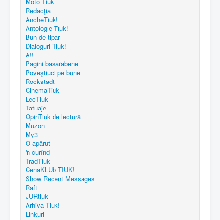
Moto Tiuk!
Redacţia
AncheTiuk!
Antologie Tiuk!
Bun de tipar
Dialoguri Tiuk!
A!!
Pagini basarabene
Poveştiuci pe bune
Rockstadt
CinemaTiuk
LecTiuk
Tatuaje
OpinTiuk de lectură
Muzon
My3
O apărut
'n curînd
TradTiuk
CenaKLUb TIUK!
Show Recent Messages
Raft
JURtiuk
Arhiva Tiuk!
Linkuri