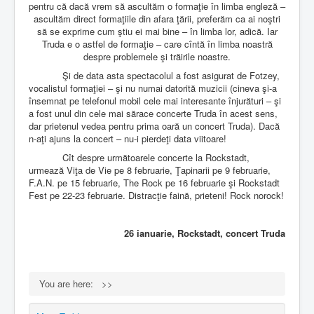
pentru că dacă vrem să ascultăm o formaţie în limba engleză –
ascultăm direct formaţiile din afara ţării, preferăm ca ai noştri
să se exprime cum ştiu ei mai bine – în limba lor, adică. Iar
Truda e o astfel de formaţie – care cîntă în limba noastră
despre problemele şi trăirile noastre.
Şi de data asta spectacolul a fost asigurat de Fotzey,
vocalistul formaţiei – şi nu numai datorită muzicii (cineva şi-a
însemnat pe telefonul mobil cele mai interesante înjurături – şi
a fost unul din cele mai sărace concerte Truda în acest sens,
dar prietenul vedea pentru prima oară un concert Truda). Dacă
n-aţi ajuns la concert – nu-i pierdeţi data viitoare!
Cît despre următoarele concerte la Rockstadt,
urmează Viţa de Vie pe 8 februarie, Ţapinarii pe 9 februarie,
F.A.N. pe 15 februarie, The Rock pe 16 februarie şi Rockstadt
Fest pe 22-23 februarie. Distracţie faină, prieteni! Rock norock!
26 ianuarie, Rockstadt, concert Truda
You are here:
>>