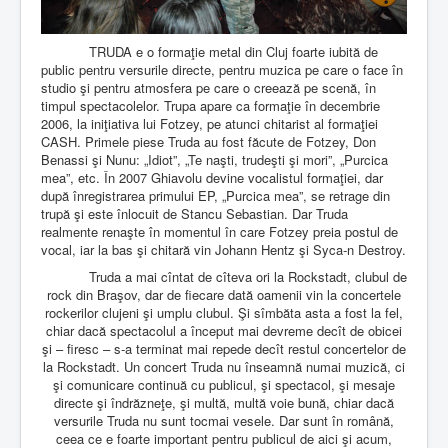
TRUDA e o formaţie metal din Cluj foarte iubită de
public pentru versurile directe, pentru muzica pe care o face în
studio şi pentru atmosfera pe care o creează pe scenă, în
timpul spectacolelor.
Trupa apare ca formaţie în decembrie
2006, la iniţiativa lui Fotzey, pe atunci chitarist al formaţiei
CASH. Primele piese Truda au fost făcute de Fotzey, Don
Benassi şi Nunu: „Idiot”, „Te naşti, trudeşti şi mori”, „Purcica
mea”, etc. În 2007 Ghiavolu devine vocalistul formaţiei, dar
după înregistrarea primului EP, „Purcica mea”, se retrage din
trupă şi este înlocuit de Stancu Sebastian. Dar Truda
realmente renaşte în momentul în care Fotzey preia postul de
vocal, iar la bas şi chitară vin Johann Hentz şi Syca-n Destroy.
Truda a mai cîntat de cîteva ori la Rockstadt, clubul de
rock din Braşov, dar de fiecare dată oamenii vin la concertele
rockerilor clujeni şi umplu clubul. Şi sîmbăta asta a fost la fel,
chiar dacă spectacolul a început mai devreme decît de obicei
şi – firesc – s-a terminat mai repede decît restul concertelor de
la Rockstadt. Un concert Truda nu înseamnă numai muzică, ci
şi comunicare continuă cu publicul, şi spectacol, şi mesaje
directe şi îndrăzneţe, şi multă, multă voie bună, chiar dacă
versurile Truda nu sunt tocmai vesele. Dar sunt în română,
ceea ce e foarte important pentru publicul de aici şi acum,