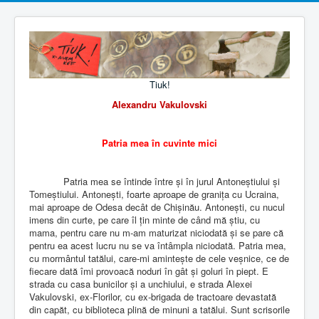
Tiuk!
Alexandru Vakulovski
Patria mea în cuvinte mici
Patria mea se întinde între și în jurul Antoneștiului și
Tomeștiului. Antonești, foarte aproape de granița cu Ucraina,
mai aproape de Odesa decât de Chișinău. Antonești, cu nucul
imens din curte, pe care îl țin minte de când mă știu, cu
mama, pentru care nu m-am maturizat niciodată și se pare că
pentru ea acest lucru nu se va întâmpla niciodată. Patria mea,
cu mormântul tatălui, care-mi amintește de cele veșnice, ce de
fiecare dată îmi provoacă noduri în gât și goluri în piept. E
strada cu casa bunicilor și a unchiului, e strada Alexei
Vakulovski, ex-Florilor, cu ex-brigada de tractoare devastată
din capăt, cu biblioteca plină de minuni a tatălui. Sunt scrisorile