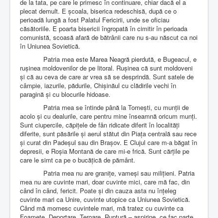
de la tata, pe care le primesc în continuare, chiar dacă el a
plecat demult. E școala, biserica redeschisă, după ce o
perioadă lungă a fost Palatul Fericirii, unde se oficiau
căsătoriile. E poarta bisericii îngropată în cimitir în perioada
comunistă, scoasă afară de bătrânii care nu s-au născut ca noi
în Uniunea Sovietică.
Patria mea este Marea Neagră pierdută, e Bugeacul, e
rușinea moldovenilor de pe litoral. Rușinea că sunt moldoveni
și că au ceva de care ar vrea să se desprindă. Sunt satele de
câmpie, iazurile, pădurile, Chișinăul cu clădirile vechi în
paragină și cu blocurile hidoase.
Patria mea se întinde până la Tomești, cu munții de
acolo și cu dealurile, care pentru mine înseamnă oricum munți.
Sunt ciupercile, căpițele de fân ridicate diferit în localități
diferite, sunt păsările și aerul stătut din Piața centrală sau rece
și curat din Padeșul sau din Brașov. E Clujul care m-a băgat în
depresii, e Roșia Montană de care mi-e frică. Sunt cărțile pe
care le simt ca pe o bucățică de pământ.
Patria mea nu are granițe, vameși sau milițieni. Patria
mea nu are cuvinte mari, doar cuvinte mici, care mă fac, din
când în când, fericit. Poate și din cauza asta nu înțeleg
cuvinte mari ca Unire, cuvinte utopice ca Uniunea Sovietică.
Când mă momesc cuvintele mari, mă tratez cu cuvinte ca
Foamete, Deportare, Teroare, Ruptură – aspirine, ce fac parte,