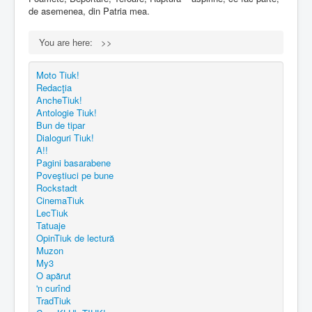
de asemenea, din Patria mea.
You are here:
>>
Moto Tiuk!
Redacţia
AncheTiuk!
Antologie Tiuk!
Bun de tipar
Dialoguri Tiuk!
A!!
Pagini basarabene
Poveştiuci pe bune
Rockstadt
CinemaTiuk
LecTiuk
Tatuaje
OpinTiuk de lectură
Muzon
My3
O apărut
'n curînd
TradTiuk