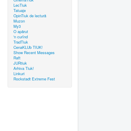
LecTiuk
Tatuaje
OpinTiuk de lectură
Muzon
My3
O apărut
'n curînd
TradTiuk
CenaKLUb TIUK!
Show Recent Messages
Raft
JURtiuk
Arhiva Tiuk!
Linkuri
Rockstadt Extreme Fest