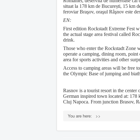
României, deservită de numeroase căi d
situat la 178 km de București, 15 km 
feroviar Braşov, oraşul Râşnov este des
EN:
First edition Rockstadt Extreme Fest w
the actual stage area festival called Ro
drink.
Those who enter the Rockstadt Zone wil
operate a camping, dining room, point o
area for sports activities and other surpr
Access to camping areas will be free to 
the Olympic Base of jumping and biat
Rasnov is a tourist resort in the cent
German inspired town located at: 178
Cluj Napoca. From junction Brasov, Ras
You are here:
>>