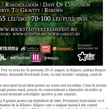
Fest va avea loc în perioada 29-31 august, la Râşnov, judeţul Braşov.
ivalului, denumită Rockstadt Zone, va mai include: camping, zonă de
r descoperi locul ideal pentru un week-end incendiar. Chiar în incinta
aţii pentru masă, puncte de comercializare a băuturilor alcoolice şi
onă destinată activităţilor sportive şi alte surprize.
fi gratuit pentru toţi deţinătorii de bilet. Perimetrul festivalului va fi
 biatlon de la Râșnov. Râşnov este o staţiune turistică din centrul