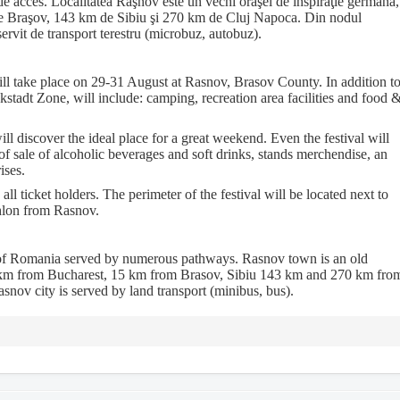
e acces. Localitatea Râşnov este un vechi orăşel de inspiraţie germană,
de Braşov, 143 km de Sibiu şi 270 km de Cluj Napoca. Din nodul
ervit de transport terestru (microbuz, autobuz).
ill take place on 29-31 August at Rasnov, Brasov County. In addition t
ckstadt Zone, will include: camping, recreation area facilities and food 
l discover the ideal place for a great weekend. Even the festival will
f sale of alcoholic beverages and soft drinks, stands merchendise, an
ises.
all ticket holders. The perimeter of the festival will be located next to
hlon from Rasnov.
er of Romania served by numerous pathways. Rasnov town is an old
 km from Bucharest, 15 km from Brasov, Sibiu 143 km and 270 km fro
nov city is served by land transport (minibus, bus).