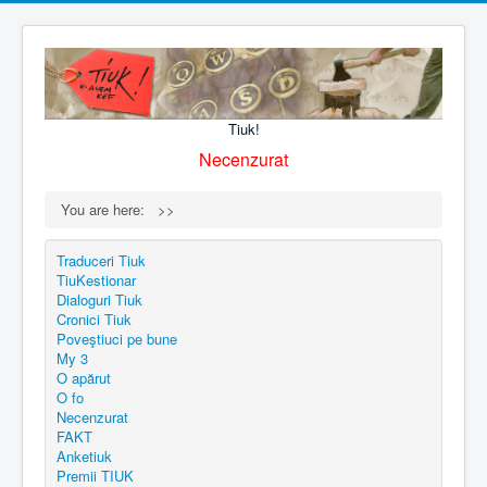
Tiuk!
Necenzurat
You are here:
>>
Traduceri Tiuk
TiuKestionar
Dialoguri Tiuk
Cronici Tiuk
Poveştiuci pe bune
My 3
O apărut
O fo
Necenzurat
FAKT
Anketiuk
Premii TIUK