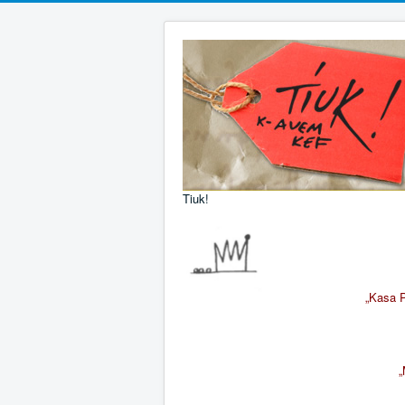
Tiuk!
„Kasa 
„