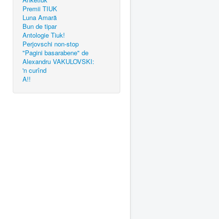
Premii TIUK
Luna Amară
Bun de tipar
Antologie Tiuk!
Perjovschi non-stop
"Pagini basarabene" de
Alexandru VAKULOVSKI:
'n curînd
A!!