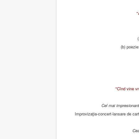
"
(b) poezi
"Cînd vine v
Cel mai impresionant 
Improvizaţia-concert-lansare de ca
Cea