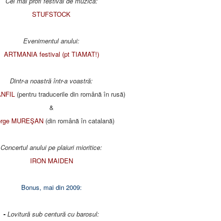
Cel mai profi festival de muzică:
STUFSTOCK
Evenimentul anului:
ARTMANIA festival (pt TIAMAT!)
Dintr-a noastră într-a voastră:
ANFIL
(pentru traducerile din română în rusă)
&
orge MUREŞAN
(din română în catalană)
Concertul anului pe plaiuri mioritice:
IRON MAIDEN
Bonus, mai din 2009:
-
Lovitură sub centură cu barosul: