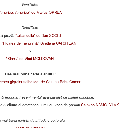
VersTiuk!:
America, America" de Marius OPREA
DebuTiuk!
(a) proză:
“Urbancolia” de Dan SOCIU
e:
"Floarea de menghină" Svetlana CÂRSTEAN
&
"Blank" de Vlad MOLDOVAN
Cea mai bună carte a anului:
remea gîştelor sălbatice" de Cristian Robu-Corcan
& important evenimentul avangardist pe plaiuri mioritice:
rte & album al cetăţencei lumii cu voce de şaman
Sainkho NAMCHYLAK
 mai bună revistă de atitudine culturală:
„Stare de Urgenţă”