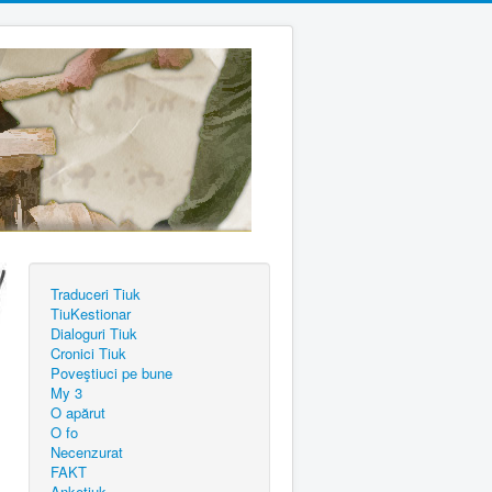
Traduceri Tiuk
TiuKestionar
Dialoguri Tiuk
Cronici Tiuk
Poveştiuci pe bune
My 3
O apărut
O fo
Necenzurat
FAKT
Anketiuk