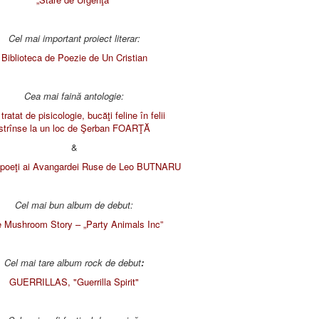
Cel mai important proiect literar:
Biblioteca de Poezie de Un Cristian
Cea mai faină antologie:
tratat de pisicologie, bucăţi feline în felii
strînse la un loc de Şerban FOARŢĂ
&
poeţi ai Avangardei Ruse de
Leo BUTNARU
Cel mai bun album de debut:
 Mushroom Story – „Party Animals Inc”
Cel mai tare album rock
de debut
:
GUERRILLAS, "Guerrilla Spirit"