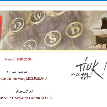
Premii TIUK! 2008
ExperimenTiuk!:
Poporului” de Mitoş MICLEUŞANU
RomanTiuk!:
Măcel în Georgia” de Dumitru CRUDU