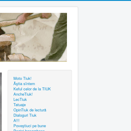
Moto Tiuk!
Ăştia sîntem
Keful celor de la TIUK
AncheTiuk!
LecTiuk
Tatuaje
OpinTiuk de lectură
Dialoguri Tiuk
A!!!
Poveştiuci pe bune
Pagini basarabene