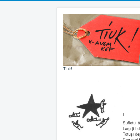
Tiuk!
I
Sufletul 
Larg ţi-l 
Totuşi de
Cea mai 