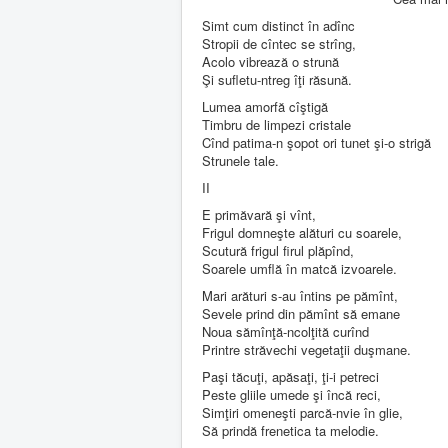
Simt cum distinct în adînc
Stropii de cîntec se strîng,
Acolo vibrează o strună
Şi sufletu-ntreg îţi răsună.
Lumea amorfă cîştigă
Timbru de limpezi cristale
Cînd patima-n şopot ori tunet şi-o strigă
Strunele tale.
II
E primăvară şi vînt,
Frigul domneşte alături cu soarele,
Scutură frigul firul plăpînd,
Soarele umflă în matcă izvoarele.
Mari arături s-au întins pe pămînt,
Sevele prind din pămînt să emane
Noua sămînţă-ncolţită curînd
Printre străvechi vegetaţii duşmane.
Paşi tăcuţi, apăsaţi, ţi-i petreci
Peste gliile umede şi încă reci,
Simţiri omeneşti parcă-nvie în glie,
Să prindă frenetica ta melodie.