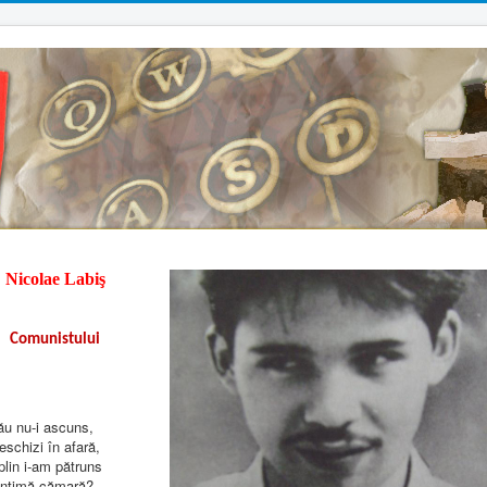
Nicolae Labiş
Comunistului
tău nu-i ascuns,
deschizi în afară,
plin i-am pătruns
intimă cămară?