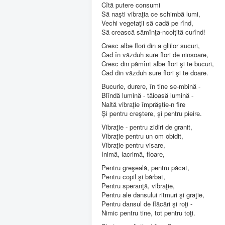
Cîtă putere consumi
Să naşti vibraţia ce schimbă lumi,
Vechi vegetaţii să cadă pe rînd,
Să crească sămînţa-ncolţită curînd!
Cresc albe flori din a gliilor sucuri,
Cad în văzduh sure flori de ninsoare,
Cresc din pămînt albe flori şi te bucuri,
Cad din văzduh sure flori şi te doare.
Bucurie, durere, în tine se-mbină -
Blîndă lumină - tăioasă lumină -
Naltă vibraţie împrăştie-n fire
Şi pentru creştere, şi pentru pieire.
Vibraţie - pentru zidiri de granit,
Vibraţie pentru un om obidit,
Vibraţie pentru visare,
Inimă, lacrimă, floare,
Pentru greşeală, pentru păcat,
Pentru copil şi bărbat,
Pentru speranţă, vibraţie,
Pentru ale dansului ritmuri şi graţie,
Pentru dansul de flăcări şi roţi -
Nimic pentru tine, tot pentru toţi.