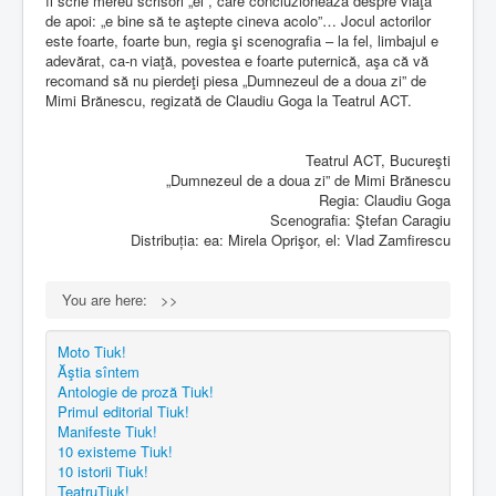
îi scrie mereu scrisori „ei”, care concluzionează despre viaţa
de apoi: „e bine să te aştepte cineva acolo”… Jocul actorilor
este foarte, foarte bun, regia şi scenografia – la fel, limbajul e
adevărat, ca-n viaţă, povestea e foarte puternică, aşa că vă
recomand să nu pierdeţi piesa „Dumnezeul de a doua zi” de
Mimi Brănescu, regizată de Claudiu Goga la Teatrul ACT.
Teatrul ACT, Bucureşti
„Dumnezeul de a doua zi” de Mimi Brănescu
Regia: Claudiu Goga
Scenografia: Ştefan Caragiu
Distribuția: ea: Mirela Oprişor, el: Vlad Zamfirescu
You are here:
>>
Moto Tiuk!
Ăştia sîntem
Antologie de proză Tiuk!
Primul editorial Tiuk!
Manifeste Tiuk!
10 existeme Tiuk!
10 istorii Tiuk!
TeatruTiuk!