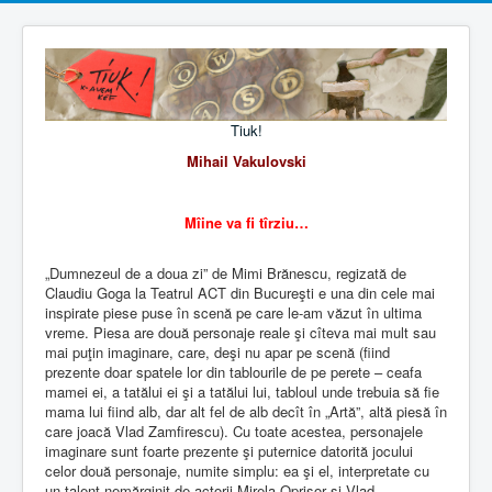
Tiuk!
Mihail Vakulovski
Mîine va fi tîrziu…
„Dumnezeul de a doua zi” de Mimi Brănescu, regizată de
Claudiu Goga la Teatrul ACT din Bucureşti e una din cele mai
inspirate piese puse în scenă pe care le-am văzut în ultima
vreme. Piesa are două personaje reale şi cîteva mai mult sau
mai puţin imaginare, care, deşi nu apar pe scenă (fiind
prezente doar spatele lor din tablourile de pe perete – ceafa
mamei ei, a tatălui ei şi a tatălui lui, tabloul unde trebuia să fie
mama lui fiind alb, dar alt fel de alb decît în „Artă”, altă piesă în
care joacă Vlad Zamfirescu). Cu toate acestea, personajele
imaginare sunt foarte prezente şi puternice datorită jocului
celor două personaje, numite simplu: ea şi el, interpretate cu
un talent nemărginit de actorii Mirela Oprişor şi Vlad