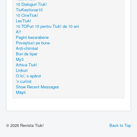
10 Dialoguri Tiuk!
TiuKestionar10
10 CineTiuk!
LecTiuk!
10 TOPuri 10 pentru Tiuk! de 10 ani
A!!
Pagini basarabene
Poveştiuci pe bune
Anti-chimbal
Bun de tipar
My3
Arhiva Tiuk!
Linkuri
O fo’, o apărut
’n curînd
Show Recent Messages
Măşti
© 2026 Revista Tiuk!
Back to Top