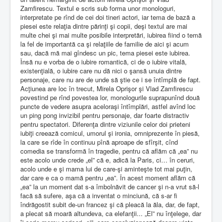
Zamfirescu. Textul e scris sub forma unor monologuri,
interpretate pe rînd de cei doi tineri actori, iar tema de bază a
piesei este relaţia dintre părinţi şi copii, deşi textul are mai
multe chei şi mai multe posibile interpretări, iubirea fiind o temă
la fel de importantă ca şi relaţiile de familie de aici şi acum
sau, dacă mă mai gîndesc un pic, tema piesei este iubirea.
Însă nu e vorba de o iubire romantică, ci de o iubire vitală,
existenţială, o iubire care nu dă nici o şansă unuia dintre
personaje, care nu are de unde să ştie ce i se întîmplă de fapt.
Acţiunea are loc în trecut, Mirela Oprişor şi Vlad Zamfirescu
povestind pe rînd povestea lor, monologurile suprapunînd două
puncte de vedere asupra aceloraşi întîmplări, astfel avînd loc
un ping pong invizibil pentru personaje, dar foarte distractiv
pentru spectatori. Diferenţa dintre viziunile celor doi prieteni
iubiţi creează comicul, umorul şi ironia, omniprezente în piesă,
la care se rîde în continuu pînă aproape de sfîrşit, cînd
comedia se transformă în tragedie, pentru că aflăm că „ea” nu
este acolo unde crede „el” că e, adică la Paris, ci… în ceruri,
acolo unde e şi mama lui de care-şi aminteşte tot mai puţin,
dar care e ca o mamă pentru „ea”. În acest moment aflăm că
„ea” la un moment dat s-a îmbolnăvit de cancer şi n-a vrut să-l
facă să sufere, aşa că a inventat o minciună, că s-ar fi
îndrăgostit subit de-un francez şi că pleacă la ăla, dar, de fapt,
a plecat să moară altundeva, ca elefanţii... „El” nu înţelege, dar