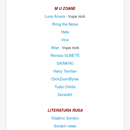
M U ZOANE
Luna Amara
- trupa rock
Bring the Noise
Hefe
Vice
Altar
- trupa rock
Revista SUNETE
SAINKHO
Harry Tavitian
ClickZoomBytes
Tudor Chirila
DonisArt
LITERATURA RUSA
Vladimir Sorokin
Sorokin news