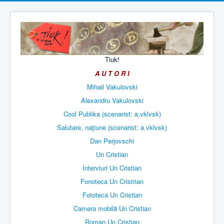
Tiuk!
A U T O R I
Mihail Vakulovski
Alexandru Vakulovski
Cool Publika (scenarist: a.vklvsk)
Salutare, naţiune (scenarist: a.vklvsk)
Dan Perjovschi
Un Cristian
Interviuri Un Cristian
Fonoteca Un Cristrian
Fototeca Un Cristian
Camera mobilă Un Cristian
Roman Un Cristian