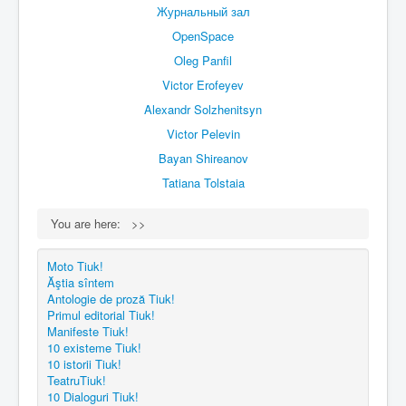
Журнальный зал
OpenSpace
Oleg Panfil
Victor Erofeyev
Alexandr Solzhenitsyn
Victor Pelevin
Bayan Shireanov
Tatiana Tolstaia
You are here:
>>
Moto Tiuk!
Ăştia sîntem
Antologie de proză Tiuk!
Primul editorial Tiuk!
Manifeste Tiuk!
10 existeme Tiuk!
10 istorii Tiuk!
TeatruTiuk!
10 Dialoguri Tiuk!