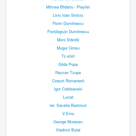
Mihnea Blidariu - Playlist
Liviu Ioan Stoiciu
Florin Dumitrescu
Flori(legiu)n Dumitrescu
Moni Stănilă
Mugur Grosu
Tz-shirt
Gilda Popa
Razvan Tzupa
Corpuri Romanesti
Igor Cobileanski
Luciat
Ier. Savatie Bastovoi
V.Ernu
George Muresan
Vladimir Bulat