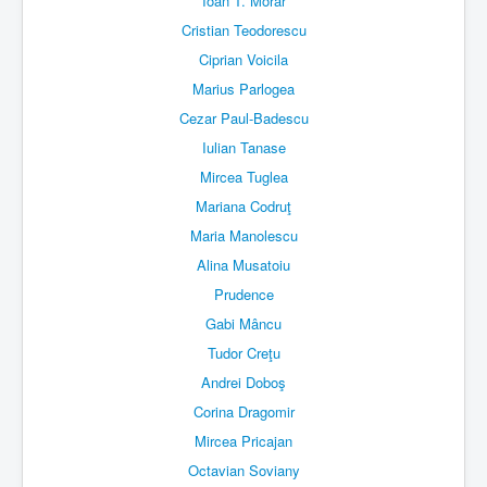
Ioan T. Morar
Cristian Teodorescu
Ciprian Voicila
Marius Parlogea
Cezar Paul-Badescu
Iulian Tanase
Mircea Tuglea
Mariana Codruţ
Maria Manolescu
Alina Musatoiu
Prudence
Gabi Mâncu
Tudor Creţu
Andrei Doboş
Corina Dragomir
Mircea Pricajan
Octavian Soviany