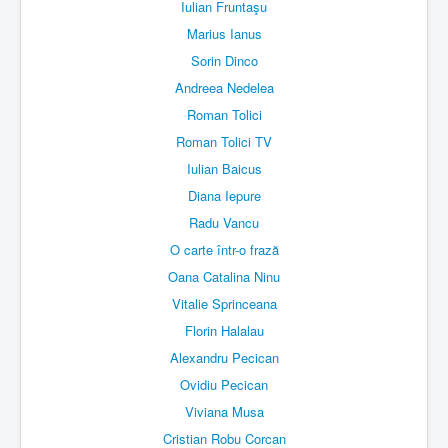
Iulian Fruntaşu
Marius Ianus
Sorin Dinco
Andreea Nedelea
Roman Tolici
Roman Tolici TV
Iulian Baicus
Diana Iepure
Radu Vancu
O carte într-o frază
Oana Catalina Ninu
Vitalie Sprinceana
Florin Halalau
Alexandru Pecican
Ovidiu Pecican
Viviana Musa
Cristian Robu Corcan