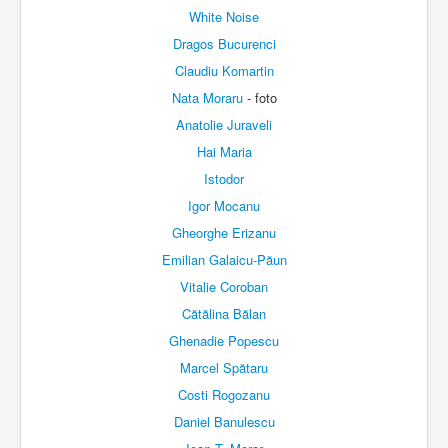
White Noise
Dragos Bucurenci
Claudiu Komartin
Nata Moraru
- foto
Anatolie Juraveli
Hai Maria
Istodor
Igor Mocanu
Gheorghe Erizanu
Emilian Galaicu-Păun
Vitalie Coroban
Cătălina Bălan
Ghenadie Popescu
Marcel Spătaru
Costi Rogozanu
Daniel Banulescu