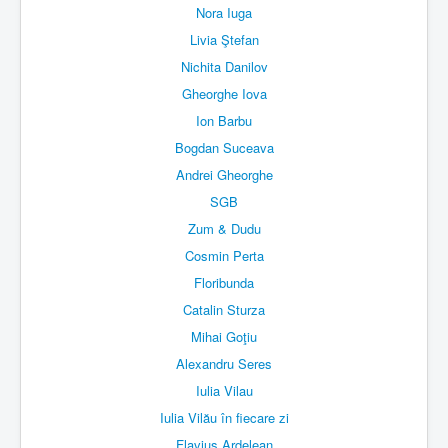
Nora Iuga
Livia Ştefan
Nichita Danilov
Gheorghe Iova
Ion Barbu
Bogdan Suceava
Andrei Gheorghe
SGB
Zum & Dudu
Cosmin Perta
Floribunda
Catalin Sturza
Mihai Goţiu
Alexandru Seres
Iulia Vilau
Iulia Vilău în fiecare zi
Flavius Ardelean