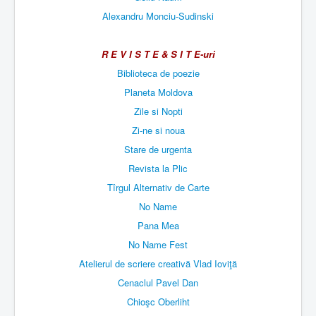
Alexandru Monciu-Sudinski
R E V I S T E & S I T E-uri
Biblioteca de poezie
Planeta Moldova
Zile si Nopti
Zi-ne si noua
Stare de urgenta
Revista la Plic
Tîrgul Alternativ de Carte
No Name
Pana Mea
No Name Fest
Atelierul de scriere creativă Vlad Ioviţă
Cenaclul Pavel Dan
Chioşc Oberliht