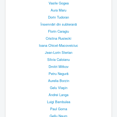
Vasile Gogea
Aura Maru
Dorin Tudoran
Însemnări din subterană
Florin Caragiu
Cristina Rusiecki
Ioana Chicet-Macoveiciuc
Jean-Lorin Sterian
Silvia Caloianu
Dmitri Mitkov
Petru Negură
Aurelia Borzin
Gelu Vlaşin
Andrei Langa
Luigi Bambulea
Paul Goma
Gellu Naum