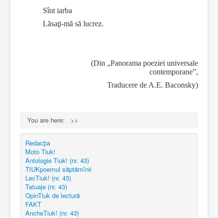
Sînt iarba
Lăsaţi-mă să lucrez.
(Din „Panorama poeziei universale
contemporane”,
Traducere de A.E. Baconsky)
You are here:
>>
Redacţia
Moto Tiuk!
Antologie Tiuk! (nr. 43)
TIUKpoemul săptămînii
LecTiuk! (nr. 43)
Tatuaje (nr. 43)
OpinTiuk de lectură
FAKT
AncheTiuk! (nr. 43)