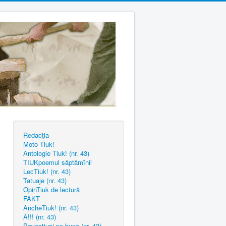
Redacţia
Moto Tiuk!
Antologie Tiuk! (nr. 43)
TIUKpoemul săptămînii
LecTiuk! (nr. 43)
Tatuaje (nr. 43)
OpinTiuk de lectură
FAKT
AncheTiuk! (nr. 43)
A!!! (nr. 43)
Poveştiuci pe bune (nr. 43)