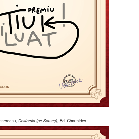
esereanu,
California (pe Someș)
, Ed. Charmides