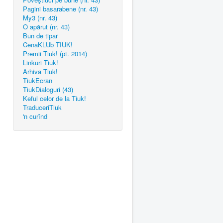
Pagini basarabene (nr. 43)
My3 (nr. 43)
O apărut (nr. 43)
Bun de tipar
CenaKLUb TIUK!
Premii Tiuk! (pt. 2014)
Linkuri Tiuk!
Arhiva Tiuk!
TiukEcran
TiukDialoguri (43)
Keful celor de la Tiuk!
TraduceriTiuk
'n curînd