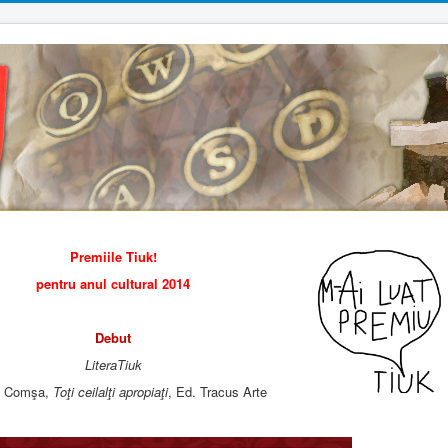
Premiile Tiuk!
pentru anul cultural 2014
Debut
LiteraTiuk
a Comşa,
Toţi ceilalţi apropiaţi
, Ed. Tracus Arte