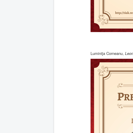
Luminiţa Corneanu,
Leon