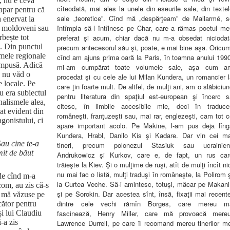
, nu e ceva
cîteodată, mai ales la unele din eseurile sale, din texte
apar pentru că
sale „teoretice”. Cînd mă „despărţeam” de Mallarmé, s
a enervat la
întîmpla să-l întîlnesc pe Char, care a rămas poetul me
la moldoveni sau
preferat şi acum, chiar dacă nu m-a obsedat niciodat
bește tot
. Din punctul
precum antecesorul său şi, poate, e mai bine aşa. Oricum
smele regionale
cînd am ajuns prima oară la Paris, în toamna anului 1990
 impusă. Adică
mi-am cumpărat toate volumele sale, aşa cum a
, nu văd o
procedat şi cu cele ale lui Milan Kundera, un romancier 
e locale. Pe
care ţin foarte mult. De altfel, de mulţi ani, am o slăbiciu
u era subiectul
pentru literatura din spaţiul est-european şi încerc s
nalismele alea,
citesc, în limbile accesibile mie, deci în traducer
at evident din
româneşti, franţuzeşti sau, mai rar, englezeşti, cam tot 
gonistului, ci
apare important acolo. Pe Makine, l-am pus deja lîng
Kundera, Hrabl, Danilo Kis şi Kadare. Dar vin cei ma
au cine te-a
tineri, precum polonezul Stasiuk sau ucrainieni
mit de băut
Andrukowicz şi Kurkov, care e, de fapt, un rus car
trăieşte la Kiev. Şi o mulţime de ruşi, atît de mulţi încît ni
nu mai fac o listă, mulţi traduşi în româneşte, la Polirom
de cînd m-a
la Curtea Veche.
Să-i amintesc, totuşi, măcar pe Makani
com, au zis că-s
şi pe Sorokin. Dar acestea sînt, însă, fixaţii mai recent
, mă văzuse pe
dintre cele vechi rămîn Borges, care mereu m
scător pentru
fascinează, Henry Miller, care mă provoacă mereu
și lui Claudiu
-a zis
Lawrence Durrell, pe care îl recomand mereu tinerilor me