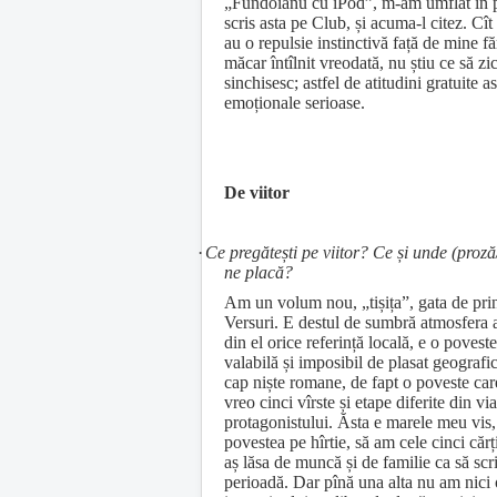
„Fundoianu cu iPod”, m-am umflat în 
scris asta pe Club, și acuma-l citez. Cît
au o repulsie instinctivă față de mine fă
măcar întîlnit vreodată, nu știu ce să zi
sinchisesc; astfel de atitudini gratuite
emoționale serioase.
De viitor
·
Ce pregătești pe viitor? Ce și unde (proz
ne placă?
Am un volum nou, „tișița”, gata de pri
Versuri. E destul de sumbră atmosfera
din el orice referință locală, e o povest
valabilă și imposibil de plasat geografi
cap niște romane, de fapt o poveste car
vreo cinci vîrste și etape diferite din via
protagonistului. Ăsta e marele meu vis,
povestea pe hîrtie, să am cele cinci căr
aș lăsa de muncă și de familie ca să scr
perioadă. Dar pînă una alta nu am nici 