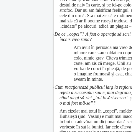
destul de naiv în carte, și pe ici-pe col
strofoc. Dar nu am falsificat feelingul, 
cele din urmă. S-a mai zis că e rudiment
mai zis că ar fi poeme rusești traduse, d
„ciudate” pe alocuri, adică un plagiat 
·
De ce „copci”? A fost o operație să scrii
închis vreo rană?
Am avut în perioada aia vreo d
minore care s-au soldat cu copci
colo, nimic grav. Cîteva trimiter
carte, am zis că merge. Unii au 
vorba de copci în gheață, de pes
o imagine frumoasă și asta, chi
aveam în minte.
·
Cum reacționează publicul larg la region
rețetă a succesului sau e, mai degrabă
când alegi să zici „tu-ț bisărișeasca”
o mai fost mă-sa”?
Am cizelat mai totul în „copci”, mold
Buhăiești (jud. Vaslui) e mult mai inacc
trebui cu adevărat un dicționar dacă s
vorbește în sat la bunici. Iar cele cîtev