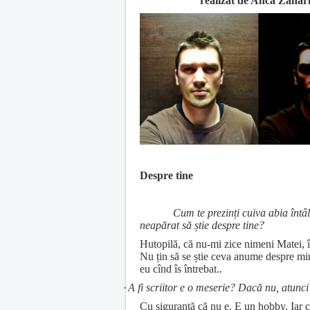
realizat de Anca Zahar
Despre tine
Cum te prezinți cuiva abia întâl
neapărat să știe despre tine?
Hutopilă, că nu-mi zice nimeni Matei, î
Nu țin să se știe ceva anume despre mi
eu cînd îs întrebat..
·
A fi scriitor e o meserie? Dacă nu, atunci
Cu siguranță că nu e. E un hobby. Iar c