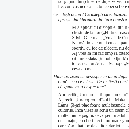
iar puținul timp liber de după serviciu
fleacuri casnice ca tăiatul cepei și bere 
·
Ce citești acum? Ce aștepți cu entuziasm
lipsește din literatura din țara noastră
M-a apucat cu distopiile, titluril
chestii de la noi („Hîrtiile masc
Silviu Gherman, „Voia” de Cos
Nu mă țin la curent cu ce apare
sportiv, eu joc de plăcere, nu d
Aș vrea să-mi fac timp să cite
citit niciodată. Și mulți alții. Mi
tot cartea lui Adrian Schiop, „So
ceva aparte.
·
Mauriac zicea că descoperim omul după ce
după ceea ce citește. Ce recitești consta
că spune asta despre tine?
Am recitit „Un erou al timpuui nostru
Aș reciti „Underground”-ul lui Makanin
Lams. Și-mi plac foarte mult basmele, d
culturile. Încă visez să scriu un basm c
multe, multe pagini, ceva pentru adulți,
de situație, cu chestii extraordinare și 
care să-mi bat joc de cititor, dar totuși 