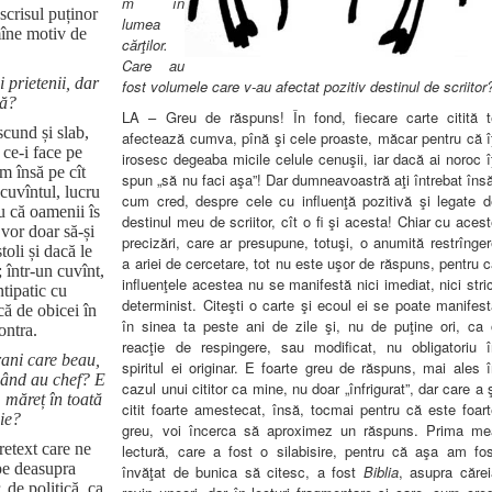
m în
 scrisul puținor
lumea
ămîne motiv de
cărţilor.
Care au
i prietenii, dar
fost volumele care v-au afectat pozitiv destinul de scriitor
dă?
LA – Greu de răspuns! În fond, fiecare carte citită t
scund și slab,
afectează cumva, pînă şi cele proaste, măcar pentru că î
 ce-i face pe
irosesc degeaba micile celule cenuşii, iar dacă ai noroc î
m însă pe cît
spun „să nu faci aşa”! Dar dumneavoastră aţi întrebat îns
 cuvîntul, lucru
cum cred, despre cele cu influenţă pozitivă şi legate d
u că oamenii îs
destinul meu de scriitor, cît o fi şi acesta! Chiar cu aces
, vor doar să-și
precizări, care ar presupune, totuşi, o anumită restrînge
toli și dacă le
a ariei de cercetare, tot nu este uşor de răspuns, pentru 
 într-un cuvînt,
influenţele acestea nu se manifestă nici imediat, nici stri
ntipatic cu
determinist. Citeşti o carte şi ecoul ei se poate manifes
ă de obicei în
în sinea ta peste ani de zile şi, nu de puţine ori, ca 
ontra.
reacţie de respingere, sau modificat, nu obligatoriu î
rani care beau,
spiritul ei originar. E foarte greu de răspuns, mai ales 
când au chef? E
cazul unui cititor ca mine, nu doar „înfrigurat”, dar care a 
 măreț în toată
citit foarte amestecat, însă, tocmai pentru că este foar
ie?
greu, voi încerca să aproximez un răspuns. Prima me
retext care ne
lectură, care a fost o silabisire, pentru că aşa am fos
 pe deasupra
învăţat de bunica să citesc, a fost
Biblia
, asupra cărei
, de politică, ca