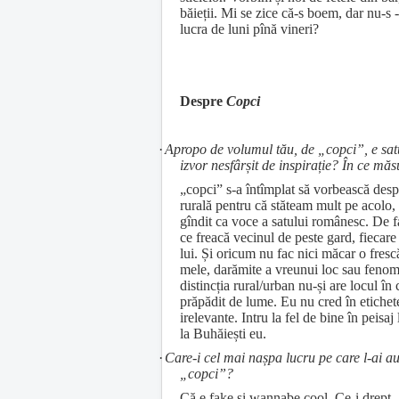
băieții. Mi se zice că-s boem, dar nu-s -
lucra de luni pînă vineri?
Despre
Copci
·
Apropo de volumul tău, de „copci”, e sa
izvor nesfârșit de inspirație? În ce mă
„copci” s-a întîmplat să vorbească des
rurală pentru că stăteam mult pe acolo, 
gîndit ca voce a satului românesc. De 
ce freacă vecinul de peste gard, fiecare
lui. Și oricum nu fac nici măcar o frescă
mele, darămite a vreunui loc sau fenom
distincția rural/urban nu-și are locul în 
prăpădit de lume. Eu nu cred în etichete
irelevante. Intru la fel de bine în peisaj
la Buhăiești eu.
·
Care-i cel mai nașpa lucru pe care l-ai au
„copci”?
Că e fake și wannabe cool. Ce-i drept,