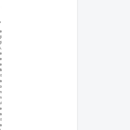
?
e
ţi
ţi
ă,
e
te
re
că
ct
ta
o
n
în
şi
te
a
t
a