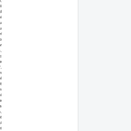
d,
i
ed
i
ru
u
ri
-o
ar
ş,
c
e
”,
in
l
it
am
i
e
is
m,
t
şi
ri