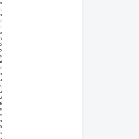
ga
,
a
t
.
e
am
o
o
s
ui
t
a
u
,
u
u
ă
de
e
a
ă
s
n