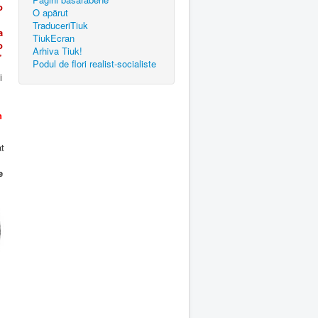
o
O apărut
TraduceriTiuk
a
TiukEcran
o
Arhiva Tiuk!
”
Podul de flori realist-socialiste
i
u
n
at
e