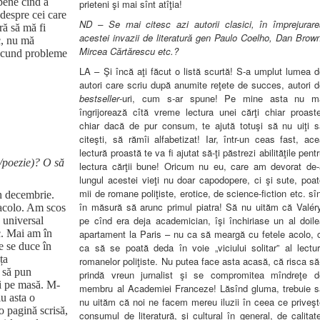
pene cînd a
prieteni şi mai sînt atîţia!
 despre cei care
ND – Se mai citesc azi autorii clasici, în împrejurare
ră să mă fi
acestei invazii de literatură gen Paulo Coelho, Dan Brow
c, nu mă
Mircea Cărtărescu etc.?
 ascund probleme
LA – Şi încă aţi făcut o listă scurtă! S-a umplut lumea 
autori care scriu după anumite reţete de succes, autori 
bestseller
-uri, cum s-ar spune! Pe mine asta nu m
îngrijorează cîtă vreme lectura unei cărţi chiar proaste
chiar dacă de pur consum, te ajută totuşi să nu uiţi s
citeşti, să rămîi alfabetizat! Iar, într-un ceas fast, ac
lectură proastă te va fi ajutat să-ţi păstrezi abilităţile pent
ă/poezie)? O să
lectura cărţii bune! Oricum nu eu, care am devorat de-
lungul acestei vieţi nu doar capodopere, ci şi sute, poa
mii de romane poliţiste, erotice, de science-fiction etc. sî
n decembrie.
în măsură să arunc primul piatra! Să nu uităm că Valéry
 acolo. Am scos
pe cînd era deja academician, îşi închiriase un al doile
e universal
apartament la Paris – nu ca să meargă cu fetele acolo, c
c. Mai am în
e se duce în
ca să se poată deda în voie „viciului solitar” al lectur
ța
romanelor poliţiste. Nu putea face asta acasă, că risca să
 să pun
prindă vreun jurnalist şi se compromitea mîndreţe d
ți pe masă. M-
membru al Academiei Franceze! Lăsînd gluma, trebuie s
iu asta o
nu uităm că noi ne facem mereu iluzii în ceea ce priveşt
o pagină scrisă,
consumul de literatură, şi cultural în general, de calitat