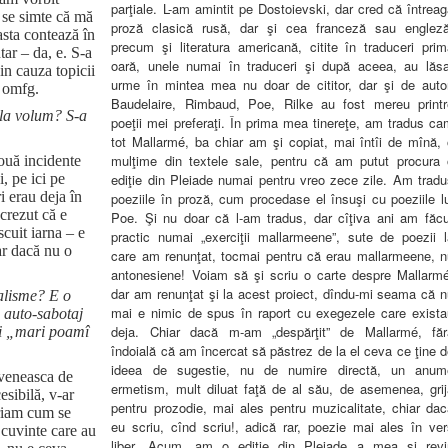
parţiale. L-am amintit pe Dostoievski, dar cred că întrea
o se simte că mă
proză clasică rusă, dar şi cea franceză sau engleză
asta contează în
precum şi literatura americană, citite în traduceri prim
ar – da, e. S-a
oară, unele numai în traduceri şi după aceea, au lăsa
in cauza topicii
urme în mintea mea nu doar de cititor, dar şi de autor
– omfg.
Baudelaire, Rimbaud, Poe, Rilke au fost mereu printr
 la volum? S-a
poeţii mei preferaţi. În prima mea tinereţe, am tradus c
tot Mallarmé, ba chiar am şi copiat, mai întîi de mînă, 
mulţime din textele sale, pentru că am putut procura 
ouă incidente
ediţie din Pleiade numai pentru vreo zece zile. Am tradu
, pe ici pe
i erau deja în
poeziile în proză, cum procedase el însuşi cu poeziile l
crezut că e
Poe. Şi nu doar că l-am tradus, dar cîţiva ani am făcu
cuit iarna – e
practic numai „exerciţii mallarmeene”, sute de poezii l
ar dacă nu o
care am renunţat, tocmai pentru că erau mallarmeene, n
antonesiene! Voiam să şi scriu o carte despre Mallarmé
dar am renunţat şi la acest proiect, dîndu-mi seama că n
alisme? E o
mai e nimic de spus în raport cu exegezele care exista
, auto-sabotaj
deja. Chiar dacă m-am „despărţit” de Mallarmé, făr
 și „mari poamî
îndoială că am încercat să păstrez de la el ceva ce ţine 
ideea de sugestie, nu de numire directă, un anum
oveneasca de
ermetism, mult diluat faţă de al său, de asemenea, grij
esibilă, v-ar
pentru prozodie, mai ales pentru muzicalitate, chiar dac
criam cum se
eu scriu, cînd scriu!, adică rar, poezie mai ales în ver
a cuvinte care au
liber. Acum, am o ediţie din Pleiade a mea şi revi