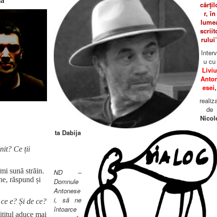
ia
cărţil
r, în
lume
scriit
rului
Interv
u cu
Livi
Anto
esei
,
realiz
de
Nicol
ta Dabija
nit? Ce ții
mi sună străin.
ND –
ne, răspund și
Domnule
Antonese
i, să ne
 ce e? Și de ce?
întoarce
ititul aduce mai