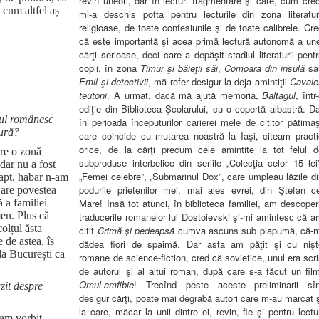
revin uneori, dar în lecturi fragmentare şi care, cum cre
 cum altfel aș
mi-a deschis pofta pentru lecturile din zona literaturi
religioase, de toate confesiunile şi de toate calibrele. Cr
că este importantă şi acea primă lectură autonomă a une
cărţi serioase, deci care a depăşit stadiul literaturii pent
copii, în zona
Timur şi băieţii săi
,
Comoara din insulă
sa
Emil şi detectivii
, mă refer desigur la deja amintiţii
Cavale
teutoni
. A urmat, dacă mă ajută memoria,
Baltagul
, într
ediţie din Biblioteca Şcolarului, cu o copertă albastră. D
tul românesc
în perioada începuturilor carierei mele de cititor pătima
sură?
care coincide cu mutarea noastră la Iaşi, citeam practi
orice, de la cărţi precum cele amintite la tot felul d
pre o zonă
subproduse interbelice din seriile „Colecţia celor 15 lei
dar nu a fost
„Femei celebre”, „Submarinul Dox”, care umpleau lăzile d
fapt, habar n-am
podurile prietenilor mei, mai ales evrei, din Ştefan ce
 are povestea
Mare! Însă tot atunci, în biblioteca familiei, am descoper
 a familiei
en. Plus că
traducerile romanelor lui Dostoievski şi-mi amintesc că 
colțul ăsta
citit
Crimă şi pedeapsă
cumva ascuns sub plapumă, că-m
 de astea, îs
dădea fiori de spaimă. Dar asta am păţit şi cu nişt
 la București ca
romane de science-fiction, cred că sovietice, unul era scr
de autorul şi al altui roman, după care s-a făcut un fil
Omul-amfibie
! Trecînd peste aceste preliminarii sîn
zit despre
desigur cărţi, poate mai degrabă autori care m-au marcat 
la care, măcar la unii dintre ei, revin, fie şi pentru lectu
 am vorbit