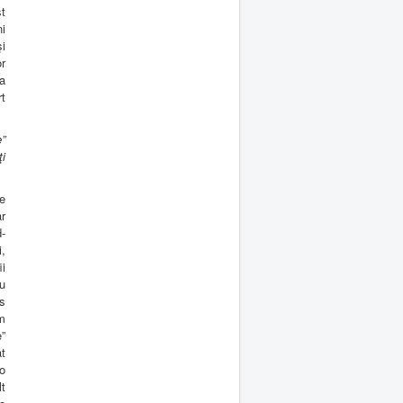
t
ni
i
r
ca
rt
e”
ţi
le
ar
d-
,
i
eu
is
m
e”
t
o
lt