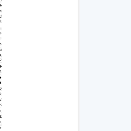
le
e
u
ă
,
,
m
la
ne
ă
i
ce
ă
i
i
e
ci
şi
n
e,
ă
,
i