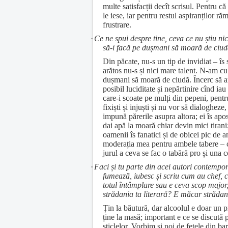
multe satisfacții decît scrisul. Pentru că
le iese, iar pentru restul aspiranților r
frustrare.
·
Ce ne spui despre tine, ceva ce nu știu nic
să-i facă pe dușmani să moară de ciu
Din păcate, nu-s un tip de invidiat – îs 
arătos nu-s și nici mare talent. N-am cu
dușmani să moară de ciudă. Încerc să a
posibil luciditate și nepărtinire cînd iau
care-i scoate pe mulți din pepeni, pentr
fixiști și injuști și nu vor să dialogheze
impună părerile asupra altora; ei îs apos
dai apă la moară chiar devin mici tirani;
oamenii îs fanatici și de obicei pic de a
moderația mea pentru ambele tabere – c
jurul a ceva se fac o tabără pro și una c
·
Faci și tu parte din acei autori contempo
fumează, iubesc și scriu cum au chef, 
totul întâmplare sau e ceva scop major,
strădania ta literară? E măcar strădan
Țin la băutură, dar alcoolul e doar un p
ține la masă; important e ce se discută
sticlelor. Vorbim și noi de fetele din bar