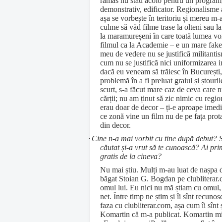
rămas nu stau acolo pentru un program
demonstrativ, edificator. Regionalisme 
așa se vorbește în teritoriu și mereu m-
culme să văd filme trase la olteni sau 
la maramureșeni în care toată lumea vor
filmul ca la Academie – e un mare fake
meu de vedere nu se justifică militanti
cum nu se justifică nici uniformizarea
dacă eu veneam să trăiesc în București
problemă în a fi preluat graiul și ștouril
scurt, s-a făcut mare caz de ceva care n
cărții; nu am ținut să zic nimic cu regio
erau doar de decor – ți-e aproape imedi
ce zonă vine un film nu de pe fața prota
din decor.
·
Cine n-a mai vorbit cu tine după debut? S
căutat și-a vrut să te cunoască? Ai pri
gratis de la cineva?
Nu mai știu. Mulți m-au luat de nașpa 
băgat Stoian G. Bogdan pe clubliterar.
omul lui. Eu nici nu mă știam cu omul
net. Între timp ne știm și îi sînt recuno
faza cu clubliterar.com, așa cum îi sînt 
Komartin că m-a publicat. Komartin mi