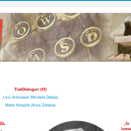
Tiuk
Dialoguri
(43)
Liviu Antonesei (Nicoleta Dabija)
Matei Hutopilă (Anca Zaharia)
„În
lă
,
lume