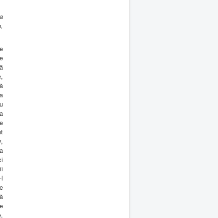
a
n,
de
de
ă
,
ă
ea
ru
a
te
nt
,
a
i
ii
-l
e
ă
e
e.