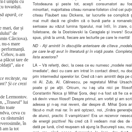
 mi-l umplu cu
Totodeauna şi peste tot, aceşti consumatori au fos
cu tovarășii.
minoritari, majoritatea citeau romane-foileton cînd cei puţi
citeau Flaubert sau Dickens, iar lucrurile se complică ş
 să apară, ce
?
mai mult dacă ne gîndim că o bună parte a romanelo
serioase au văzut lumina tiparului, mai întîi, în ziare, 
e mari, dar și
foiletoane, de la Dostoievski la Caragiale şi invers! Scu
ulului” de
spus, pînă la urmă, fiecare are lecturile pe care le merită!
min Cârciova).
, nu-s mare
ND - Aţi amintit în discuţiile anterioare de cîteva „model
e performanță.
pe care le-aţi avut în literatură şi în viaţă poate. Completa
sc Cehov, n-am
lista acestora?
-a plăcut tare de
LA – Vă referiţi, deci, la ceea ce eu numesc „modele rea
ldații”, aia e
imediate”, deci cu care am intrat în contact direct, nu do
prin intermediul operelor lor. Cred că i-am amintit deja pe 
 recitește, nu
nii Al. Zub, Al. Călinescu, pe regretatul Mihai Ursachi
nt? Și ce crezi
poate şi pe alţii. Oricum, nu i-aş uita nici pe filosofi
Constantin Noica şi Mihai Şora, deşi n-a fost să fie ca 
” de Lermontov.
să devin vreun filosof! Despre primul, am vorbit şi am scr
, „Traseul” lui
adesea şi n-aş mai reveni, dar despre dl. Mihai Şora a
in toate
făcut-o mult mai rar. În anii optzeci, noi, „tînăra generaţi
îndva, ceva cu
de atunci, practic îl vampirizam! Era un rezervor neseca
 cu răsturnări
de energii pozitive! Nu cred că îl vedeam mai des de 
neverosimile, în
dată pe lună, cînd reuşeam să ajung la Bucureşti sau, mu
să am la tot