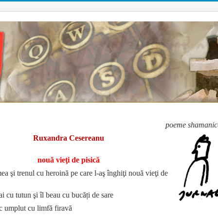
poeme shamanic
Ruxandra Cesereanu
nouă vieţi de pisică
mea şi trenul cu heroină pe care l-aş înghiţi nouă vieţi de
ai cu tutun şi îl beau cu bucăți de sare
c umplut cu limfă firavă