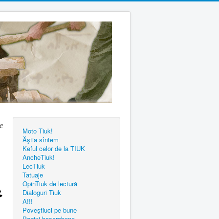
e
Moto Tiuk!
Ăştia sîntem
Keful celor de la TIUK
AncheTiuk!
LecTiuk
Tatuaje
OpinTiuk de lectură
Dialoguri Tiuk
A!!!
Poveştiuci pe bune
Pagini basarabene