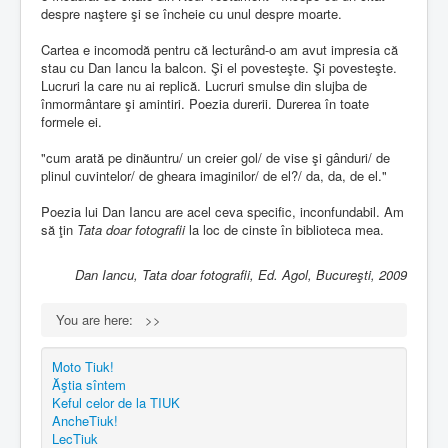
despre naştere şi se încheie cu unul despre moarte.
Cartea e incomodă pentru că lecturând-o am avut impresia că
stau cu Dan Iancu la balcon. Şi el povesteşte. Şi povesteşte.
Lucruri la care nu ai replică. Lucruri smulse din slujba de
înmormântare şi amintiri. Poezia durerii. Durerea în toate
formele ei.
"cum arată pe dinăuntru/ un creier gol/ de vise şi gânduri/ de
plinul cuvintelor/ de gheara imaginilor/ de el?/ da, da, de el."
Poezia lui Dan Iancu are acel ceva specific, inconfundabil. Am
să ţin
Tata doar fotografii
la loc de cinste în biblioteca mea.
Dan Iancu, Tata doar fotografii, Ed. Agol, Bucureşti, 2009
You are here:
>>
Moto Tiuk!
Ăştia sîntem
Keful celor de la TIUK
AncheTiuk!
LecTiuk