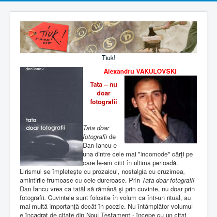
Tiuk!
Alexandru VAKULOVSKI
Tata – nu
doar
fotografii
Tata doar
fotografii
de
Dan Iancu e
una dintre cele mai "incomode" cărţi pe
care le-am citit în ultima perioadă.
Lirismul se împleteşte cu prozaicul, nostalgia cu cruzimea,
amintirile frumoase cu cele dureroase. Prin
Tata doar fotografii
Dan Iancu vrea ca tatăl să rămână şi prin cuvinte, nu doar prin
fotografii. Cuvintele sunt folosite în volum ca într-un ritual, au
mai multă importanţă decât în poezie. Nu întâmplător volumul
e încadrat de citate din Noul Testament - începe cu un citat