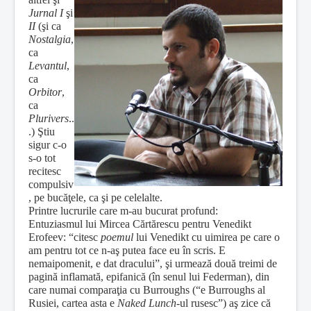
Jurnal I
şi
II
(şi ca
Nostalgia
,
ca
Levantul
,
ca
Orbitor
,
ca
Plurivers
..
.) Ştiu
sigur c-o
s-o tot
recitesc
compulsiv
, pe bucăţele, ca şi pe celelalte.
Printre lucrurile care m-au bucurat profund:
Entuziasmul lui Mircea Cărtărescu pentru Venedikt
Erofeev: “citesc
poemul
lui Venedikt cu uimirea pe care o
am pentru tot ce n-aş putea face eu în scris. E
nemaipomenit, e dat dracului”, şi urmează două treimi de
pagină inflamată, epifanică (în senul lui Federman), din
care numai comparaţia cu Burroughs (“e Burroughs al
Rusiei, cartea asta e
Naked Lunch
-ul rusesc”) aş zice că