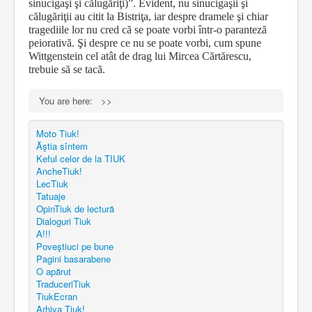
sinucigaşi şi călugăriţi)”. Evident, nu sinucigaşii şi
călugăriţii au citit la Bistriţa, iar despre dramele şi chiar
tragediile lor nu cred că se poate vorbi într-o paranteză
peiorativă. Şi despre ce nu se poate vorbi, cum spune
Wittgenstein cel atât de drag lui Mircea Cărtărescu,
trebuie să se tacă.
You are here:
>>
Moto Tiuk!
Ăştia sîntem
Keful celor de la TIUK
AncheTiuk!
LecTiuk
Tatuaje
OpinTiuk de lectură
Dialoguri Tiuk
A!!!
Poveştiuci pe bune
Pagini basarabene
O apărut
TraduceriTiuk
TiukEcran
Arhiva Tiuk!