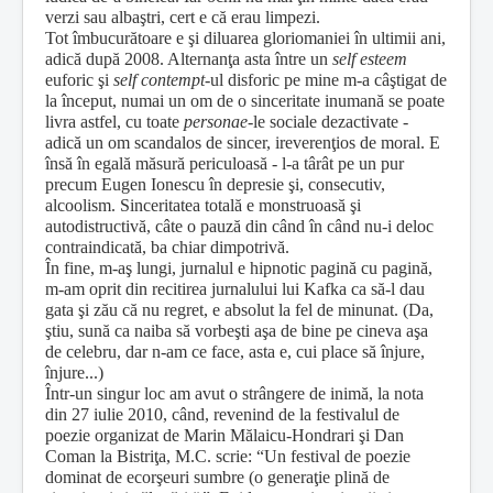
verzi sau albaştri, cert e că erau limpezi.
Tot îmbucurătoare e şi diluarea gloriomaniei în ultimii ani,
adică după 2008. Alternanţa asta între un
self esteem
euforic şi
self contempt
-ul disforic pe mine m-a câştigat de
la început, numai un om de o sinceritate inumană se poate
livra astfel, cu toate
personae
-le sociale dezactivate -
adică un om scandalos de sincer, ireverenţios de moral. E
însă în egală măsură periculoasă - l-a târât pe un pur
precum Eugen Ionescu în depresie şi, consecutiv,
alcoolism. Sinceritatea totală e monstruoasă şi
autodistructivă, câte o pauză din când în când nu-i deloc
contraindicată, ba chiar dimpotrivă.
În fine, m-aş lungi, jurnalul e hipnotic pagină cu pagină,
m-am oprit din recitirea jurnalului lui Kafka ca să-l dau
gata şi zău că nu regret, e absolut la fel de minunat. (Da,
ştiu, sună ca naiba să vorbeşti aşa de bine pe cineva aşa
de celebru, dar n-am ce face, asta e, cui place să înjure,
înjure...)
Într-un singur loc am avut o strângere de inimă, la nota
din 27 iulie 2010, când, revenind de la festivalul de
poezie organizat de Marin Mălaicu-Hondrari şi Dan
Coman la Bistriţa, M.C. scrie: “Un festival de poezie
dominat de ecorşeuri sumbre (o generaţie plină de