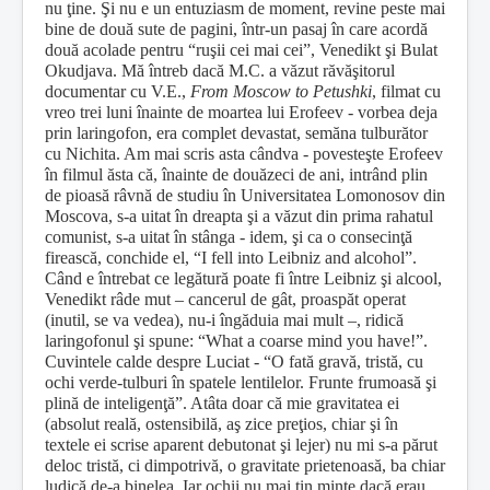
nu ţine. Şi nu e un entuziasm de moment, revine peste mai
bine de două sute de pagini, într-un pasaj în care acordă
două acolade pentru “ruşii cei mai cei”, Venedikt şi Bulat
Okudjava. Mă întreb dacă M.C. a văzut răvăşitorul
documentar cu V.E.,
From Moscow to Petushki
, filmat cu
vreo trei luni înainte de moartea lui Erofeev - vorbea deja
prin laringofon, era complet devastat, semăna tulburător
cu Nichita. Am mai scris asta cândva - povesteşte Erofeev
în filmul ăsta că, înainte de douăzeci de ani, intrând plin
de pioasă râvnă de studiu în Universitatea Lomonosov din
Moscova, s-a uitat în dreapta şi a văzut din prima rahatul
comunist, s-a uitat în stânga - idem, şi ca o consecinţă
firească, conchide el, “I fell into Leibniz and alcohol”.
Când e întrebat ce legătură poate fi între Leibniz şi alcool,
Venedikt râde mut – cancerul de gât, proaspăt operat
(inutil, se va vedea), nu-i îngăduia mai mult –, ridică
laringofonul şi spune: “What a coarse mind you have!”.
Cuvintele calde despre Luciat - “O fată gravă, tristă, cu
ochi verde-tulburi în spatele lentilelor. Frunte frumoasă şi
plină de inteligenţă”. Atâta doar că mie gravitatea ei
(absolut reală, ostensibilă, aş zice preţios, chiar şi în
textele ei scrise aparent debutonat şi lejer) nu mi s-a părut
deloc tristă, ci dimpotrivă, o gravitate prietenoasă, ba chiar
ludică de-a binelea. Iar ochii nu mai ţin minte dacă erau