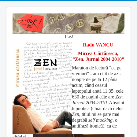
Tiuk!
Radu VANCU
Mircea Cărtărescu,
“Zen. Jurnal 2004-2010”
Maraton de lectură “ca pe
vremuri” - am citit de azi-
noapte de pe la 12 până
acum, când ceasul
laptopului arată 11:35, cele
630 de pagini câte are
Zen.
Jurnal 2004-2010
. Absolut
hipnotică (chiar dacă deloc
Zen
, titlul mi se pare mai
degrabă
self mocking
, o
antifrază ironică), ca de
altfel şi