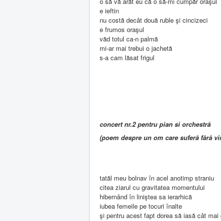
o să vă arăt eu că o să-mi cumpăr oraşul
e ieftin
nu costă decât două ruble şi cincizeci
e frumos oraşul
văd totul ca-n palmă
mi-ar mai trebui o jachetă
s-a cam lăsat frigul
concert nr.2 pentru pian si orchestră
(poem despre un om care suferă fără vi
tatăl meu bolnav în acel anotimp straniu
citea ziarul cu gravitatea momentului
hibernând în liniştea sa ierarhică
iubea femeile pe tocuri înalte
şi pentru acest fapt dorea să iasă cât mai 