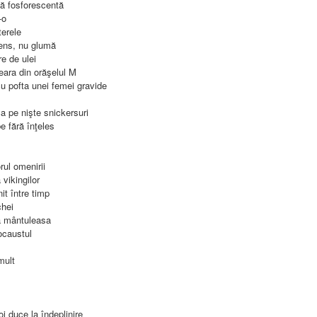
ţă fosforescentă
-o
terele
sens, nu glumă
e de ulei
eara din orăşelul M
u pofta unei femei gravide
a pe nişte snickersuri
e fără înţeles
rul omenirii
 vikingilor
t între timp
chei
da mântuleasa
ocaustul
mult
oi duce la îndeplinire