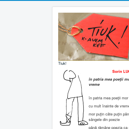
Tiuk!
Sorin LU
în patria mea poeţii m
vreme
în patria mea poeţii mo
cu mult înainte de vrem
mor puţin câte puţin pân
sângele din poezie
până rămâne poezia ca 