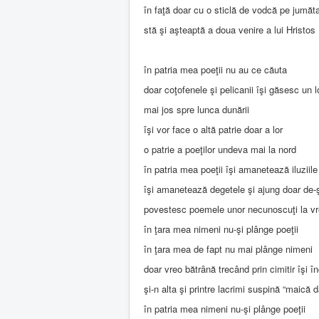
în faţă doar cu o sticlă de vodcă pe jumăt
stă şi aşteaptă a doua venire a lui Hristos
în patria mea poeţii nu au ce căuta
doar coţofenele şi pelicanii îşi găsesc un 
mai jos spre lunca dunării
îşi vor face o altă patrie doar a lor
o patrie a poeţilor undeva mai la nord
în patria mea poeţii îşi amanetează iluziile 
îşi amanetează degetele şi ajung doar de-
povestesc poemele unor necunoscuţi la v
în ţara mea nimeni nu-şi plânge poeţii
în ţara mea de fapt nu mai plânge nimeni
doar vreo bătrână trecând prin cimitir îşi în
şi-n alta şi printre lacrimi suspină “maică 
în patria mea nimeni nu-şi plânge poeţii