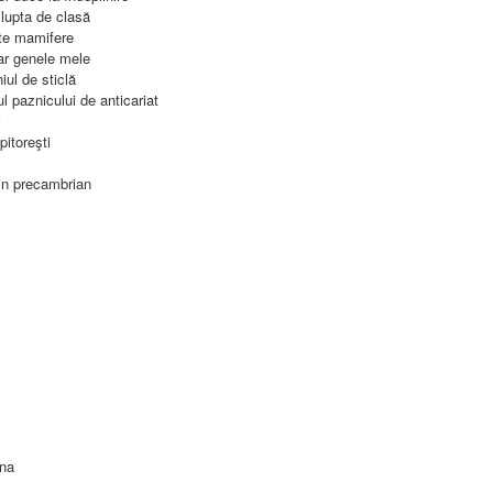
 lupta de clasă
lte mamifere
ar genele mele
iul de sticlă
l paznicului de anticariat
i
pitoreşti
din precambrian
ina