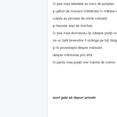
în ţara mea lebedele au inimi de porţelan
şi gâturi de mucava îmbrăcate în mătase 
vulpile au picioare de sticlă colorată
şi berzele aripi de tinichea
în ţara mea dumnezeu îşi iubeşte poeţii mai
ca un tată binevoitor îi strânge pe toţi lâng
şi le povesteşte despre mântuire
despre mântuirea prin artă
în patria mea poeţii mor înainte de vreme
sunt gata să depun armele