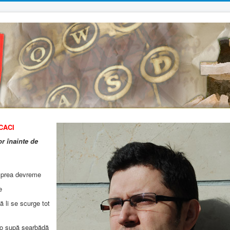
CACI
or înainte de
r prea devreme
e
ă li se scurge tot
o supă searbădă