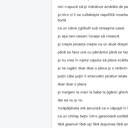
nici n-apucă să-şi mănânce amărâta de pe
şi-ntr-o zi li se cuibăreşte nepoftită moarte
burtă
ca un câine zgribulit sub streaşina casei
şi așa tam-nesam începe să crească
şi creşte proasta creşte ca un aluat dospi
până se face una cu pământul până se fac
şi nu vrea în ruptul capului să plece scârb
şi ne rugăm doar doar o pleca şi o otrăvim
puțin câte puţin îi strecurăm picături leta
doar doar o pleca
şi mergem la vraci la babe la ţigănci ghi
dar ea nu şi nu
încăpăţânata stă ascunsă ca o căpuşă în 
ca un chiriaş beţiv într-o garsonieră sordid
fără geamuri fără uşi fără duşumea fără ang