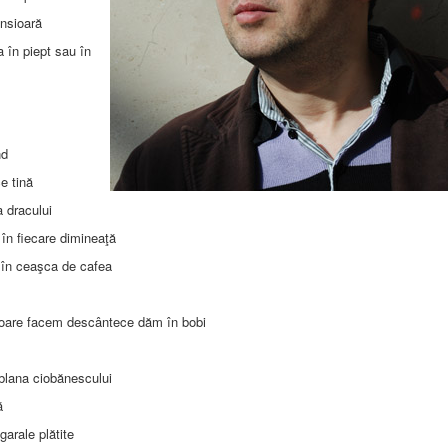
nsioară
a în piept sau în
nd
e tină
a dracului
 în fiecare dimineaţă
le în ceaşca de cafea
citoare facem descântece dăm în bobi
blana ciobănescului
ă
arale plătite