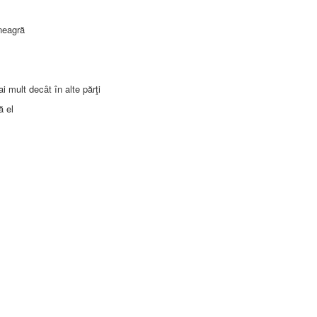
neagră
 mult decât în alte părţi
ă el