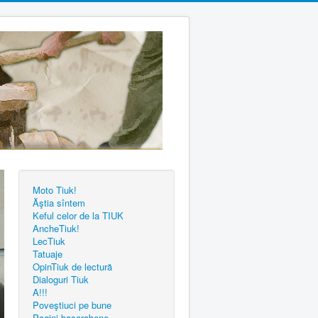
Moto Tiuk!
Ăştia sîntem
Keful celor de la TIUK
AncheTiuk!
LecTiuk
Tatuaje
OpinTiuk de lectură
Dialoguri Tiuk
A!!!
Poveştiuci pe bune
Pagini basarabene