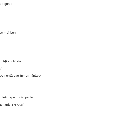
ate goală
loc mai bun
cărţile iubitele
şi
reo nuntă sau înmormântare
clină capul într-o parte
da’ tânăr s-a dus”