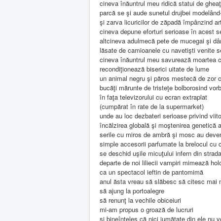
cineva înăuntrul meu ridică statui de ghea
parcă se şi aude sunetul drujbei modelând
şi zarva licuricilor de zăpadă împânzind ar
cineva depune eforturi serioase în acest 
altcineva adulmecă pete de mucegai şi dâr
lăsate de camioanele cu navetişti venite s
cineva înăuntrul meu savurează moartea c
recondiţionează biserici uitate de lume
un animal negru şi păros mestecă de zor c
bucăţi mărunte de tristeţe bolborosind vorb
în faţa televizorului cu ecran extraplat
(cumpărat în rate de la supermarket)
unde au loc dezbateri serioase privind viito
încălzirea globală şi moştenirea genetică a
serile cu miros de ambră şi mosc au deveni
simple accesorii parfumate la brelocul cu 
se deschid uşile micuţului infern din stra
departe de noi liliecii vampiri mimează hol
ca un spectacol ieftin de pantomimă
anul ăsta vreau să slăbesc să citesc mai 
să ajung la portoalegre
să renunţ la vechile obiceiuri
mi-am propus o groază de lucruri
şi bineînţeles că nici jumătate din ele nu v