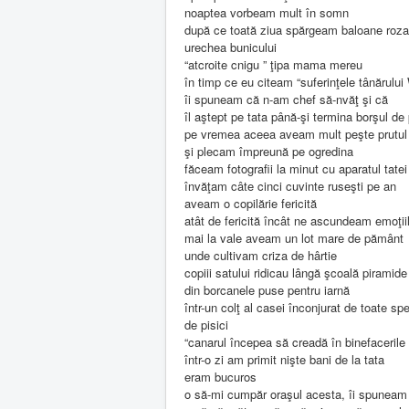
noaptea vorbeam mult în somn
după ce toată ziua spărgeam baloane rozal
urechea bunicului
“atcroite cnigu ” ţipa mama mereu
în timp ce eu citeam “suferinţele tânărului
îi spuneam că n-am chef să-nvăţ şi că
îl aştept pe tata până-şi termina borşul de
pe vremea aceea aveam mult peşte prutul
şi plecam împreună pe ogredina
făceam fotografii la minut cu aparatul tat
învăţam câte cinci cuvinte ruseşti pe an
aveam o copilărie fericită
atât de fericită încât ne ascundeam emoţii
mai la vale aveam un lot mare de pământ
unde cultivam criza de hârtie
copiii satului ridicau lângă şcoală piramide
din borcanele puse pentru iarnă
într-un colţ al casei înconjurat de toate spe
de pisici
“canarul începea să creadă în binefacerile c
într-o zi am primit nişte bani de la tata
eram bucuros
o să-mi cumpăr oraşul acesta, îi spuneam