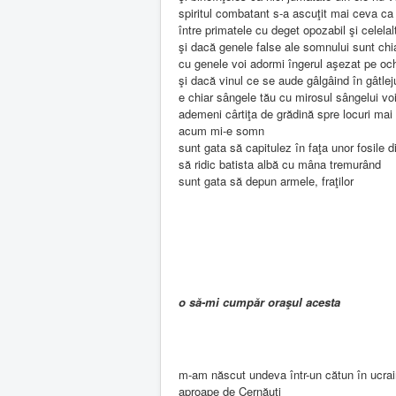
spiritul combatant s-a ascuţit mai ceva ca
între primatele cu deget opozabil şi celela
şi dacă genele false ale somnului sunt chi
cu genele voi adormi îngerul aşezat pe och
şi dacă vinul ce se aude gâlgâind în gâtleju
e chiar sângele tău cu mirosul sângelui vo
ademeni cârtiţa de grădină spre locuri mai 
acum mi-e somn
sunt gata să capitulez în faţa unor fosile 
să ridic batista albă cu mâna tremurând
sunt gata să depun armele, fraţilor
o să-mi cumpăr oraşul acesta
m-am născut undeva într-un cătun în ucra
aproape de Cernăuţi