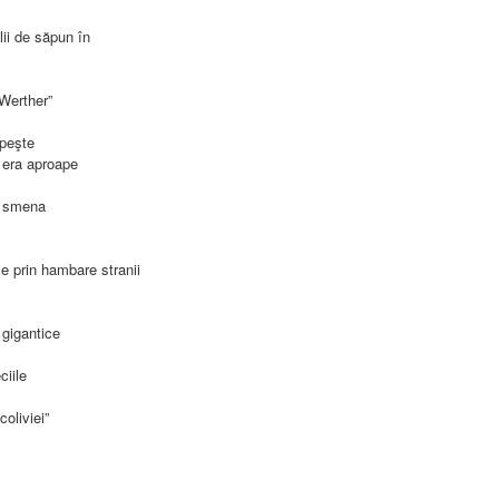
ii de săpun în
 Werther”
 peşte
 era aproape
ei smena
le prin hambare stranii
 gigantice
ciile
oliviei”