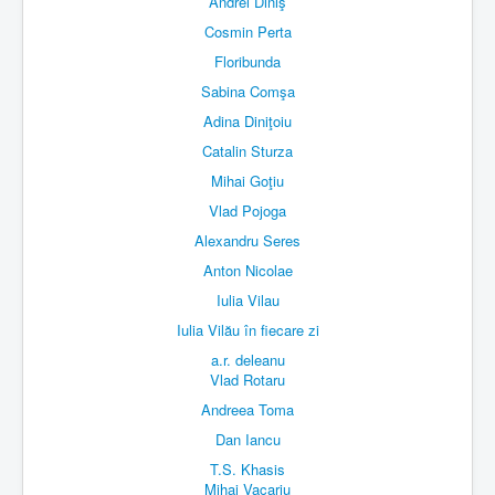
Andrei Diniş
Cosmin Perta
Floribunda
Sabina Comşa
Adina Diniţoiu
Catalin Sturza
Mihai Goţiu
Vlad Pojoga
Alexandru Seres
Anton Nicolae
Iulia Vilau
Iulia Vilău în fiecare zi
a.r. deleanu
Vlad Rotaru
Andreea Toma
Dan Iancu
T.S. Khasis
Mihai Vacariu