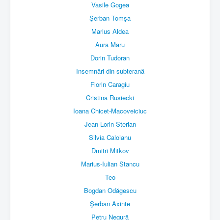
Vasile Gogea
Şerban Tomşa
Marius Aldea
Aura Maru
Dorin Tudoran
Însemnări din subterană
Florin Caragiu
Cristina Rusiecki
Ioana Chicet-Macoveiciuc
Jean-Lorin Sterian
Silvia Caloianu
Dmitri Mitkov
Marius-Iulian Stancu
Teo
Bogdan Odăgescu
Şerban Axinte
Petru Negură