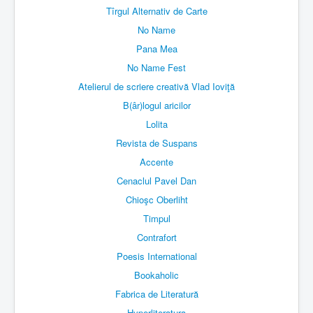
Tîrgul Alternativ de Carte
No Name
Pana Mea
No Name Fest
Atelierul de scriere creativă Vlad Ioviţă
B(âr)logul aricilor
Lolita
Revista de Suspans
Accente
Cenaclul Pavel Dan
Chioşc Oberliht
Timpul
Contrafort
Poesis International
Bookaholic
Fabrica de Literatură
Hyperliteratura