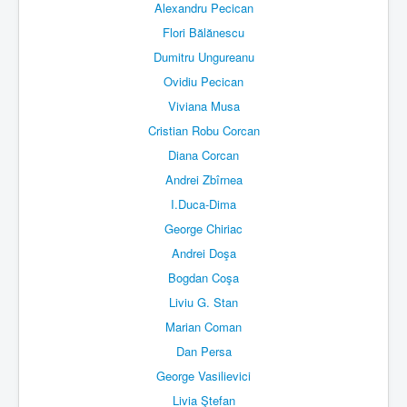
Alexandru Pecican
Flori Bălănescu
Dumitru Ungureanu
Ovidiu Pecican
Viviana Musa
Cristian Robu Corcan
Diana Corcan
Andrei Zbîrnea
I.Duca-Dima
George Chiriac
Andrei Doşa
Bogdan Coşa
Liviu G. Stan
Marian Coman
Dan Persa
George Vasilievici
Livia Ştefan