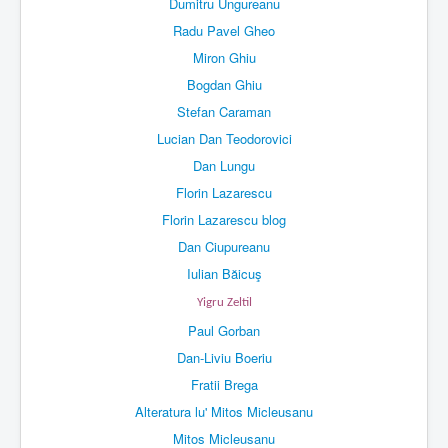
Dumitru Ungureanu
Radu Pavel Gheo
Miron Ghiu
Bogdan Ghiu
Stefan Caraman
Lucian Dan Teodorovici
Dan Lungu
Florin Lazarescu
Florin Lazarescu blog
Dan Ciupureanu
Iulian Băicuş
Yigru Zeltil
Paul Gorban
Dan-Liviu Boeriu
Fratii Brega
Alteratura lu' Mitos Micleusanu
Mitos Micleusanu