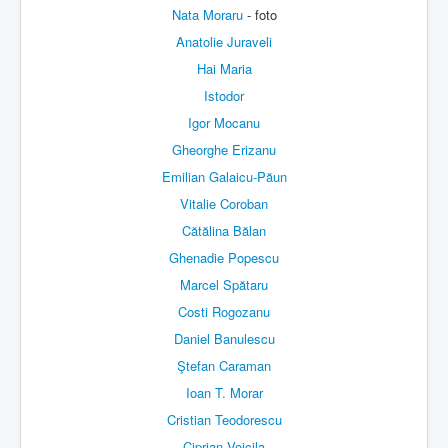
Nata Moraru
- foto
Anatolie Juraveli
Hai Maria
Istodor
Igor Mocanu
Gheorghe Erizanu
Emilian Galaicu-Păun
Vitalie Coroban
Cătălina Bălan
Ghenadie Popescu
Marcel Spătaru
Costi Rogozanu
Daniel Banulescu
Ştefan Caraman
Ioan T. Morar
Cristian Teodorescu
Ciprian Voicila