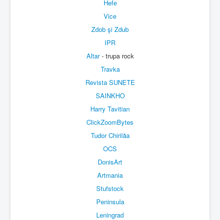
Hefe
Vice
Zdob şi Zdub
IPR
Altar
- trupa rock
Travka
Revista SUNETE
SAINKHO
Harry Tavitian
ClickZoomBytes
Tudor Chirilăa
OCS
DonisArt
Artmania
Stufstock
Peninsula
Leningrad