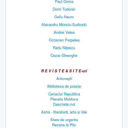
Paul Goma
Dorin Tudoran
Gellu Naum
Alexandru Monciu-Sudinski
Andrei Velea
Octavian Perpelea
Radu Niţescu
Cezar Gheorghe
R E V I S T E & S I T E-uri
Antoneşti
Biblioteca de poezie
Cenaclul Republica
Planeta Moldova
Deschide.md
Astra - literatură, arte şi idei
Stare de urgenta
Revista la Plic