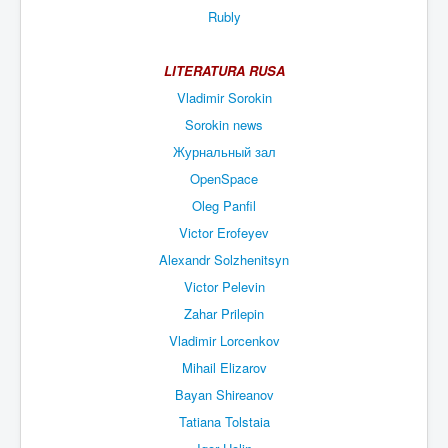
Rubly
LITERATURA RUSA
Vladimir Sorokin
Sorokin news
Журнальный зал
OpenSpace
Oleg Panfil
Victor Erofeyev
Alexandr Solzhenitsyn
Victor Pelevin
Zahar Prilepin
Vladimir Lorcenkov
Mihail Elizarov
Bayan Shireanov
Tatiana Tolstaia