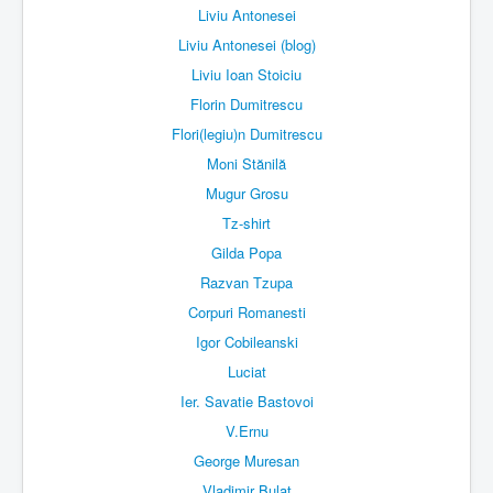
Liviu Antonesei
Liviu Antonesei (blog)
Liviu Ioan Stoiciu
Florin Dumitrescu
Flori(legiu)n Dumitrescu
Moni Stănilă
Mugur Grosu
Tz-shirt
Gilda Popa
Razvan Tzupa
Corpuri Romanesti
Igor Cobileanski
Luciat
Ier. Savatie Bastovoi
V.Ernu
George Muresan
Vladimir Bulat