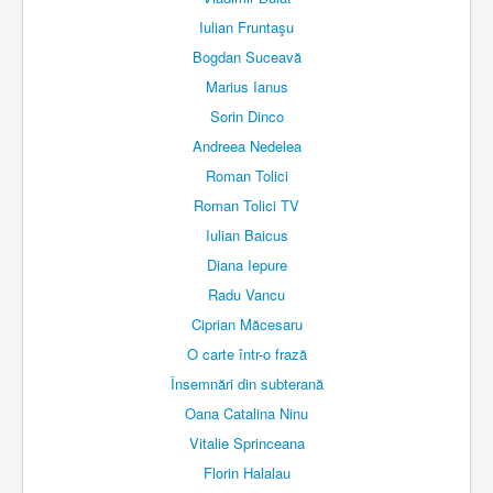
Iulian Fruntaşu
Bogdan Suceavă
Marius Ianus
Sorin Dinco
Andreea Nedelea
Roman Tolici
Roman Tolici TV
Iulian Baicus
Diana Iepure
Radu Vancu
Ciprian Măcesaru
O carte într-o frază
Însemnări din subterană
Oana Catalina Ninu
Vitalie Sprinceana
Florin Halalau