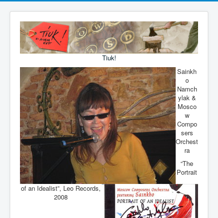
Tiuk!
Sainkh
o
Namch
ylak &
Mosco
w
Compo
sers
Orchest
ra
“The
Portrait
of an Idealist”, Leo Records,
2008