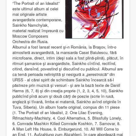
“The Portrait of an Idealist”
este ultimul album al celei
mai originale artiste
avangardiste contemporane,
Sainkho Namchylak,
material realizat împreună cu
Moscow Composers
Orchestra din Rusia.
Albumul a fost lansat recent şi-n România, la Braşov, într-o
atmosferă avangardistă, la mansarda Casei Baiulescu, fără
microfoane, direct, intim (deşi sala a fost plină-plină), plăcut, în
ritmuri şamanice şi avangardiste, Sainkho cîntînd, recitînd,
citind, dansînd, povestind şi discutînd cu publicul. Albumul are
ca temă perioada neliniştită şi nesigură a „perestroicăi” din
URSS - al cărei spirit de schimbare Sainkho încearcă să-l
păstreze prin muzică şi versuri - şi are la bază texte de Daniil
Harms (6, 7, 8) şi din creaţia proprie (1, 2, 3, 4, 5, 10), Sainkho
publicînd pînă acum şi două cărţi de poezie (scrie în rusă,
engleză şi tîvană, limba ei maternă, Sainkho avînd originile în
Tuva, Siberia). Un album foarte original, compus din 11 piese
(1. The Portrait of an Idealist, 2. One Lilac Evening,
Rifmachisty-Machisty, 4. Cool Alternativa, 5. Blissfully Lonely,
6. Comrade Mashkin Killed Comrade Koshkin, 7. Samovar, 8.
A Man Left His House, 9. Einburgerund, 10. All Will Come to
an End, 11. Aufzahlung zum Abzahlen), în care abordează mai