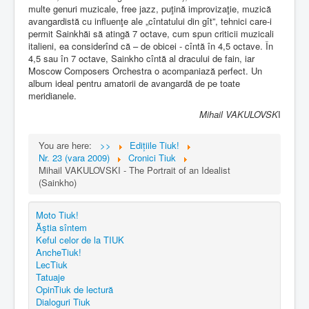
multe genuri muzicale, free jazz, puţină improvizaţie, muzică
avangardistă cu influenţe ale „cîntatului din gît”, tehnici care-i
permit Sainkhăi să atingă 7 octave, cum spun criticii muzicali
italieni, ea considerînd că – de obicei - cîntă în 4,5 octave. În
4,5 sau în 7 octave, Sainkho cîntă al dracului de fain, iar
Moscow Composers Orchestra o acompaniază perfect. Un
album ideal pentru amatorii de avangardă de pe toate
meridianele.
Mihail VAKULOVSK
I
You are here:
>>
Edițiile Tiuk!
Nr. 23 (vara 2009)
Cronici Tiuk
Mihail VAKULOVSKI - The Portrait of an Idealist
(Sainkho)
Moto Tiuk!
Ăştia sîntem
Keful celor de la TIUK
AncheTiuk!
LecTiuk
Tatuaje
OpinTiuk de lectură
Dialoguri Tiuk