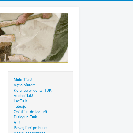
Moto Tiuk!
Ăştia sîntem
Keful celor de la TIUK
AncheTiuk!
LecTiuk
Tatuaje
OpinTiuk de lectură
Dialoguri Tiuk
A!!!
Poveştiuci pe bune
Pagini basarabene