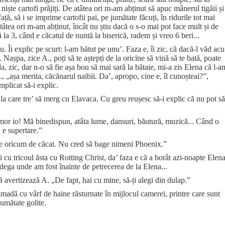
ă niște cartofi prăjiți. De atâtea ori m-am abținut să apuc mânerul tigăii și
față, să i se imprime cartofii pai, pe jumătate făcuți, în ridurile tot mai
atâtea ori m-am abținut, încât nu știu dacă o s-o mai pot face mult și de
a 3, când e căcatul de nuntă la biserică, radem și vreo 6 beri...
. Îi explic pe scurt: l-am bătut pe unu’. Faza e, îi zic, că dacă-l văd acu
Nașpa, zice A., poți să te aștepți de la oricine să vină să te bată, poate
 da, zic, dar n-o să fie așa bou să mai sară la bătaie, mi-a zis Elena că l-a
A., „așa merita, căcănarul naibii. Da’, apropo, cine e, îl cunoșteai?”,
mplicat să-i explic.
a la care tre’ să merg cu Elavaca. Cu greu reușesc să-i explic că nu pot să
 mor io! Mă binedispun, atâta lume, dansuri, băutură, muzică... Când o
 e supertare.”
fie oricum de căcat. Nu cred să bage nimeni Phoenix.”
 cu tricoul ăsta cu Rotting Christ, da’ faza e că a borât azi-noapte Elen
 bodega unde am fost înainte de petrecerea de la Elena...
 avertizează A. „De fapt, hai cu mine, să-ți alegi din dulap.”
ămadă cu vârf de haine răsturnate în mijlocul camerei, printre care sunt
jumătate golite.