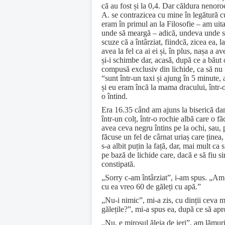
că au fost și la 0,4. Dar căldura nenoro
A. se contrazicea cu mine în legătură cu
eram în primul an la Filosofie – am uit
unde să meargă – adică, undeva unde să
scuze că a întârziat, fiindcă, zicea ea, l
avea la fel ca ai ei și, în plus, nașa a 
și-i schimbe dar, acasă, după ce a băut o
compusă exclusiv din lichide, ca să nu f
“sunt într-un taxi și ajung în 5 minute
și eu eram încă la mama dracului, într-
o întind.
Era 16.35 când am ajuns la biserică dar
într-un colț, într-o rochie albă care o 
avea ceva negru întins pe la ochi, sau, 
făcuse un fel de cârnat uriaș care ține
s-a albit puțin la față, dar, mai mult ca 
pe bază de lichide care, dacă e să fiu si
constipată.
„Sorry c-am întârziat”, i-am spus. „Am 
cu ea vreo 60 de găleți cu apă.”
„Nu-i nimic”, mi-a zis, cu dinții ceva m
gălețile?”, mi-a spus ea, după ce să a
„Nu, e mirosul ăleia de ieri”, am lămur