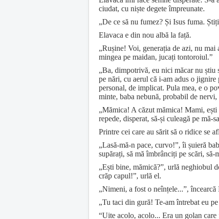
ciudat, cu niște degete împreunate.
„De ce să nu fumez? Și Isus fuma. Știți 
Elavaca e din nou albă la față.
„Rușine! Voi, generația de azi, nu mai a
mingea pe maidan, jucați tontoroiul.”
„Ba, dimpotrivă, eu nici măcar nu știu 
pe nări, cu aerul că i-am adus o jignire
personal, de implicat. Pula mea, e o pove
minte, baba nebună, probabil de nervi, s
„Mămica! A căzut mămica! Mami, ești bin
repede, disperat, să-și culeagă pe mă-sa
Printre cei care au sărit să o ridice se 
„Lasă-mă-n pace, curvo!”, îi șuieră baba
supărați, să mă îmbrânciți pe scări, să-m
„Ești bine, mămică?”, urlă neghiobul de
crăp capul!”, urlă el.
„Nimeni, a fost o neînțele...”, încearcă
„Tu taci din gură! Te-am întrebat eu pe 
“Uite acolo, acolo... Era un golan care 