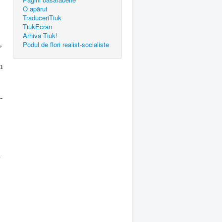
O apărut
TraduceriTiuk
TiukEcran
Arhiva Tiuk!
Podul de flori realist-socialiste
’
m
-
a