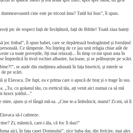
dumneavoastră cine este pe tricoul ăsta? Tatăl lui Isus”, îi spun.
veți pic de respect față de învățătură, față de Biblie! Toată ziua bateți
să joc fotbal”, îi spun babei, care se depărtează bodogănind și fornăind
 personală. Ce tâmpenie. Nu înțeleg de ce iau unii religia chiar atât de
ste ca toate poveștile, fiți mai relaxați... În timp ce-mi spun asta în
e împiedică în tivul rochiei albastre, lucioase, și se prăbușește pe scări.
e?!”, se aude din mulțimea adunată în fața bisericii, și mirele se
 de pe scări.
află și Elavaca. De fapt, ea e prima care o apucă de braț și o trage în sus.
. „Tu, cu golanul tău, cu ereticul tău, ați venit aici numai ca să mă
i luxez șoldul...”
 mire, ajuns și el lângă mă-sa. „Cine te-a îmbrâncit, mami? Zi-mi, să îi
 Elavaca să-l calmeze.
tine? Zi, mămică, care-i ăla, că foc îi dau!”
fuma aici, în fața casei Domnului”, zice baba dar, din fericire, mai ales