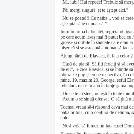
„M., iubi! Hai repede! Trebuie să mergem
„Păi mergi singură, și te aștept aici.”
„Nu se poate!!! Ce naiba... vrei să cre
așteaptă să te cunoască.”
Intru în urma balonatei, regretând țiga
pe care acum le-aș mai fi putut bea cu A
groase și oribile în sandale care erau l
biserică și se așteaptă automat să faci s
Ajung, târât de Elavaca, în fața celor 2 
„Casă de piatră! Să fiți fericiți și să a
de ei!”, le zice Elavaca, și se întinde 
obraz. O pup și eu pe respectiva, în colț
mine, 19, maxim 20. George, șeful Elava
felicitări, dar el mă ia în brațe și mă p
„De ce te-ai șters, nu ești în toate minț
„Acum o se simtă ofensat. O să țină min
Tocmai vreau să-i răspund ceva mai de du
babă oribilă, cu o coafură de nebună, s
colo.
„Nu-i voie să fumezi în fața casei Domnu
Elavaca îmi face semne disperate. S-a aș