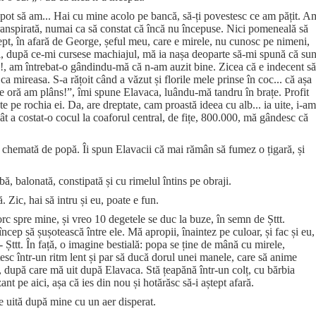
 pot să am... Hai cu mine acolo pe bancă, să-ți povestesc ce am pățit. A
transpirată, numai ca să constat că încă nu începuse. Nici pomeneală să
rept, în afară de George, șeful meu, care e mirele, nu cunosc pe nimeni,
ci, după ce-mi cursese machiajul, mă ia nașa deoparte să-mi spună că sun
!, am întrebat-o gândindu-mă că n-am auzit bine. Zicea că e indecent să
, ca mireasa. S-a rățoit când a văzut și florile mele prinse în coc... că așa
e oră am plâns!”, îmi spune Elavaca, luându-mă tandru în brațe. Profit
ate pe rochia ei. Da, are dreptate, cam proastă ideea cu alb... ia uite, i-am
ât a costat-o cocul la coaforul central, de fițe, 800.000, mă gândesc că
st chemată de popă. Îi spun Elavacii că mai rămân să fumez o țigară, și
ă, balonată, constipată și cu rimelul întins pe obraji.
ă. Zic, hai să intru și eu, poate e fun.
rc spre mine, și vreo 10 degetele se duc la buze, în semn de Șttt.
încep să șușotească între ele. Mă apropii, înaintez pe culoar, și fac și eu,
- Șttt. În față, o imagine bestială: popa se ține de mână cu mirele,
otesc într-un ritm lent și par să ducă dorul unei manele, care să anime
ic, după care mă uit după Elavaca. Stă țeapănă într-un colț, cu bărbia
t pe aici, așa că ies din nou și hotărăsc să-i aștept afară.
e uită după mine cu un aer disperat.