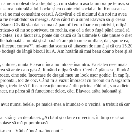
cită ne-a moleșit de-a dreptul și, cum stăteam așa la umbră pe terasă, și
 starea naturală a lui Locke și cu contractul social al lui Rousseau –
at să ne mai consultăm ceasul. Adevărul e că niciunul din noi nu avea
 fie nerăbdător să meargă. Abia când m-a sunat Elavaca să-și ceară
a Starea Civilă și-a dat seama că pantofii erau foarte nepotriviți, o tipă
avertizat-o că nu se potriveau cu rochia, așa că a dat o fugă până acasă să
 cafea, i s-a făcut rău, poate din cauză că în ultimele 6 zile ținuse o die
ie balonată la nuntă și să pară că are picioarele umflate, dar, spune ea,
, a început cumva?”, mi-am dat seama că uitasem de nuntă și că era 15.2
o bodegă de lângă blocul lui A. Am hotărât să mai beau doar o bere și s
, culmea, nunta Elavacii încă nu intrase înăuntru. Ea stătea resemnată
făcea să arate ca o gâscă, fumând o țigară slim. Cred că plânsese, fiindcă
poate, cine știe, încercase de dragul meu un look ușor gothic. În cap își
a, probabil, loc de coc. Când m-a văzut îmbrăcat cu tricoul cu Nargaroth
sigur, trebuie să fi fost o reacție normală din pricina căldurii, sau a dietei
ncer, nu părea să fi funcționat deloc, căci Elavaca arăta balonată și
avut numai belele, pe maică-mea a inundat-o o vecină, a trebuit să car
ai strânși ca de obicei. „Ai băut și o bere cu vecina, în timp ce cărai
propiase să mă pupomiroasă.
it-o eu. „Văd că încă n-a început.”