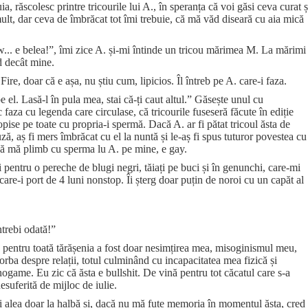
ia, răscolesc printre tricourile lui A., în speranța că voi găsi ceva curat ș
lt, dar ceva de îmbrăcat tot îmi trebuie, că mă văd diseară cu aia mică
ow... e belea!”, îmi zice A. și-mi întinde un tricou mărimea M. La mărimi
id decât mine.
Fire, doar că e așa, nu știu cum, lipicios. Îl întreb pe A. care-i faza.
 el. Lasă-l în pula mea, stai că-ți caut altul.” Găsește unul cu
faza cu legenda care circulase, că tricourile fuseseră făcute în ediție
opise pe toate cu propria-i spermă. Dacă A. ar fi pătat tricoul ăsta de
cuză, aș fi mers îmbrăcat cu el la nuntă și le-aș fi spus tuturor povestea cu
să mă plimb cu sperma lu A. pe mine, e gay.
 pentru o pereche de blugi negri, tăiați pe buci și în genunchi, care-mi
care-i port de 4 luni nonstop. Îi șterg doar puțin de noroi cu un capăt al
trebi odată!”
 pentru toată tărășenia a fost doar nesimțirea mea, misoginismul meu,
rba despre relații, totul culminând cu incapacitatea mea fizică și
ogame. Eu zic că ăsta e bullshit. De vină pentru tot căcatul care s-a
esuferită de mijloc de iulie.
i alea doar la halbă și, dacă nu mă fute memoria în momentul ăsta, cred