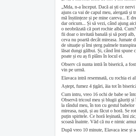
„Mda, n-a început. Dacă ai ști ce nervi
ajuns ca vai de capul meu, alergată și 
mă înștiințeze și pe mine careva... E d
dar oricum... Și să vezi, când ajung ai
o neobrăzată că port rochie albă. Cum?
fii doar o invitată banală și să porți alb
ceva nu poartă decât mireasa. Jumate d
de situație și îmi șterg palmele transpir
lăsat dungi gălbui. Și, când îmi spune c
poate și eu aș fi plâns în locul ei.
Observ că nunta intră în biserică, a fo
vin pe urmă.
Elavaca intră resemnată, cu rochia ei alb
Aștept, fumez 4 țigări, ăia tot în biseric
Cum intru, vreo 16 ochi de babe se înto
Observă tricoul meu și blugii găuriți și 
la rândul meu, în ton cu gestul babelor 
mireasa, nașii, și au făcut o horă. Se r
puțin spiritele. Ce horă leșinată, îmi z
scoasă înainte. Văd că nu e nimic amuzan
După vreo 10 minute, Elavaca iese și s