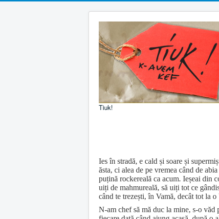
Tiuk!
Ies în stradă, e cald și soare și super
ăsta, ci alea de pe vremea când de abia 
puțină rockereală ca acum. Ieșeai din cor
uiți de mahmureală, să uiți tot ce gândi
când te trezești, în Vamă, decât tot la o
N-am chef să mă duc la mine, s-o văd pe
fiecare dată când ajung acasă, după o ab