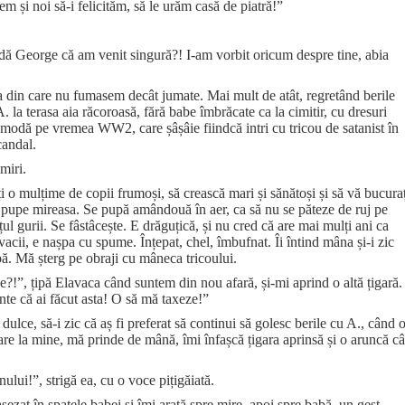
 și noi să-i felicităm, să le urăm casă de piatră!”
adă George că am venit singură?! I-am vorbit oricum despre tine, abia
ra din care nu fumasem decât jumate. Mai mult de atât, regretând berile
. la terasa aia răcoroasă, fără babe îmbrăcate ca la cimitir, cu dresuri
a modă pe vremea WW2, care șâșâie fiindcă intri cu tricou de satanist în
candal.
miri.
veți o mulțime de copii frumoși, să crească mari și sănătoși și să vă bucura
să pupe mireasa. Se pupă amândouă în aer, ca să nu se păteze de ruj pe
ul gurii. Se fâstâcește. E drăguțică, și nu cred că are mai mulți ani ca
cii, e nașpa cu spume. Înțepat, chel, îmbufnat. Îi întind mâna și-i zic
upă. Mă șterg pe obraji cu mâneca tricoului.
ile?!”, țipă Elavaca când suntem din nou afară, și-mi aprind o altă țigară.
te că ai făcut asta! O să mă taxeze!”
lce, să-i zic că aș fi preferat să continui să golesc berile cu A., când 
are la mine, mă prinde de mână, îmi înfașcă țigara aprinsă și o aruncă câ
lui!”, strigă ea, cu o voce pițigăiată.
ezat în spatele babei și îmi arată spre mire, apoi spre babă, un gest