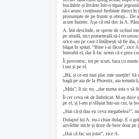
bucătărie și învârte într-o tigaie jegoas
să-i arunc conținutul fierbinte direct în 
pronunțate de pe frunte și obraji... De 
acum înainte. Așa că mă duc la A. Până l
A. îmi deschide, se sperie de ochiul meu
pe stradă, nici pomeneală să-l recunosc. 
orice om pe care-l întâlnești să fie ăla,
băgat în spital. “Bine i-ai făcut”, zice 
întreabă el, dar îi fac semn că e prea co
Îi povestesc, tot pe scurt, faza cu nunt
l iau și pe el.
„Bă, și ce-mi mai plac mie nunțile! Să
bagă pe aia de la Phoenix, aia tematică,
„Mda”, îi zic eu, „dar nunta asta o să 
Îi cer ceva ok de îmbrăcat. M-aș duce și
pe el, și l-am și sfâșiat într-un cui, la
„Stai că-ți dau eu ceva megabelea!”, mă
Dulapul lui A. nu-i chiar dulap. E o gr
azvârlite sticle și doze de bere doar pe 
„Hai că fac un joint”, zice A.