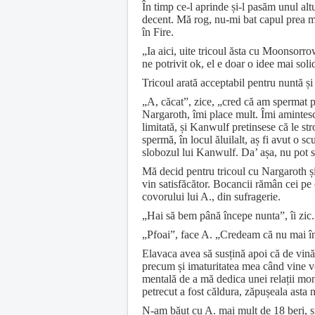
În timp ce-l aprinde și-l pasăm unul altu
decent. Mă rog, nu-mi bat capul prea mu
în Fire.
„Ia aici, uite tricoul ăsta cu Moonsorr
ne potrivit ok, el e doar o idee mai sol
Tricoul arată acceptabil pentru nuntă și 
„A, căcat”, zice, „cred că am spermat pe
Nargaroth, îmi place mult. Îmi amintesc 
limitată, și Kanwulf pretinsese că le str
spermă, în locul ăluilalt, aș fi avut o s
slobozul lui Kanwulf. Da’ așa, nu pot 
Mă decid pentru tricoul cu Nargaroth și
vin satisfăcător. Bocancii rămân cei pe 
covorului lui A., din sufragerie.
„Hai să bem până începe nunta”, îi zic.
„Pfoai”, face A. „Credeam că nu mai în
Elavaca avea să susțină apoi că de vină
precum și imaturitatea mea când vine vo
mentală de a mă dedica unei relații mon
petrecut a fost căldura, zăpușeala asta n
N-am băut cu A. mai mult de 18 beri, ș