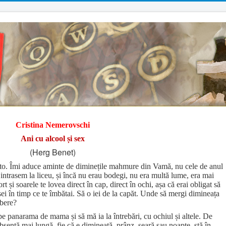
Cristina Nemerovschi
Ani cu alcool și sex
(Herg Benet)
mișto. Îmi aduce aminte de diminețile mahmure din Vamă, nu cele de anul
intrasem la liceu, și încă nu erau bodegi, nu era multă lume, era mai
t și soarele te lovea direct în cap, direct în ochi, așa că erai obligat să
sei în timp ce te îmbătai. Să o iei de la capăt. Unde să mergi dimineața
 bere?
 panarama de mama și să mă ia la întrebări, cu ochiul și altele. De
sență mai lungă, fie că e dimineață, prânz, seară sau noapte, stă în