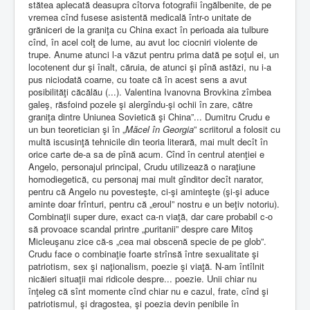
stătea aplecată deasupra cîtorva fotografii îngălbenite, de pe
vremea cînd fusese asistentă medicală într-o unitate de
grăniceri de la graniţa cu China exact în perioada aia tulbure
cînd, în acel colţ de lume, au avut loc ciocniri violente de
trupe. Anume atunci l-a văzut pentru prima dată pe soţul ei, un
locotenent dur şi înalt, căruia, de atunci şi pînă astăzi, nu i-a
pus niciodată coarne, cu toate că în acest sens a avut
posibilităţi căcălău (...). Valentina Ivanovna Brovkina zîmbea
galeş, răsfoind pozele şi alergîndu-şi ochii în zare, către
graniţa dintre Uniunea Sovietică şi China”... Dumitru Crudu e
un bun teoretician şi în „
Măcel în Georgia
” scriitorul a folosit cu
multă iscusinţă tehnicile din teoria literară, mai mult decît în
orice carte de-a sa de pînă acum. Cînd în centrul atenţiei e
Angelo, personajul principal, Crudu utilizează o naraţiune
homodiegetică, cu personaj mai mult gînditor decît narator,
pentru că Angelo nu povesteşte, ci-şi aminteşte (şi-şi aduce
aminte doar frînturi, pentru că „eroul” nostru e un beţiv notoriu).
Combinaţii super dure, exact ca-n viaţă, dar care probabil c-o
să provoace scandal printre „puritanii” despre care Mitoş
Micleuşanu zice că-s „cea mai obscenă specie de pe glob”.
Crudu face o combinaţie foarte strînsă între sexualitate şi
patriotism, sex şi naţionalism, poezie şi viaţă. N-am întîlnit
nicăieri situaţii mai ridicole despre... poezie. Unii chiar nu
înţeleg că sînt momente cînd chiar nu e cazul, frate, cînd şi
patriotismul, şi dragostea, şi poezia devin penibile în