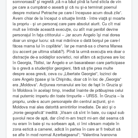
somnoroasă” şi regretă „că n-a băut pînă la fund sticla de vin
pe care a cumpărat-o aseară şi că nu şi-a terminat poemul
despre motanul Petrache pe care-l începuse acum două zile”.
Avem chiar de la început o situaţie limită - între viaţă şi moarte
la propriu - şi un personaj care pare absolut aiurit. Cu cît mai
mult se întinde această execuţie, cu atît mai penibil devine
personajul în faţa cititorului – „iar acum Angelo îşi mai dorea
doar un singur lucru: să mai mănînce o dată borşul pe care-l
făcea mama lui în copilărie”. Iar pe mamă-sa o chema Manea
(cu accent pe ultima silabă?). Pînă la urmă execuţia era doar o
distracţie de-a soldaţilor sovietici, noi aflăm că acţiunea are loc
în Georgia, Tbilisi, iar Angelo e un basarabean care participase
la o grevă a studenţilor georgieni, fără să ştie prea multe
despre acea grevă, ceva cu „Libertate Georgiei”, lozinci de
care Angelo ţipase şi la Chişinău, doar că în loc de „Georgia”
era „Moldova”. Acţiunea romanului are loc de fapt în Gruzia şi
în Moldova în acelaşi timp, imediat înainte de prăbuşirea celui
mai puternic imperiu din toate timpurile – URSS. În Gruzia – la
propriu, unde-s acum personajele din centrul acţiunii, şi-n
Moldova mai ales datorită amintirilor imediate. De aici şi o
„ironie geografică” inedită: „Visam că sînt în baie, cu capul sub
şuvoiul rece de apă, dar cînd m-am trezit mi-am dat seama că
nu eram în baie şi nu sorbeam apă, ci îmi vărsam maţele în
zona estică a camerei, adică în partea în care ar fi trebuit să
se afle în mod normal Azerbaigeanul”; “Valentina Ivanovna