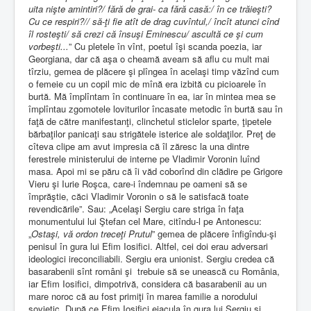
uita nişte amintiri?/ fără de grai- ca fără casă:/ în ce trăieşti?
Cu ce respiri?// să-ţi fie atît de drag cuvîntul,/ încît atunci cînd
îl rosteşti/ să crezi că însuşi Eminescu/ ascultă ce şi cum
vorbeşti...
” Cu pletele în vînt, poetul îşi scanda poezia, iar
Georgiana, dar că aşa o cheamă aveam să aflu cu mult mai
tîrziu, gemea de plăcere şi plîngea în acelaşi timp văzînd cum
o femeie cu un copil mic de mînă era izbită cu picioarele în
burtă. Mă împlîntam în continuare în ea, iar în mintea mea se
împlîntau zgomotele loviturilor încasate metodic în burtă sau în
faţă de către manifestanţi, clinchetul sticlelor sparte, ţipetele
bărbaţilor panicaţi sau strigătele isterice ale soldaţilor. Preţ de
cîteva clipe am avut impresia că îl zăresc la una dintre
ferestrele ministerului de interne pe Vladimir Voronin luînd
masa. Apoi mi se păru că îi văd coborînd din clădire pe Grigore
Vieru şi Iurie Roşca, care-i îndemnau pe oameni să se
împrăştie, căci Vladimir Voronin o să le satisfacă toate
revendicările”. Sau: „Acelaşi Sergiu care striga în faţa
monumentului lui Ştefan cel Mare, citîndu-l pe Antonescu:
„
Ostaşi, vă ordon treceţi Prutul
” gemea de plăcere înfigîndu-şi
penisul în gura lui Efim Iosifici. Altfel, cei doi erau adversari
ideologici ireconciliabili. Sergiu era unionist. Sergiu credea că
basarabenii sînt români şi
trebuie să se unească cu România,
iar Efim Iosifici, dimpotrivă, considera că basarabenii au un
mare noroc că au fost primiţi în marea familie a norodului
sovietic. După ce Efim Iosifici ejacula în gura lui Sergiu şi