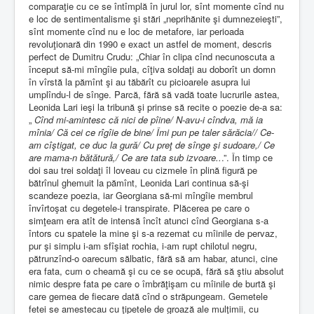
comparaţie cu ce se întîmplă în jurul lor, sînt momente cînd nu
e loc de sentimentalisme şi stări „neprihănite şi dumnezeieşti”,
sînt momente cînd nu e loc de metafore, iar perioada
revoluţionară din 1990 e exact un astfel de moment, descris
perfect de Dumitru Crudu: „Chiar în clipa cînd necunoscuta a
început să-mi mîngîie pula, cîţiva soldaţi au doborît un domn
în vîrstă la pămînt şi au tăbărît cu picioarele asupra lui
umplîndu-l de sînge. Parcă, fără să vadă toate lucrurile astea,
Leonida Lari ieşi la tribună şi prinse să recite o poezie de-a sa:
„
Cînd mi-amintesc că nici de pîine/ N-avu-i cîndva, mă ia
mînia/ Că cei ce rîgîie de bine/ Îmi pun pe taler sărăcia// Ce-
am cîştigat, ce duc la gură/ Cu preţ de sînge şi sudoare,/ Ce
are mama-n bătătură,/ Ce are tata sub izvoare..
.”. În timp ce
doi sau trei soldaţi îl loveau cu cizmele în plină figură pe
bătrînul ghemuit la pămînt, Leonida Lari continua să-şi
scandeze poezia, iar Georgiana să-mi mîngîie membrul
învîrtoşat cu degetele-i transpirate. Plăcerea pe care o
simţeam era atît de intensă încît atunci cînd Georgiana s-a
întors cu spatele la mine şi s-a rezemat cu mîinile de pervaz,
pur şi simplu i-am sfîşiat rochia, i-am rupt chilotul negru,
pătrunzînd-o oarecum sălbatic, fără să am habar, atunci, cine
era fata, cum o cheamă şi cu ce se ocupă, fără să ştiu absolut
nimic despre fata pe care o îmbrăţişam cu mîinile de burtă şi
care gemea de fiecare dată cînd o străpungeam. Gemetele
fetei se amestecau cu ţipetele de groază ale mulţimii, cu