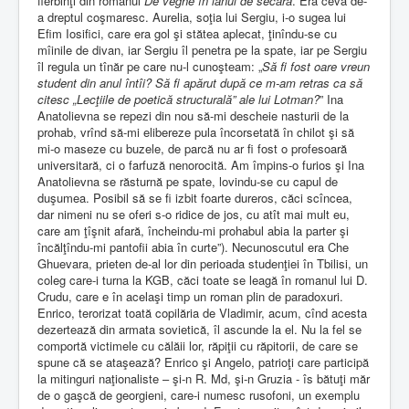
fierbinţi din romanul
De veghe în lanul de secară
. Era ceva de-
a dreptul coşmaresc. Aurelia, soţia lui Sergiu, i-o sugea lui
Efim Iosifici, care era gol şi stătea aplecat, ţinîndu-se cu
mîinile de divan, iar Sergiu îl penetra pe la spate, iar pe Sergiu
îl regula un tînăr pe care nu-l cunoşteam: „
Să fi fost oare vreun
student din anul întîi? Să fi apărut după ce m-am retras ca să
citesc „Lecţiile de poetică structurală” ale lui Lotman?
” Ina
Anatolievna se repezi din nou să-mi descheie nasturii de la
prohab, vrînd să-mi elibereze pula încorsetată în chilot şi să
mi-o maseze cu buzele, de parcă nu ar fi fost o profesoară
universitară, ci o farfuză nenorocită. Am împins-o furios şi Ina
Anatolievna se răsturnă pe spate, lovindu-se cu capul de
duşumea. Posibil să se fi izbit foarte dureros, căci scîncea,
dar nimeni nu se oferi s-o ridice de jos, cu atît mai mult eu,
care am ţîşnit afară, încheindu-mi prohabul abia la parter şi
încălţîndu-mi pantofii abia în curte”). Necunoscutul era Che
Ghuevara, prieten de-al lor din perioada studenţiei în Tbilisi, un
coleg care-i turna la KGB, căci toate se leagă în romanul lui D.
Crudu, care e în acelaşi timp un roman plin de paradoxuri.
Enrico, terorizat toată copilăria de Vladimir, acum, cînd acesta
dezertează din armata sovietică, îl ascunde la el. Nu la fel se
comportă victimele cu călăii lor, răpiţii cu răpitorii, de care se
spune că se ataşează? Enrico şi Angelo, patrioţi care participă
la mitinguri naţionaliste – şi-n R. Md, şi-n Gruzia - îs bătuţi măr
de o gaşcă de georgieni, care-i numesc rusofoni, un exemplu