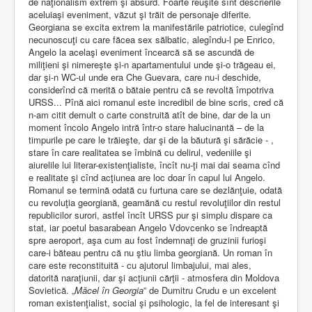
de naţionalism extrem şi absurd. Foarte reuşite sînt descrierile
aceluiaşi eveniment, văzut şi trăit de personaje diferite.
Georgiana se excita extrem la manifestările patriotice, culegînd
necunoscuţi cu care făcea sex sălbatic, alegîndu-l pe Enrico,
Angelo la acelaşi eveniment încearcă să se ascundă de
miliţieni şi nimereşte şi-n apartamentului unde şi-o trăgeau ei,
dar şi-n WC-ul unde era Che Guevara, care nu-i deschide,
considerînd că merită o bătaie pentru că se revoltă împotriva
URSS... Pînă aici romanul este incredibil de bine scris, cred că
n-am citit demult o carte construită atît de bine, dar de la un
moment încolo Angelo intră într-o stare halucinantă – de la
timpurile pe care le trăieşte, dar şi de la băutură şi sărăcie - ,
stare în care realitatea se îmbină cu delirul, vedeniile şi
aiurelile lui literar-existenţialiste, încît nu-ţi mai dai seama cînd
e realitate şi cînd acţiunea are loc doar în capul lui Angelo.
Romanul se termină odată cu furtuna care se dezlănţuie, odată
cu revoluţia georgiană, geamănă cu restul revoluţiilor din restul
republicilor surori, astfel încît URSS pur şi simplu dispare ca
stat, iar poetul basarabean Angelo Vdovcenko se îndreaptă
spre aeroport, aşa cum au fost îndemnaţi de gruzinii furioşi
care-i băteau pentru că nu ştiu limba georgiană. Un roman în
care este reconstituită - cu ajutorul limbajului, mai ales,
datorită naraţiunii, dar şi acţiunii cărţii - atmosfera din Moldova
Sovietică. „
Măcel în Georgia
” de Dumitru Crudu e un excelent
roman existenţialist, social şi psihologic, la fel de interesant şi