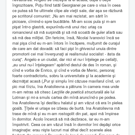
îngrozitoare, Poţu fiind tatăl Georgianei pe care o visa în ceea
ce putea să fie ultimele clipe ale vieţii sale, dar aşa se răzbună
pe scriitorul comunist: „Nu am mai rezistat, am sărit în
picioare, cîrnind-o spre bucătărie. Mi-am scos pula şi m-am
pişat într-o glastră, expunîndu-mă unui risc uriaş ca
romancierul să mă surpindă şi să mă scoată de guler afară sau
să mă dea miliţiei. Din fericire, însă, Nicolai Ivanovici încă se
mai pişa cînd eu m-am întors în încăpere, mulţumit de curajul
de care am dat dovadă: să faci pipi în ghiveciul unuia dintre
promotorii cei mai înverşunaţi ai realismului socialist - ăsta da
curaj”. Angelo e un ciudat, dar nici el nu-i înţelege pe ceilalţi,
„eu unul nu-l înţelegeam” apărînd destul de des în roman, şi
cînd e vorba de Enrico, şi cînd e vorba de Menic, personaj
foarte contradictoriu, sobru la universitate şi la academie şi
dezmăţat acasă („Pur şi simplu îmi căzuse maxilarul cînd, un
pic mai tîrziu, Ina Anatolievna a pătruns în camera mea unde
m-am retras să citesc
Lecţiile de poetică structurală
ale lui
Lotman şi mi-a smuls cartea din mînă aruncînd-o pe podea.
Ina Anatolievna îşi desfăcu halatul şi am văzut că era în pielea
goală. Ţîţele ei uriaşe se izbeau de burtă. Ina Anatolievna mă
trase de mînă şi eu m-am rostogolit din pat, apoi mă împinse
în dormitor. Acolo încercă să mă dezbrace, iar eu m-am
împotrivit. Ceea ce am văzut însă în dormitor îmi depăşi orice
imaginaţie: erau nişte lucruri mai dihai decît scenele alea