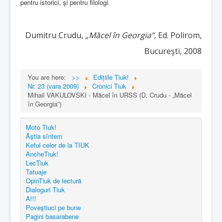
pentru istorici, şi pentru filologi.
Dumitru Crudu,
„Măcel în Georgia”
, Ed. Polirom,
Bucureşti, 2008
You are here:
>>
Edițiile Tiuk!
Nr. 23 (vara 2009)
Cronici Tiuk
Mihail VAKULOVSKI - Măcel în URSS (D. Crudu - „Măcel
în Georgia”)
Moto Tiuk!
Ăştia sîntem
Keful celor de la TIUK
AncheTiuk!
LecTiuk
Tatuaje
OpinTiuk de lectură
Dialoguri Tiuk
A!!!
Poveştiuci pe bune
Pagini basarabene