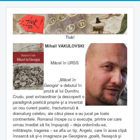
Tiuk!
Mihail VAKULOVSKI
Măcel în URSS
„
Măcel în
Georgia
” e debutul în
proză al lui Dumitru
Crudu, poet extraordinar (a descoperit o
paradigmă poetică proprie şi a inventat
un nou curent poetic, fracturismul) &
dramaturg celebru, ale cărui piese s-au jucat pe toate
continentele. Romanul începe cu o execuţie, printre cei care
urmau imediat să fie împuşcaţi – deja ordonîndu-se,
milităreşte, tragerea – se afla un tip, Angelo, care în acea clipă
încearcă să şi-o imagineze pe Georgiana „goală, fleoaşcă şi