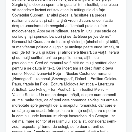
Sergiu îşi slobozea sperma în gura lui Efim Iosifici, unul pleca
să scandeze lozinci antisovietice la mitingurile din faţa
Sovietului Suprem, iar altul pleca la facultate să predea
realismul socialist şi să mai ţină vreun discurs encomiastic
despre umanismul de neegalat al literaturii proletcultiste
moldoveneşti. Apoi se reîntîlneau seara în jurul unei sticle de
coniac şi îşi spuneau bancuri şi se tăvăleau pe jos de rîs”.
Romanul lui Crudu are de toate: şi violenţe (ohohohoh, şi bătăi,
şi manifestări politice cu jigniri şi umilinţe peste orice limită), şi
sex (de tot felul), şi iubire, şi atmosferă literară cu viaţă literară
şi cu mulţi scriitori, unii cu propriile nume, alţii – cu
pseudonime. Cred că romanul va fi citit de mulţi scriitori doar
pentru a se căuta în text. Să încercăm să descifrăm cîteva
nume: Nicolai Ivanovici Poţu – Nicolae Costenco, romanul
„Nordograd” – romanul „Severograd”, Rafael – Emilian Galaicu-
Păun, fratele lui Fidel, Editura Moldova Artistică – Literatura
Artistică, Leo Ivăneţ – Ion Postică, Efim Iosifici Menic –
Valeriu Senic... Un roman despre măşti, despre cum oamenii
au mai multe feţe, ca ofiţerul care comanda soldaţii cu armele
îndreptate spre greviştii de la începutul romanului, dar care e
un căţeluş cu coada între picioare în faţa soţiei, care e portar
la căminul unde locuiau studenţii basarabeni din Georgia. Iar
cel mai mare scriitor al realismului socialist, considerat semi-
zeu, respectat şi temut de colegi, scrie doar strunit de
nevastă-sa. Angelo se trezeşte la el acasă, după o beţie