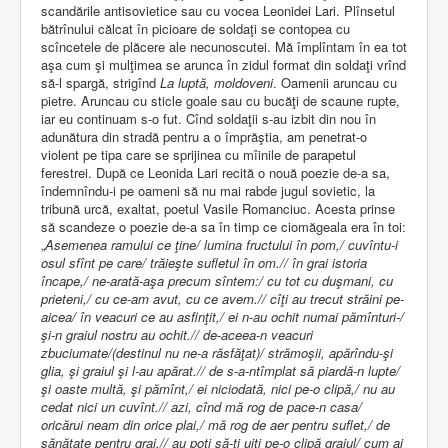
scandările antisovietice sau cu vocea Leonidei Lari. Plînsetul
bătrînului călcat în picioare de soldaţi se contopea cu
scîncetele de plăcere ale necunoscutei. Mă împlîntam în ea tot
aşa cum şi mulţimea se arunca în zidul format din soldaţi vrînd
să-l spargă, strigînd
La luptă, moldoveni
. Oamenii aruncau cu
pietre. Aruncau cu sticle goale sau cu bucăţi de scaune rupte,
iar eu continuam s-o fut. Cînd soldaţii s-au izbit din nou în
adunătura din stradă pentru a o împrăştia, am penetrat-o
violent pe tipa care se sprijinea cu mîinile de parapetul
ferestrei. După ce Leonida Lari recită o nouă poezie de-a sa,
îndemnîndu-i pe oameni să nu mai rabde jugul sovietic, la
tribună urcă, exaltat, poetul Vasile Romanciuc. Acesta prinse
să scandeze o poezie de-a sa în timp ce ciomăgeala era în toi:
„
Asemenea ramului ce ţine/ lumina fructului în pom,/ cuvîntu-i
osul sfînt pe care/ trăieşte sufletul în om.// în grai istoria
încape,/ ne-arată-aşa precum sîntem:/ cu tot cu duşmani, cu
prieteni,/ cu ce-am avut, cu ce avem.// cîţi au trecut străini pe-
aicea/ în veacuri ce au asfinţit,/ ei n-au ochit numai pămînturi-/
şi-n graiul nostru au ochit.// de-aceea-n veacuri
zbuciumate/(destinul nu ne-a răsfăţat)/ strămoşii, apărîndu-şi
glia, şi graiul şi l-au apărat.// de s-a-ntîmplat să piardă-n lupte/
şi oaste multă, şi pămînt,/ ei niciodată, nici pe-o clipă,/ nu au
cedat nici un cuvînt.// azi, cînd mă rog de pace-n casa/
oricărui neam din orice plai,/ mă rog de aer pentru suflet,/ de
sănătate pentru grai.// au poţi să-ţi uiţi pe-o clipă graiul/ cum ai