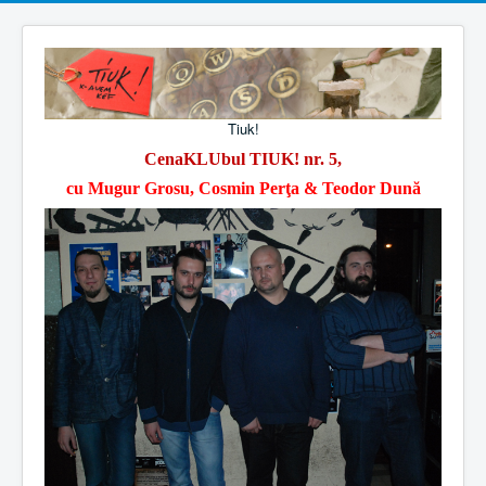
Tiuk!
CenaKLUbul TIUK! nr. 5,
cu Mugur Grosu, Cosmin Perţa & Teodor Dună