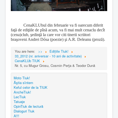
CenaKLUbul din februarie va fi oarecum diferit
faţă de ediţiile de pînă acum, va fi mai mult cenaclu decît
(cena)club, şedinţă la care vor citi tinerii scriitori
braşoveni Andrei
Dósa (poezie) şi A.R. Deleanu (proză).
You are here:
>>
Edițiile Tiuk!
33_2012 (nr. aniversar - 10 ani de activitate)
CenaKLUb TIUK
Nr. 5, cu Mugur Grosu, Cosmin Perţa & Teodor Dună
Moto Tiuk!
Ăştia sîntem
Keful celor de la TIUK
AncheTiuk!
LecTiuk
Tatuaje
OpinTiuk de lectură
Dialoguri Tiuk
A!!!