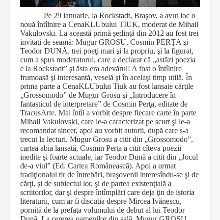
Pe 29 ianuarie, la Rockstadt, Braşov, a avut loc o
nouă întîlnire a CenaKLUbului TIUK, moderat de Mihail
Vakulovski. La această primă şedinţă din 2012 au fost trei
invitaţi de seamă: Mugur GROSU, Cosmin PERŢA şi
Teodor DUNĂ, trei poeţi mari şi la propriu, şi la figurat,
cum a spus moderatorul, care a declarat că „astăzi poezia
e la Rockstadt” şi ăsta era adevărul! A fost o întîlnire
frumoasă şi interesantă, veselă şi în acelaşi timp utilă. În
prima parte a CenaKLUbului Tiuk au fost lansate cărţile
„Grossomodo” de Mugur Grosu şi „Introducere în
fantasticul de interpretare” de Cosmin Perţa, editate de
TracusArte. Mai întîi a vorbit despre fiecare carte în parte
Mihail Vakulovski, care le-a caracterizat pe scurt şi le-a
recomandat sincer, apoi au vorbit autorii, după care s-a
trecut la lecturi. Mugur Grosu a citit din „Grossomodo”,
cartea abia lansată, Cosmin Perţa a citit cîteva poezii
inedite şi foarte actuale, iar Teodor Dună a citit din „Jocul
de-a viul” (Ed. Cartea Românească). Apoi a urmat
tradiţionalul tir de întrebări, braşovenii interesîndu-se şi de
cărţi, şi de subiectul lor, şi de partea existenţială a
scriitorilor, dar şi despre întîmplări care deja ţin de istoria
literaturii, cum ar fi discuţia despre Mircea Ivănescu,
pornită de la prefaţa volumului de debut al lui Teodor
Dună. La cererea oamenilor din sală, Mugur GROSU,