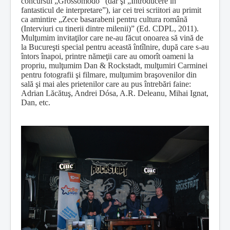
concursul „Grossomodo” (dar şi „Introducere în
fantasticul de interpretare”), iar cei trei scriitori au primit
ca amintire „Zece basarabeni pentru cultura română
(Interviuri cu tinerii dintre milenii)” (Ed. CDPL, 2011).
Mulţumim invitaţilor care ne-au făcut onoarea să vină de
la Bucureşti special pentru această întîlnire, după care s-au
întors înapoi, printre nămeţii care au omorît oameni la
propriu, mulţumim Dan & Rockstadt, mulţumiri Carminei
pentru fotografii şi filmare, mulţumim braşovenilor din
sală şi mai ales prietenilor care au pus întrebări faine:
Adrian Lăcătuş, Andrei
Dósa
, A.R. Deleanu, Mihai Ignat,
Dan, etc.