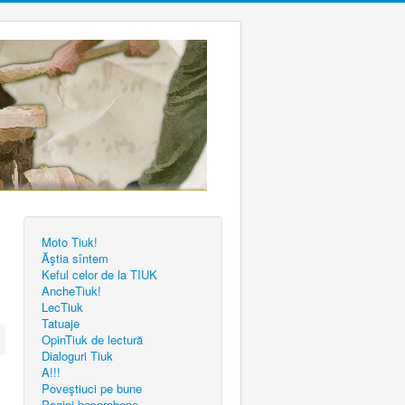
Moto Tiuk!
Ăştia sîntem
Keful celor de la TIUK
AncheTiuk!
LecTiuk
Tatuaje
OpinTiuk de lectură
Dialoguri Tiuk
A!!!
Poveştiuci pe bune
Pagini basarabene