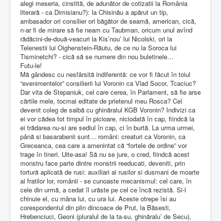
alegi meseria, cinstită, de adunător de cotizatii la România
literară - ca Dimisianu?): la Chisinău a apărut un tip,
ambasador ori consilier ori băgător de seamă, american, cică,
n-ar fi de mirare să fie neam cu Taubman, oricum unul avînd
rădăcini-de-două-veacuri la Kis’nou’ lui Nicolski, ori la
Telenestii lui Oighenstein-Răutu, de ce nu la Soroca lui
Tisminetchi? - cică să se numere din nou buletinele…
Futu-le!
Mă gândesc cu nesfârsită indiferentă: ce vor fi făcut în toiul
“evenimentelor” consilierii lui Voronin ca Vlad Socor, Tcaciuc?
Dar vita de Stepaniuk, cel care cerea, în Parlament, să fie arse
cărtile mele, tocmai editate de prietenul meu Rosca? Cel
devenit coleg de saibă cu ghinăralul KGB Voronin? Indivizi ca
ei vor cădea tot timpul în picioare, niciodată în cap, fiindcă la
ei trădarea nu-si are sediul în cap, ci în burtă. La urma urmei,
până si basarabenii sunt… români: creaturi ca Voronin, ca
Greceanca, cea care a amenintat că “fortele de ordine” vor
trage în tineri. Uite-asa! Să nu se jure, o cred, fiindcă acest
monstru face parte dintre monstrii reeducati, deveniti, prin
tortură aplicată de rusi: auxiliari ai rusilor si dusmani de moarte
ai fratilor lor, românii - se cunoaste mecanismul: cel care, în
cele din urmă, a cedat îl urăste pe cel ce încă rezistă. Si-l
chinuie el, cu mâna lui, cu ura lui. Aceste otrepe îsi au
corespondentul din plin dincoace de Prut, la Băsesti,
Hrebenciuci, Geoni (pluralul de la ta-su, ghinăralu’ de Secu),