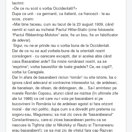
lacrimi:
«De ce nu scot o vorba Occidentalii?»
Dupa ce unii - ca germanii, ca italienii, ca francezii - le-au
scos, zicem:
«Mai bine taceau, cum au tacut de la 23 august 1939, când
nemtii si rusii au incheiat Pactul Hitler-Stalin (cine foloseste:
“Pactul Ribbentrop-Molotov” este, fie un bou, fie un falsificator
de adevar).
Sigur, nu ne-ar prinde rau o vorba buna de la Occidentali.
Dar de ce nu se aud vorbele-bune de la orientalii nostri
consângeni - cu oarecare exceptii, dar si acelea abia când
casa Basarabiei arde? Sa miste românasii nostri, sa se
“esprime”; vorba basestilor de toate gradele? Ce,-es copil?,
vorba lui Caragiale.
Dar în afara de basarabeni niciun “român” nu stie istorie, ba o
ignora când adevarul ei contravine intereselor lui, de ardelean,
de banatean, de oltean, de dobrogean, de… Sa-l amintesc pe
marele Român Coposu, atunci când se rostise (în ultimele zile
ale lui 1989) ca cel care nu-i voia pe basarabeni si pe
bucovineni în România lui de ardelean egoist si fara orizont
moral - dar nici politic, dupa cum s-a dovedit prin pretenia cu
sogoru-sau, Magureanu; sa mai zic ceva de “basarabeanul”
Constantinescu, care-si zicea basarabean pentru ca se
nascuse la Tighina (dar si Nikolsky si Rautu si Tismaneanu
erau basarabeni!); ce sa mai zic de vitelul fara cap Razvan