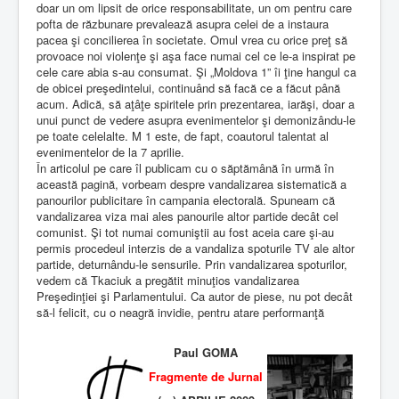
doar un om lipsit de orice responsabilitate, un om pentru care
pofta de răzbunare prevalează asupra celei de a instaura
pacea şi concilierea în societate. Omul vrea cu orice preţ să
provoace noi violenţe şi aşa face numai cel ce le-a inspirat pe
cele care abia s-au consumat. Şi „Moldova 1” îi ţine hangul ca
de obicei preşedintelui, continuând să facă ce a făcut până
acum. Adică, să aţâţe spiritele prin prezentarea, iarăşi, doar a
unui punct de vedere asupra evenimentelor şi demonizându-le
pe toate celelalte. M 1 este, de fapt, coautorul talentat al
evenimentelor de la 7 aprilie.
În articolul pe care îl publicam cu o săptămână în urmă în
această pagină, vorbeam despre vandalizarea sistematică a
panourilor publicitare în campania electorală. Spuneam că
vandalizarea viza mai ales panourile altor partide decât cel
comunist. Şi tot numai comuniştii au fost aceia care şi-au
permis procedeul interzis de a vandaliza spoturile TV ale altor
partide, deturnându-le sensurile. Prin vandalizarea spoturilor,
vedem că Tkaciuk a pregătit minuţios vandalizarea
Preşedinţiei şi Parlamentului. Ca autor de piese, nu pot decât
să-l felicit, cu o neagră invidie, pentru atare performanţă
Paul GOMA
Fragmente de Jurnal