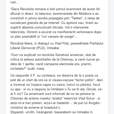
rusi…
“Daca Revolutia romana a fost primul eveniment de acest fel
difuzat in direct, la televizor, evenimentele din Moldova s-au
constituit in prima revolta propagata prin "Twitter", o retea de
socializare gratuita de pe internet. Cu ajutorul sau, tinerii au
suplinit absenta comunicarii oficiale. Intr-o interventie
televizata, Voronin a acuzat ca manifestantii actioneaza dupa
un plan prestabilit si "vor varsare de sange"…
România libera, in dialogul cu Vlad Filat, presedintele Partidului
Liberal Democrat (PLD), întreaba:
“Cum va explicati ca rezolutia Senatului american, atat de
critica la adresa autoritatilor de la Chisinau, a venit numai pe
data de 1 aprilie, cand campania electorala era, practic,
incheiata?” (subl. mea).
Ce raspunde V.F. nu conteaza, se observa de la o posta ca
pret de un sfert de ora se si visase-vazuse “factor politic”, deci
a încercat sa împace capra cu varza, turcul cu pistolul, focul
cu apa - si nu a raspuns la întrebare («Tu sa fii ala, Gicule, ce-
ai fi zis? Ca americanii sunt informati de ce se petrece la
Chisinau de antena marelui “analist” telaviviot Vlad Socor - si
asta mi-a fost prieten, arza-l-ar tradarile! -, de puii lui Avigdor -
ministrul de externe al Israelului»).
Disperati, umiliti, însângerati, basarabenii se întreaba în