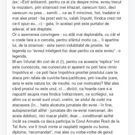
(ex: «Esti antisemit, pentru ca ai zis despre mine, evreu trecut
la mozaism, prin stramosii mei khazari, oarecum türci, deci
oarecum nu prea… semiti… ca as fi mincinos, hot, tradator si
mai ales prost - ba prost esti tu, valah împutit, fiindca crezi tot
ce-ti spun eu…») - gata, în acelasi pret este purtator de
adevar, el are dreptate.
Or o asemenea convingere - cu atât mai deplorabila, cu cât el
o crede fara a o cerceta, pentru sfântul motiv ca… îi apartine
lui, de la stramosi - este semn indubitabil de prostie. Iar
legenda cu “evreul inteligent-foc doar pentru ca este evreu” - o
legenda.
M-am înfuriat din zori de zi (!), pentru ca aceasta “replica” îmi
este cunoscuta, ras-cunoscuta si aparent nu poti face nimic
împotriva ei - ce poti face împotriva prostiei prostului care te
ataca prin rafale de cuvinte-fara-justificare, prin insulte (care,
asta le este natura lor, de insulte, nu cer motivatie)? Mai ales
când prostul nu este unul, ci… divizii, ca hoarda care s-a
napustit asupra mea fiindca îndraznisem, ce scrilegiu!, sa
afirm ca si evreii sunt cruzi, cretini, iar stolul de corbi ma
atacasera (în… haita alcatuita jumatate din evrei - în fine,
autoprezentati altfel - jumatate din ne-evrei mercenari, din
aceia dobitoci, nici macar platiti, doar… conditionati astfel
încât sa creada ca daca participa la Corul Armatei Rosii de la
Tel Aviv, vor fi tinuti minte si rasplatiti regeste cu burse,
diplome, “recomandari”, mai ales cu vorbe-vorbe de genul: