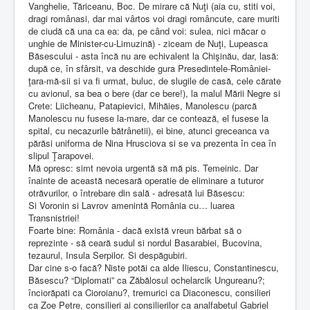
Vanghelie, Tăriceanu, Boc. De mirare că Nuţi (aia cu, stiti voi,
dragi românasi, dar mai vârtos voi dragi româncute, care muriti
de ciudă că una ca ea: da, pe când voi: sulea, nici măcar o
unghie de Minister-cu-Limuzină) - ziceam de Nuţi, Lupeasca
Băsescului - asta încă nu are echivalent la Chişinău, dar, lasă:
după ce, în sfârsit, va deschide gura Presedintele-României-
ţara-mă-sii si va fi urmat, buluc, de slugile de casă, cele cărate
cu avionul, sa bea o bere (dar ce bere!), la malul Mării Negre si
Crete: Liicheanu, Patapievici, Mihăies, Manolescu (parcă
Manolescu nu fusese la-mare, dar ce contează, el fusese la
spital, cu necazurile bătrânetii), ei bine, atunci greceanca va
părăsi uniforma de Nina Hrusciova si se va prezenta în cea în
slipul Ţarapovei.
Mă opresc: simt nevoia urgentă să mă pis. Temeinic. Dar
înainte de această necesară operatie de eliminare a tuturor
otrăvurilor, o întrebare din sală - adresată lui Băsescu:
Si Voronin si Lavrov amenintă România cu… luarea
Transnistriei!
Foarte bine: România - dacă există vreun bărbat să o
reprezinte - să ceară sudul si nordul Basarabiei, Bucovina,
tezaurul, Insula Serpilor. Si despăgubiri.
Dar cine s-o facă? Niste potăi ca alde Iliescu, Constantinescu,
Băsescu? “Diplomati” ca Zăbălosul ochelarcik Ungureanu?;
înciorăpati ca Cioroianu?, tremurici ca Diaconescu, consilieri
ca Zoe Petre, consilieri ai consilierilor ca analfabetul Gabriel