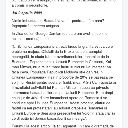
a comis o securifonie.
Joi 9 aprilie 2009
Nimic imbucurator. Basarabia va fi - pentru a câta oara? -
îngropata în tacerea ucigasa.
In Ziua de ieri George Damian (cu care am avut un conflict -
aplanat, cred eu) scrie:
“(…)Uniunea Europeana s-a trezit brusc la granita estica cu o
problema majora. Oficialii de la Bruxelles sunt complet
nepregatiti, in ciuda tuturor avertismentelor transmise de la
Bucuresti. Reprezentantul Uniunii Europene la Chisinau, Kal
man Mizsei, nu a reusit mare lucru si nici nu l-a interesat sa
faca ceva. Populatia Republicii Moldova stie ca vrea in
Uniunea Europeana - insa in proportie de 20% se bazeaza pe
sprijinul Rusiei pentru aderare! (subl. mea, P.G.) Cam acesta ar
fi rezultatul activitatii lui Kalman Mizsei in ceea ce priveste
informarea basarabenilor asupra Uniunii Europene. Este drept
ca in jur de 40% dintre basarabeni spera ca Romania ii va
conduce spre Uniunea Europeana. Acest procent, alaturi de
faptul ca ieri protestatarii au arborat drapelele Romaniei si
Uniunii Europene deasupra presedintiei lui Voronin arata clar in
ce directie isi doresc basarabenii sa mearga”.
Forumul la acest articol: lălăit, agramat, în care o gramada de