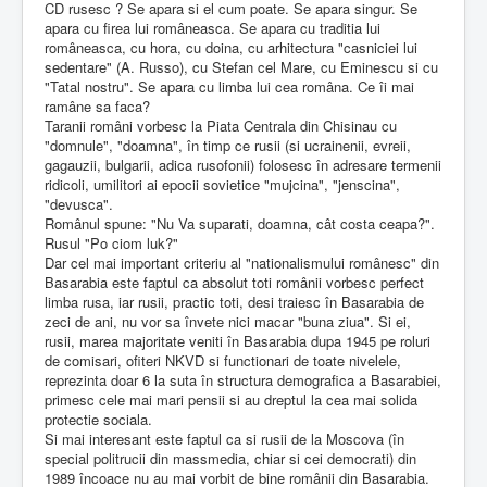
CD rusesc ? Se apara si el cum poate. Se apara singur. Se
apara cu firea lui româneasca. Se apara cu traditia lui
româneasca, cu hora, cu doina, cu arhitectura "casniciei lui
sedentare" (A. Russo), cu Stefan cel Mare, cu Eminescu si cu
"Tatal nostru". Se apara cu limba lui cea româna. Ce îi mai
ramâne sa faca?
Taranii români vorbesc la Piata Centrala din Chisinau cu
"domnule", "doamna", în timp ce rusii (si ucrainenii, evreii,
gagauzii, bulgarii, adica rusofonii) folosesc în adresare termenii
ridicoli, umilitori ai epocii sovietice "mujcina", "jenscina",
"devusca".
Românul spune: "Nu Va suparati, doamna, cât costa ceapa?".
Rusul "Po ciom luk?"
Dar cel mai important criteriu al "nationalismului românesc" din
Basarabia este faptul ca absolut toti românii vorbesc perfect
limba rusa, iar rusii, practic toti, desi traiesc în Basarabia de
zeci de ani, nu vor sa învete nici macar "buna ziua". Si ei,
rusii, marea majoritate veniti în Basarabia dupa 1945 pe roluri
de comisari, ofiteri NKVD si functionari de toate nivelele,
reprezinta doar 6 la suta în structura demografica a Basarabiei,
primesc cele mai mari pensii si au dreptul la cea mai solida
protectie sociala.
Si mai interesant este faptul ca si rusii de la Moscova (în
special politrucii din massmedia, chiar si cei democrati) din
1989 încoace nu au mai vorbit de bine românii din Basarabia.