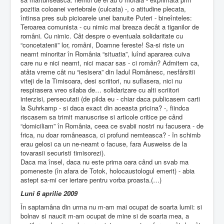
pozitia coloanei vertebrale (culcata) -, o atitudine plecata,
întinsa pres sub picioarele unei banuite Puteri - bineînteles:
Teroarea comunista - cu nimic mai breaza decât a tiganilor de
români. Cu nimic. Cât despre o eventuala solidaritate cu
“concetatenii” lor, români, Doamne fereste! Sa-si riste un
neamt minoritar în România “situatia”, luînd apararea cuiva
care nu e nici neamt, nici macar sas - ci român? Admitem ca,
atâta vreme cât nu “iesisera” din Iadul Românesc, nesfârsitii
viteji de la Timisoara, desi scriitori, nu suflasera, nici nu
respirasera vreo silaba de… solidarizare cu alti scriitori
interzisi, persecutati (de pilda eu - chiar daca publicasem carti
la Suhrkamp - si daca exact din aceasta pricina? -, fiindca
riscasem sa trimit manuscrise si articole critice pe când
“domiciliam” în România, ceea ce svabii nostri nu facusera - de
frica, nu doar româneasca, ci profund nemteasca? - în schimb
erau gelosi ca un ne-neamt o facuse, fara Ausweiss de la
tovarasii securisti timisorezi).
Daca ma însel, daca nu este prima oara când un svab ma
pomeneste (în afara de Totok, holocaustologul emerit) - abia
astept sa-mi cer iertare pentru vorba proasta.(…)
Luni 6 aprilie 2009
În saptamâna din urma nu m-am mai ocupat de soarta lumii: si
bolnav si naucit m-am ocupat de mine si de soarta mea, a