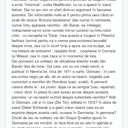
a scris “întomnai”, vorba NeaNicului, cu ce a aparut în ziarul
helvet. Dar nu am nici un sfert dintr-un argument în favoarea
autorelui. Din informatiile mele ar fi pentru prima oara când un
svab din eroica “Actiune banateana” (dar numai în nemteste,
numai întru apararea nemtilor - din Banat, se întelege)
îndrazneste sa-mi scrie numele într-un context nu-întru-totul-
critic - cu exceptia lui Totok, însa acesta a încaput în Pitestiul
berlinez tocmai pentru ca o vreme prea-scrisese-favorabil
despre mine, asa ca în scurt timp a ajuns sa ma scuipe, sa
ma trateze de antisemit - rasplata fiind… cooptarea în Comisia
lui Wiesel, cea în care zace si în momentul de fata.
Dar pornisem sa vorbesc de atitudinea bravilor svabi (din
Banat) fata de mine. Cel care, vor nu vor vitejii nemti, a
publicat în Nemtìa lor, înca din 1971 o carte, Ostinato - în care
era scrisa negru pe alb, de un autor ne-neamt, tragedia sub
comunisti a nemtilor din România (sasi, svabi). A pomenit
careva dintre ei - sa zicem: dupa ce au emigrat (sau: repatriat)
- vreun rând, în presa la care aveau acces despre aceasta
premiera: un ne-neamt scriind despre suferintele nemtilor? Atât
în Ostinato, cât si în Usa (Die Tür), editata în 1972? În afara de
sasul Dieter Schlesak s-a gasit vreun neamt care sa se
exprime despre aceste carti, scoase în Germania, în germana?
Oricât de rau ne vorbesc cei din Grupul Şvabilor ajunsi în
Germania pe noi românii, ar face bine sa se uite în oglinda si
sa marturiseasca: nemtii de ei au o morala - exprimata prin