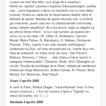
«Lasa-l sa intre fara bilet, ca e sluga de-a noastra»);
Astfel am “pierdut” procesul împotriva holocaustologilor: justitia
cea… justa baseasca a decis ca înjuratorii mei nu erau deloc
vinovati, fiindca ei, saracutii îsi exercitasera dreptul sfânt al
libertatii de opinie: libertate de opinie refuzata mie, în schimb
goi mercenari, putori care nici nu citisera textele incriminate,
aveau “dreptul republican” de a ma acuza, arata cu degetul ca
pe ultimul dintre infami - ia sa-i mai numesc pe acestia din
urma, sa nu fie uitati: I.B. Lefter, G. Andreescu, Carmen
Musat, Marta Petreu, N. Manolescu, H. Gârbea, Cistelecan,
Pecican, Trifon, Laszlo (i-am uitat numele “politologului”
colaborator la Ziua, cel care recunoscuse ca, înainte de a ma
trata de antisemit, nu citise nimic de mine - Dan Pavel?),
Buduca, Simonca, I. Vianu… - desi Vianu a trecut recent în
categoria “intelectualilor”: Oisteanu, Shafir, M.D. Gheorghiu (si
cei din “Scoala de sociologie de la Paris”, dirijata de nesfârsitul
intelectual Serge Moscovici), Andrei Cornea, Al. Florian, Boris
Marian, Ed. Reichman, Alain Paruit…
Vineri 3 aprilie 2009
A venit la Paris, Rodica Dragan, “transcriitoarea” mea. În fine,
ne-am cunoscut (…) Azi voi încerca o lipire a “Capului” cu
restul Scrìsurilor, vol. I. (…)
Sâmbata 4 aprilie 2009