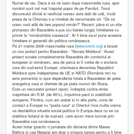
Numai de rau. Daca e sa ne luam dupa massmedia rusa, apoi
românii sunt cel mai înapoiat popor de pe Pamânt. Tonul
discursului oficial si neoficial rusesc este atât de urât, încât
presa de la Chisinau s-a întrebat de nenumarate ori: "De ce
urasc rusii atât de tare poporul român?" Recent, pâna si un site
prorusesc din Basarabia a pus (cu bataie lunga) întrebarea cu
privire la "românofobia ruseasca". Ar fi bine sa-si puna aceasta
întrebare si generalii din politica româneasca.
Pe 21 martie 2006 massmedia rusa (
www.kreml.org
) a lansat
un nou proiect pentru Basarabia - "Novaia Moldova". Acest
proiect scoate completamente Basarabia din contextul ei
european si românesc, asa de parca ar fi vorba de o enclava
rusa din sud-estul Europei, orienteaza devenirea Republicii
Moldova spre îndepartarea de UE si NATO (România nici nu
este pomenita) si spre dependenta totala a Basarabiei de piata
energetica rusa si ofertele de pe piata muncii din Rusia.
Este un necrutator proiect rasist, îndreptat contra etniei
majoritare din R.M. (de 80%), împotriva pacii si stabilitatii
europene. Fiindca, cum am aratat si în alta parte, zona de
contact a Europei cu "pusta rusa" si Orientul înca multa vreme
va destabiliza situatia social-politica în Europa daca nu se va
stabiliza hotarul ei de sud-est, care acum trece tocmai prin
Basarabia cea româneasca.
Acest hotar (practic o jumatate din distanta dintre Marea
Baltica si cea Neagra) are doar o singura sansa pentru a fi bine