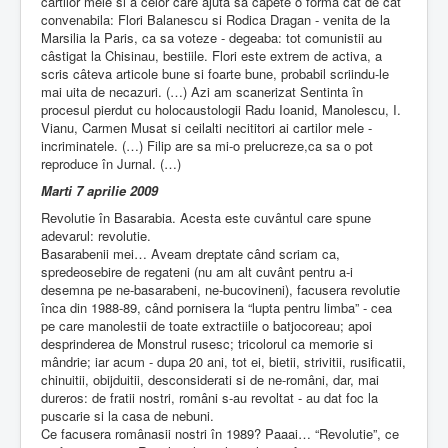
cartilor mele si a celor care ajuta sa capete o forma cât de cât
convenabila: Flori Balanescu si Rodica Dragan - venita de la
Marsilia la Paris, ca sa voteze - degeaba: tot comunistii au
câstigat la Chisinau, bestiile. Flori este extrem de activa, a
scris câteva articole bune si foarte bune, probabil scriindu-le
mai uita de necazuri. (…) Azi am scanerizat Sentinta în
procesul pierdut cu holocaustologii Radu Ioanid, Manolescu, I.
Vianu, Carmen Musat si ceilalti necititori ai cartilor mele -
incriminatele. (…) Filip are sa mi-o prelucreze,ca sa o pot
reproduce în Jurnal. (…)
Marti 7 aprilie 2009
Revolutie în Basarabia. Acesta este cuvântul care spune
adevarul: revolutie.
Basarabenii mei… Aveam dreptate când scriam ca,
spredeosebire de regateni (nu am alt cuvânt pentru a-i
desemna pe ne-basarabeni, ne-bucovineni), facusera revolutie
înca din 1988-89, când pornisera la “lupta pentru limba” - cea
pe care manolestii de toate extractiile o batjocoreau; apoi
desprinderea de Monstrul rusesc; tricolorul ca memorie si
mândrie; iar acum - dupa 20 ani, tot ei, bietii, strivitii, rusificatii,
chinuitii, obijduitii, desconsiderati si de ne-români, dar, mai
dureros: de fratii nostri, români s-au revoltat - au dat foc la
puscarie si la casa de nebuni.
Ce facusera românasii nostri în 1989? Paaai… “Revolutie”, ce