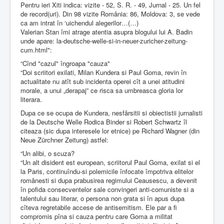
Pentru ieri Xiti indica: vizite - 52, S. R. - 49, Jurnal - 25. Un fel
de record(uri). Din 98 vizite România: 86, Moldova: 3, se vede
ca am intrat în ‘uichendul alegerilor…(…)
Valerian Stan îmi atrage atentia asupra blogului lui A. Badin
unde apare: la-deutsche-welle-si-in-neuer-zuricher-zeitung-
cum.html":
“Cînd "cazul" îngroapa "cauza"
“Doi scriitori exilati, Milan Kundera si Paul Goma, revin în
actualitate nu atît sub incidenta operei cît a unei atitudini
morale, a unui „derapaj” ce risca sa umbreasca gloria lor
literara.
Dupa ce se ocupa de Kundera, nesfârsitii si obiectistii jurnalisti
de la Deutsche Welle Rodica Binder si Robert Schwartz îl
citeaza (sic dupa interesele lor etnice) pe Richard Wagner (din
Neue Zürchner Zeitung) astfel:
“Un alibi, o scuza?
“Un alt disident est european, scriitorul Paul Goma, exilat si el
la Paris, continuîndu-si polemicile înfocate împotriva elitelor
românesti si dupa prabusirea regimului Ceausescu, a devenit
în pofida consecventelor sale convingeri anti-comuniste si a
talentului sau literar, o persona non grata si în apus dupa
cîteva regretabile accese de antisemitism. Ele par a fi
compromis pîna si cauza pentru care Goma a militat