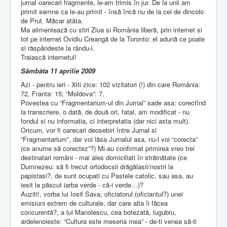
jurnal oarecari fragmente, le-am trimis în jur. De la unii am
primit semne ca le-au primit - însă încă nu de la cei de dincolo
de Prut. Măcar atâta.
Ma alimentează cu stiri Ziua si România liberă, prin internet si
tot pe internet Ovidiu Creangă de la Toronto: el adună ce poate
si răspândeste la rându-i.
Traiască internetul!
Sâmbăta 11 aprilie 2009
Azi - pentru ieri - Xiti zice: 102 vizitatori (!) din care România:
72, Franta: 15; “Moldova”: 7.
Povestea cu “Fragmentarium-ul din Jurnal” sade asa: corectînd
la transcriere, o dată, de două ori, fatal, am modificat - nu
fondul si nu informatia, ci interpretatia (dar nici asta mult).
Oricum, vor fi oarecari deosebiri între Jurnal si
“Fragmentarium”, dar voi lăsa Jurnalul asa, nu-l voi “corecta”
(ce anume să corectez”?) Mi-au confirmat primirea vreo trei
destinatari români - mai ales domiciliati în străinătate (ce
Dumnezeu: să fi trecut ortodocsii drăgălasii/nostri la
papistasi?, de sunt ocupati cu Pastele catolic, sau asa, au
iesit la păscut iarba verde - că-i verde…)?
Auziti!, vorba lui Iosif Sava, oficiatorul (oficiantul?) unei
emisiuni extrem de culturale, dar care alta îi făcea
concurentă?, a lui Manolescu, cea botezată, lugubru,
ardelenoieste: “Cultura este meseria mea” - de-ti venea să-ti