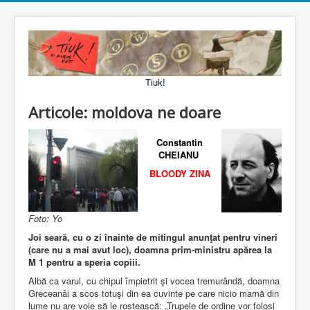
Tiuk!
Articole: moldova ne doare
Constantin
CHEIANU
BLOODY ZINA
Foto: Yo
Joi seară, cu o zi înainte de mitingul anunţat pentru vineri
(care nu a mai avut loc), doamna prim-ministru apărea la
M 1 pentru a speria copiii.
Albă ca varul, cu chipul împietrit şi vocea tremurândă, doamna
Greceanâi a scos totuşi din ea cuvinte pe care nicio mamă din
lume nu are voie să le rostească: „Trupele de ordine vor folosi