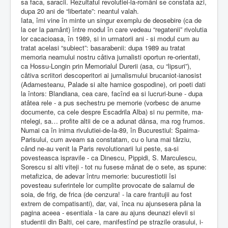
sa faca, saracii. Rezultatul revolutiei-la-români se constata azi,
dupa 20 ani de “libertate”: neantul valah.
Iata, îmi vine în minte un singur exemplu de deosebire (ca de
la cer la pamânt) între modul în care vedeau “regatenii” rivolutia
lor cacacioasa, în 1989, si in urmatorii ani - si modul cum au
tratat acelasi “subiect”: basarabenii: dupa 1989 au tratat
memoria neamului nostru câtiva jurnalisti oportun re-orientati,
ca Hossu-Longin prin Memorialul Durerii (asa, cu “lipsuri”),
câtiva scriitori descoperitori ai jurnalismului brucaniot-ianosist
(Adamesteanu, Palade si alte harnice gospodine), ori poeti dati
la întors: Blandiana, cea care, facînd ea si lucruri-bune - dupa
atâtea rele - a pus sechestru pe memorie (vorbesc de anume
documente, ca cele despre Escadrila Alba) si nu permite, ma-
ntelegi, sa… profite altii de ce a adunat dânsa, ma rog frumos.
Numai ca în inima rivulutiei-de-la-89, în Bucurestiul: Spaima-
Parisului, cum aveam sa constatam, cu o luna mai târziu,
când ne-au venit la Paris revolutionarii lui peste, sa-si
povesteasca ispravile - ca Dinescu, Pippidi, S. Marculescu,
Sorescu si alti viteji - tot nu fusese mânat de o sete, as spune:
metafizica, de adevar întru memorie: bucurestiotii îsi
povesteau suferintele lor cumplite provocate de salamul de
soia, de frig, de frica (de cenzura! - la care frantujii au fost
extrem de compatisanti), dar, vai, înca nu ajunsesera pâna la
pagina aceea - esentiala - la care au ajuns deunazi elevii si
studentii din Balti, cei care, manifestînd pe strazile orasului, i-