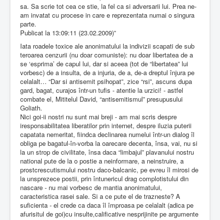
sa. Sa scrie tot cea ce stie, la fel ca si adversarii lui. Prea ne-
am invatat cu procese in care e reprezentata numai o singura
parte.
Publicat la 13:09:11 (23.02.2009)”
Iata roadele toxice ale anonimatului la indivizii scapati de sub
teroarea cenzurii (nu doar comuniste): nu doar libertatea de a
se ‘esprima’ de capul lui, dar si aceea (tot de “libertatea” lui
vorbesc) de a insulta, de a injuria, de a, de-a dreptul înjura pe
celalalt… “Dar si antisemit psihopat”, zice “rsi”, ascuns dupa
gard, bagat, curajos într-un tufis - atentie la urzici! - astfel
combate el, Mititelul David, “antisemitismul” presupusului
Goliath.
Nici goi-ii nostri nu sunt mai breji - am mai scris despre
iresponsabilitatea liberatilor prin internet, despre iluzia puterii
capatata nemeritat, fiindca declinarea numelui într-un dialog îl
obliga pe bagatul-în-vorba la oarecare decenta, însa, vai, nu si
la un strop de civilitate, însa daca “limbajul” plavanului nostru
national pute de la o postie a neinformare, a neinstruire, a
prostcrescutismului nostru daco-balcanic, pe evreu îl mirosi de
la unsprezece postii, prin întunericul drag complotistului din
nascare - nu mai vorbesc de mantia anonimatului,
caracteristica rasei sale. Si a ce pute el de trazneste? A
suficienta - el crede ca daca îl împroasa pe celalalt (adica pe
afurisitul de goi)cu insulte,calificative nesprijinite pe argumente