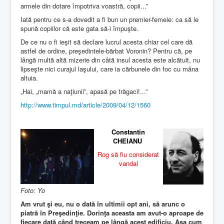
armele din dotare împotriva voastră, copii...”
Iată pentru ce s-a dovedit a fi bun un premier-femeie: ca să le
spună copiilor că este gata să-i împuşte.
De ce nu o fi ieşit să declare lucrul acesta chiar cel care dă
astfel de ordine, preşedintele-bărbat Voronin? Pentru că, pe
lângă multă altă mizerie din câtă insul acesta este alcătuit, nu
lipseşte nici curajul laşului, care ia cărbunele din foc cu mâna
altuia.
„Hai, „mamă a naţiunii”, apasă pe trăgaci!...”
http://www.timpul.md/article/2009/04/12/1560
Constantin
CHEIANU
Rog să fiu considerat
vandal
Foto: Yo
Am vrut şi eu, nu o dată în ultimii opt ani, să arunc o
piatră în Preşedinţie. Dorinţa aceasta am avut-o aproape de
fiecare dată când treceam pe lângă acest edificiu. Aşa cum