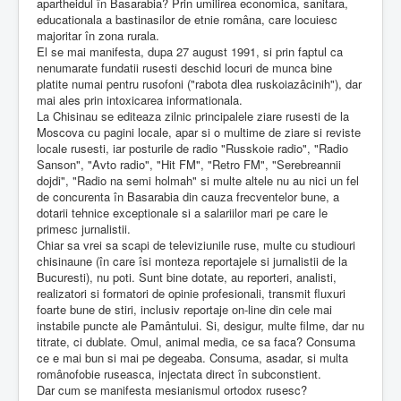
apartheidul în Basarabia? Prin umilirea economica, sanitara,
educationala a bastinasilor de etnie româna, care locuiesc
majoritar în zona rurala.
El se mai manifesta, dupa 27 august 1991, si prin faptul ca
nenumarate fundatii rusesti deschid locuri de munca bine
platite numai pentru rusofoni ("rabota dlea ruskoiazâcinih"), dar
mai ales prin intoxicarea informationala.
La Chisinau se editeaza zilnic principalele ziare rusesti de la
Moscova cu pagini locale, apar si o multime de ziare si reviste
locale rusesti, iar posturile de radio "Russkoie radio", "Radio
Sanson", "Avto radio", "Hit FM", "Retro FM", "Serebreannii
dojdi", "Radio na semi holmah" si multe altele nu au nici un fel
de concurenta în Basarabia din cauza frecventelor bune, a
dotarii tehnice exceptionale si a salariilor mari pe care le
primesc jurnalistii.
Chiar sa vrei sa scapi de televiziunile ruse, multe cu studiouri
chisinaune (în care îsi monteza reportajele si jurnalistii de la
Bucuresti), nu poti. Sunt bine dotate, au reporteri, analisti,
realizatori si formatori de opinie profesionali, transmit fluxuri
foarte bune de stiri, inclusiv reportaje on-line din cele mai
instabile puncte ale Pamântului. Si, desigur, multe filme, dar nu
titrate, ci dublate. Omul, animal media, ce sa faca? Consuma
ce e mai bun si mai pe degeaba. Consuma, asadar, si multa
românofobie ruseasca, injectata direct în subconstient.
Dar cum se manifesta mesianismul ortodox rusesc?