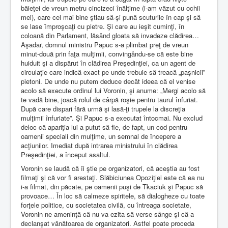
băieţei de vreun metru cincizeci înălţime (i-am văzut cu ochii
mei), care cel mai bine ştiau să-şi pună scuturile în cap şi să
se lase împroşcaţi cu pietre. Şi care au ieşit cuminţi, în
coloană din Parlament, lăsând gloata să invadeze clădirea…
Aşadar, domnul ministru Papuc s-a plimbat preţ de vreun
minut-două prin faţa mulţimii, convingându-se că este bine
huiduit şi a dispărut în clădirea Preşedinţiei, ca un agent de
circulaţie care indică exact pe unde trebuie să treacă „paşnicii”
pietoni. De unde nu putem deduce decât ideea că el venise
acolo să execute ordinul lui Voronin, şi anume: „Mergi acolo să
te vadă bine, joacă rolul de cârpă roşie pentru taurul înfuriat.
După care dispari fără urmă şi lasă-ţi trupele la discreţia
mulţimii înfuriate”. Şi Papuc s-a executat întocmai. Nu exclud
deloc că apariţia lui a putut să fie, de fapt, un cod pentru
oamenii speciali din mulţime, un semnal de începere a
acţiunilor. Imediat după intrarea ministrului în clădirea
Preşedinţiei, a început asaltul.
Voronin se laudă că îi ştie pe organizatori, că aceştia au fost
filmaţi şi că vor fi arestaţi. Slăbiciunea Opoziţiei este că ea nu
i-a filmat, din păcate, pe oamenii puşi de Tkaciuk şi Papuc să
provoace… În loc să calmeze spiritele, să dialogheze cu toate
forţele politice, cu societatea civilă, cu întreaga societate,
Voronin ne ameninţă că nu va ezita să verse sânge şi că a
declanşat vânătoarea de organizatori. Astfel poate proceda