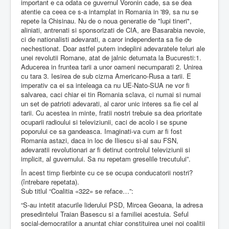
important e ca odata ce guvernul Voronin cade, sa se dea
atentie ca ceea ce s-a intamplat in Romania in '89, sa nu se
repete la Chisinau. Nu de o noua generatie de "lupi tineri",
aliniati, antrenati si sponsorizati de CIA, are Basarabia nevoie,
ci de nationalisti adevarati, a caror independenta sa fie de
nechestionat. Doar astfel putem indeplini adevaratele teluri ale
unei revolutii Romane, atat de jalnic deturnata la Bucuresti:1.
Aducerea in fruntea tarii a unor oameni necumparati 2. Unirea
cu tara 3. Iesirea de sub cizma Americano-Rusa a tarii. E
imperativ ca ei sa inteleaga ca nu UE-Nato-SUA ne vor fi
salvarea, caci chiar ei tin Romania sclava, ci numai si numai
un set de patrioti adevarati, al caror unic interes sa fie cel al
tarii. Cu acestea in minte, fratii nostri trebuie sa dea prioritate
ocuparii radioului si televiziunii, caci de acolo i se spune
poporului ce sa gandeasca. Imaginati-va cum ar fi fost
Romania astazi, daca in loc de Iliescu si-al sau FSN,
adevaratii revolutionari ar fi detinut controlul televiziunii si
implicit, al guvernului. Sa nu repetam greselile trecutului”.
În acest timp fierbinte cu ce se ocupa conducatorii nostri?
(întrebare repetata).
Sub titlul “Coalitia «322» se reface…”:
“S-au intetit atacurile liderului PSD, Mircea Geoana, la adresa
presedintelui Traian Basescu si a familiei acestuia. Seful
social-democratilor a anuntat chiar constituirea unei noi coalitii