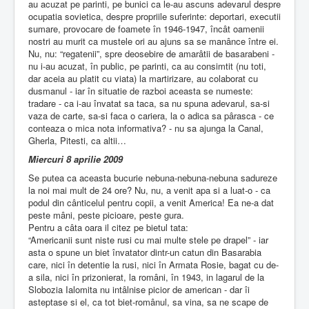
au acuzat pe parinti, pe bunici ca le-au ascuns adevarul despre
ocupatia sovietica, despre propriile suferinte: deportari, executii
sumare, provocare de foamete în 1946-1947, încât oamenii
nostri au murit ca mustele ori au ajuns sa se manânce între ei.
Nu, nu: “regatenii”, spre deosebire de amarâtii de basarabeni -
nu i-au acuzat, în public, pe parinti, ca au consimtit (nu toti,
dar aceia au platit cu viata) la martirizare, au colaborat cu
dusmanul - iar în situatie de razboi aceasta se numeste:
tradare - ca i-au învatat sa taca, sa nu spuna adevarul, sa-si
vaza de carte, sa-si faca o cariera, la o adica sa pârasca - ce
conteaza o mica nota informativa? - nu sa ajunga la Canal,
Gherla, Pitesti, ca altii…
Miercuri 8 aprilie 2009
Se putea ca aceasta bucurie nebuna-nebuna-nebuna sadureze
la noi mai mult de 24 ore? Nu, nu, a venit apa si a luat-o - ca
podul din cânticelul pentru copii, a venit America! Ea ne-a dat
peste mâni, peste picioare, peste gura.
Pentru a câta oara il citez pe bietul tata:
“Americanii sunt niste rusi cu mai multe stele pe drapel” - iar
asta o spune un biet învatator dintr-un catun din Basarabia
care, nici în detentie la rusi, nici în Armata Rosie, bagat cu de-
a sila, nici în prizonierat, la români, în 1943, in lagarul de la
Slobozia Ialomita nu intâlnise picior de american - dar îi
asteptase si el, ca tot biet-românul, sa vina, sa ne scape de