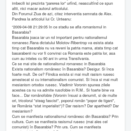
imbecili isi prezinta “parerea lor” urlînd, neascultînd ce spun
altii, nici macar autorul articolului.
Din Forumul Ziua de azi, citez interventia semnata de Alex.
Pandrea la articolul lui Cr. Unteanu:
“2009-04-08 21:29:05 In ce stadiu se afla romanismul in
Basarabia?
Basarabia joaca iar un rol important pentru nationaliemul
romanesc.Rana dictatului Molotov-Ribentrop va esista atata
timp cat Basarabia nu va reveni la patria mama, atata timp cat
basarabenii nu vor fi convinsi ca Romania este patria lor, asa
cum au inteles cu 90 ani in urma Transilvania.
Ce se mai stie de nationalismul romanesc in Basarabia
Exista nationalism românesc în Basarabia? Desigur. Si înca
foarte mult. De ce? Fiindca exista si mai mult rasism rusesc
amestecat si cu internationalism comunist. Si înca si mai mult
mesianism ortodox rusesc. Vladimir Voronin spunea zilele
acestea ca nu va admite rusofobie in R.M.. Si foarte bine va
face... Dar românofobie (Voronin însusi a denumit, si de multe
ori, tricolorul "steag fascist", poporul român "popor de tigani",
iar România "stat imperialist")? Dar rasism? Dar apartheid? Dar
mesianism?
Cum se manifesta nationalismul românesc din Basarabia? Prin
cultura. Cum se manifesta rasismul rusesc (mai ales cel
comunist) în Basarabia? Prin ura. Cum se manifesta