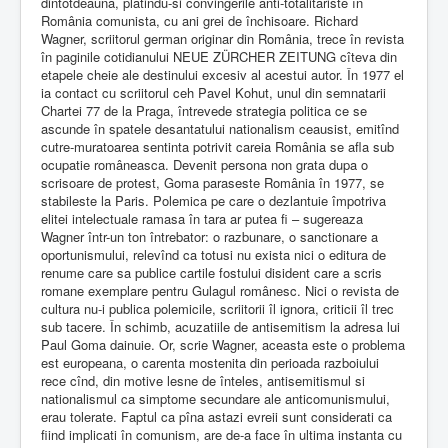
dintotdeauna, platindu-si convingerile anti-totalitariste în
România comunista, cu ani grei de închisoare. Richard
Wagner, scriitorul german originar din România, trece în revista
în paginile cotidianului NEUE ZÜRCHER ZEITUNG cîteva din
etapele cheie ale destinului excesiv al acestui autor. În 1977 el
ia contact cu scriitorul ceh Pavel Kohut, unul din semnatarii
Chartei 77 de la Praga, întrevede strategia politica ce se
ascunde în spatele desantatului nationalism ceausist, emitînd
cutre-muratoarea sentinta potrivit careia România se afla sub
ocupatie româneasca. Devenit persona non grata dupa o
scrisoare de protest, Goma paraseste România în 1977, se
stabileste la Paris. Polemica pe care o dezlantuie împotriva
elitei intelectuale ramasa în tara ar putea fi – sugereaza
Wagner într-un ton întrebator: o razbunare, o sanctionare a
oportunismului, relevînd ca totusi nu exista nici o editura de
renume care sa publice cartile fostului disident care a scris
romane exemplare pentru Gulagul românesc. Nici o revista de
cultura nu-i publica polemicile, scriitorii îl ignora, criticii îl trec
sub tacere. În schimb, acuzatiile de antisemitism la adresa lui
Paul Goma dainuie. Or, scrie Wagner, aceasta este o problema
est europeana, o carenta mostenita din perioada razboiului
rece cînd, din motive lesne de înteles, antisemitismul si
nationalismul ca simptome secundare ale anticomunismului,
erau tolerate. Faptul ca pîna astazi evreii sunt considerati ca
fiind implicati în comunism, are de-a face în ultima instanta cu