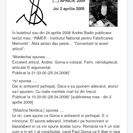
(…) APRILIE 2009
Joi 2 aprilie 2009
În buletinul sau din 24 aprilie 2008 Andrei Badin publicase
textul meu: “INMER - Institutul National pentru Falsificarea
Memoriei“. Abia astazi dau peste… “Comentarii la acest
articol”:
“Mordechai spunea ....
Excelent articol, Andrei. Goma e colosal. Ferm, neînduplecat,
articulat ﬂi argumentat.
Publicat la 21:33:00 (25.04.2008)”
“rsi spunea ....
Dar si antisemit psihopat. Daca e sa spunem adevarul, atunci
sa-l spunem. Cu toate meritele mari lui din trecut.
Publicat la 10:20:00 (28.04.2008)” [sublinierea mea - din 2
aprilie 2009]
“[Maslina Nordica.] spunea ....
lui rsi, care spune ca Goma e antisemit si psihopat. E o
minciuna. El spune adevarul. Intrebati-i pe bucovineni si
basarabeni si va vor spune acelas lucru. Romania va fi un stat
cum e in art.1 al constitutiei, cand Paul Goma va fi liber in tara