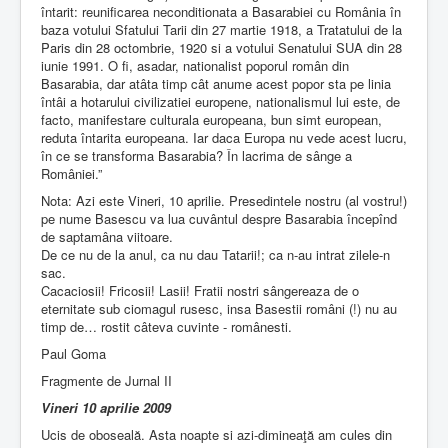
întarit: reunificarea neconditionata a Basarabiei cu România în
baza votului Sfatului Tarii din 27 martie 1918, a Tratatului de la
Paris din 28 octombrie, 1920 si a votului Senatului SUA din 28
iunie 1991. O fi, asadar, nationalist poporul român din
Basarabia, dar atâta timp cât anume acest popor sta pe linia
întâi a hotarului civilizatiei europene, nationalismul lui este, de
facto, manifestare culturala europeana, bun simt european,
reduta întarita europeana. Iar daca Europa nu vede acest lucru,
în ce se transforma Basarabia? În lacrima de sânge a
României.”
Nota: Azi este Vineri, 10 aprilie. Presedintele nostru (al vostru!)
pe nume Basescu va lua cuvântul despre Basarabia începînd
de saptamâna viitoare.
De ce nu de la anul, ca nu dau Tatarii!; ca n-au intrat zilele-n
sac.
Cacaciosii! Fricosii! Lasii! Fratii nostri sângereaza de o
eternitate sub ciomagul rusesc, insa Basestii români (!) nu au
timp de… rostit câteva cuvinte - românesti.
Paul Goma
Fragmente de Jurnal II
Vineri 10 aprilie 2009
Ucis de oboseală. Asta noapte si azi-dimineaţă am cules din