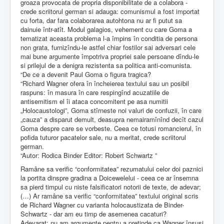
groaza provocata de propria disponibilitate de a colabora -
crede scriitorul german si adauga: comunismul a fost importat
cu forta, dar fara colaborarea autohtona nu ar fi putut sa
dainuie într-atît. Modul galagios, vehement cu care Goma a
tematizat aceasta problema l-a împins în conditia de persona
non grata, furnizîndu-le astfel chiar fostilor sai adversari cele
mai bune argumente împotriva propriei sale persoane dîndu-le
si prilejul de a denigra rezistenta sa politica anti-comunista.
“De ce a devenit Paul Goma o figura tragica?
“Richard Wagner ofera în încheierea textului sau un posibil
raspuns: în masura în care respingînd acuzatiile de
antisemitism el îi ataca concomitent pe asa numitii
„Holocaustologi”, Goma stîrneste noi valuri de confuzii, în care
„cauza” a disparut demult, deasupra nemairamînînd decît cazul
Goma despre care se vorbeste. Ceea ce totusi romancierul, în
pofida tuturor pacatelor sale, nu a meritat, crede scriitorul
german.
“Autor: Rodica Binder Editor: Robert Schwartz ”
Ramâne sa verific “conformitatea” rezumatului celor doi paznici
la portita dinspre gradina a Doicewelelui - ceea ce ar însemna
sa pierd timpul cu niste falsificatori notorii de texte, de adevar;
(…) Ar ramâne sa verific “conformitatea” textului original scris
de Richard Wagner cu varianta holocaustizata de Binder-
Schwartz - dar am eu timp de asemenea cacaturi?
Adevarat: nu am argumente pentru a pretinde ca Wagner însusi