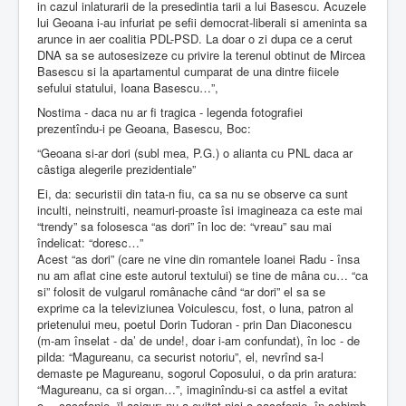
in cazul inlaturarii de la presedintia tarii a lui Basescu. Acuzele
lui Geoana i-au infuriat pe sefii democrat-liberali si ameninta sa
arunce in aer coalitia PDL-PSD. La doar o zi dupa ce a cerut
DNA sa se autosesizeze cu privire la terenul obtinut de Mircea
Basescu si la apartamentul cumparat de una dintre fiicele
sefului statului, Ioana Basescu…”,
Nostima - daca nu ar fi tragica - legenda fotografiei
prezentîndu-i pe Geoana, Basescu, Boc:
“Geoana si-ar dori (subl mea, P.G.) o alianta cu PNL daca ar
câstiga alegerile prezidentiale”
Ei, da: securistii din tata-n fiu, ca sa nu se observe ca sunt
inculti, neinstruiti, neamuri-proaste îsi imagineaza ca este mai
“trendy” sa folosesca “as dori” în loc de: “vreau” sau mai
îndelicat: “doresc…”
Acest “as dori” (care ne vine din romantele Ioanei Radu - însa
nu am aflat cine este autorul textului) se tine de mâna cu… “ca
si” folosit de vulgarul românache când “ar dori” el sa se
exprime ca la televiziunea Voiculescu, fost, o luna, patron al
prietenului meu, poetul Dorin Tudoran - prin Dan Diaconescu
(m-am înselat - da’ de unde!, doar i-am confundat), în loc - de
pilda: “Magureanu, ca securist notoriu”, el, nevrînd sa-l
demaste pe Magureanu, sogorul Coposului, o da prin aratura:
“Magureanu, ca si organ…”, imaginîndu-si ca astfel a evitat
o… cacofonie. ïl asigur; nu a evitat nici o cacofonie, în schimb