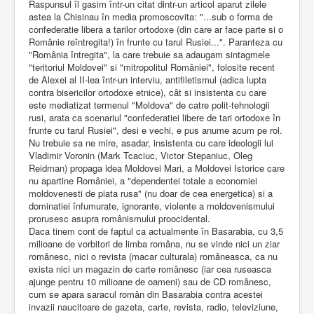
Raspunsul îl gasim într-un citat dintr-un articol aparut zilele
astea la Chisinau în media promoscovita: "...sub o forma de
confederatie libera a tarilor ortodoxe (din care ar face parte si o
Românie reîntregita!) în frunte cu tarul Rusiei...". Paranteza cu
"România întregita", la care trebuie sa adaugam sintagmele
"teritoriul Moldovei" si "mitropolitul României", folosite recent
de Alexei al II-lea într-un interviu, antifiletismul (adica lupta
contra bisericilor ortodoxe etnice), cât si insistenta cu care
este mediatizat termenul "Moldova" de catre polit-tehnologii
rusi, arata ca scenariul "confederatiei libere de tari ortodoxe în
frunte cu tarul Rusiei", desi e vechi, e pus anume acum pe rol.
Nu trebuie sa ne mire, asadar, insistenta cu care ideologii lui
Vladimir Voronin (Mark Tcaciuc, Victor Stepaniuc, Oleg
Reidman) propaga idea Moldovei Mari, a Moldovei Istorice care
nu apartine României, a "dependentei totale a economiei
moldovenesti de piata rusa" (nu doar de cea energetica) si a
dominatiei înfumurate, ignorante, violente a moldovenismului
prorusesc asupra românismului proocidental.
Daca tinem cont de faptul ca actualmente în Basarabia, cu 3,5
milioane de vorbitori de limba româna, nu se vinde nici un ziar
românesc, nici o revista (macar culturala) româneasca, ca nu
exista nici un magazin de carte românesc (iar cea ruseasca
ajunge pentru 10 milioane de oameni) sau de CD românesc,
cum se apara saracul român din Basarabia contra acestei
invazii naucitoare de gazeta, carte, revista, radio, televiziune,