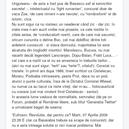
Ungureanu - de asta a fost pus de Basescu sef al serviciilor
secrete! -, intelectualul cu “light rumanian”, concurat doar de
vaca Zoe, /de care nimeni n-are nevoie/, cu “românofonii” ei de
istoric, cica.
Nu sunt sigur ca nu rostesc un neadevar când zic - dar zic: în
viata mea n-am auzit vorbe mai proaste, ca cele rostite în
zilele astea, de “conducatorii nostri, care de care mai securist,
oricum cununita o detine Boc, cel mai dobiBoc dintre toti
ardelenii cunoscuti - si slava domnului, majoritatea lor este
alcatuita din trogloditi mioritici: Manolescu, Buzura, nu mai
rasariti decât legendarii Lancranjan, Dopu-Balan, Fratii Luca… -
cel care s-a rostit ca el nu se amesteca în treburile tarilor…
(aici nu mai sunt sigur; “terti” sau “terte”?, vitelul!). Constat cu
tristete: în primii ani dupa 1989, tineri scriitori ca Cistelecan,
Moraru, Podoaba intinsesera, peste Prut, daca nu un pod,
atunci o punte culturala, însa de la Dictatul Comisiei Wiesel,
nu numai ca au tacut ca niste viteji, dar m-au… holocaustizat
cu voiosie (cel mai virulent fiind Cistelecan - senior).
In aceasta lume vaduva de normalitate, semnalez (de pe un
Forum, probabil al României libere, sub titlul “Generatia Twitter”
a urmatoarei bagari de seama:
“Eufrosin: Revolutie, dar pentru ce? Marti, 07 Aprilie 2009
23:26 E clar ca Basarabia trebuie sa scape de comunisti, dar
nu e asta intreaga solutie si nici macar problema: Mai