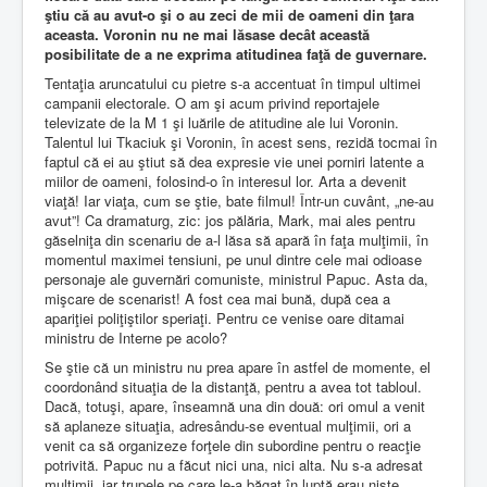
ştiu că au avut-o şi o au zeci de mii de oameni din ţara
aceasta. Voronin nu ne mai lăsase decât această
posibilitate de a ne exprima atitudinea faţă de guvernare.
Tentaţia aruncatului cu pietre s-a accentuat în timpul ultimei
campanii electorale. O am şi acum privind reportajele
televizate de la M 1 şi luările de atitudine ale lui Voronin.
Talentul lui Tkaciuk şi Voronin, în acest sens, rezidă tocmai în
faptul că ei au ştiut să dea expresie vie unei porniri latente a
miilor de oameni, folosind-o în interesul lor. Arta a devenit
viaţă! Iar viaţa, cum se ştie, bate filmul! Într-un cuvânt, „ne-au
avut”! Ca dramaturg, zic: jos pălăria, Mark, mai ales pentru
găselniţa din scenariu de a-l lăsa să apară în faţa mulţimii, în
momentul maximei tensiuni, pe unul dintre cele mai odioase
personaje ale guvernări comuniste, ministrul Papuc. Asta da,
mişcare de scenarist! A fost cea mai bună, după cea a
apariţiei poliţiştilor speriaţi. Pentru ce venise oare ditamai
ministru de Interne pe acolo?
Se ştie că un ministru nu prea apare în astfel de momente, el
coordonând situaţia de la distanţă, pentru a avea tot tabloul.
Dacă, totuşi, apare, înseamnă una din două: ori omul a venit
să aplaneze situaţia, adresându-se eventual mulţimii, ori a
venit ca să organizeze forţele din subordine pentru o reacţie
potrivită. Papuc nu a făcut nici una, nici alta. Nu s-a adresat
mulţimii, iar trupele pe care le-a băgat în luptă erau nişte