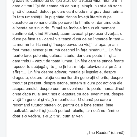
grozăviile comise de echipa S.S. de la Auschwitz, moment în
care cititorul îşi dă seama că ea pur şi simplu nu ştie să scrie
şi să citească, defect pe care ea îl crede mai grav decît crima
în faţa umanităţii. În puşcărie Hanna învaţă literele după
casetele cu romane citite pe care i le trimite el, dar cînd este
eliberată se sinucide. Filmul se încheie într-un alt moment
sentimental, cînd Michael, acum avocat şi profesor divorţat, o
duce pe fiica sa - care-l vizitează după ce se întoarce în ţară –
la mormîntul Hannei şi începe povestea vieţii lui aşa: „n-am
fost mereu sincer şi nu mă deschid în faţa nimănui”... Un film
foarte tare, puternic, cultural-istoric, dar care poate fi - şi ar
cam trebui - văzut de toată lumea. Un film care te prinde foarte
repede, te subjugă şi te ţine ţintuit în faţa televizorului pînă la
sfîrşit... Un film despre adevăr, morală şi legislaţie, despre
dragoste, despre relaţia oamenilor din generaţii diferite, despre
trecut şi prezent, despre istorie, sistem şi cum pot acţiona ele
asupra omului, despre cum un eveniment te poate marca direct
chiar dacă nu ai avut nici o legătură cu acel eveniment, despre
viaţă în general şi viaţă în particular. O dramă pe care o
recomand tuturor prietenilor, pentru că e bine scrisă, bine
realizată, actorii îşi joacă perfect rolurile, iar nouă ne rămîne
doar s-o vedem, s-o „citim”, cum ar veni.
„The Reader” (dramă)