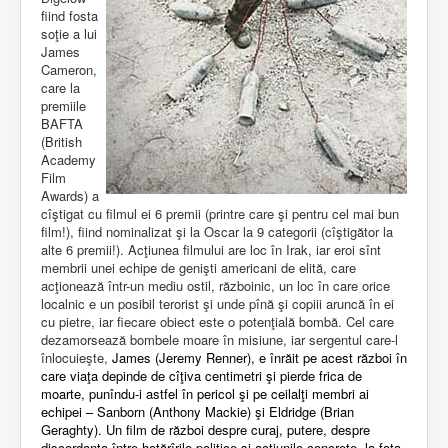
fiind fosta
soţie a lui
James
Cameron,
care la
premiile
BAFTA
(British
Academy
Film
Awards) a
cîştigat cu filmul ei 6 premii (printre care şi pentru cel mai bun
film!), fiind nominalizat şi la
Oscar
la 9 categorii (cîştigător la
alte 6 premii!). Acţiunea filmului are loc în Irak, iar eroi sînt
membrii unei echipe de genişti americani de elită, care
acţionează într-un mediu ostil, războinic, un loc în care orice
localnic e un posibil terorist şi unde pînă şi copiii aruncă în ei
cu pietre, iar fiecare obiect este o potenţială bombă. Cel care
dezamorsează bombele moare în misiune, iar sergentul care-l
înlocuieşte,
James (Jeremy Renner), e înrăit pe acest război în
care viaţa depinde de cîţiva centimetri şi pierde frica de
moarte, punîndu-i astfel în pericol şi pe ceilalţi membri ai
echipei – Sanborn (Anthony Mackie) şi Eldridge (Brian
Geraghty). Un film de război despre curaj, putere, despre
discordanţa între hotărîrile politice şi acţiunile concrete, la faţa