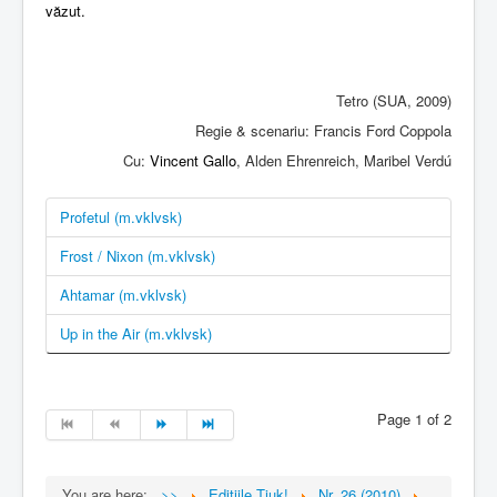
văzut.
Tetro (SUA, 2009)
Regie & scenariu: Francis Ford Coppola
Cu:
Vincent Gallo
, Alden Ehrenreich, Maribel Verdú
Profetul (m.vklvsk)
Frost / Nixon (m.vklvsk)
Ahtamar (m.vklvsk)
Up in the Air (m.vklvsk)
Page 1 of 2
You are here:
>>
Edițiile Tiuk!
Nr. 26 (2010)