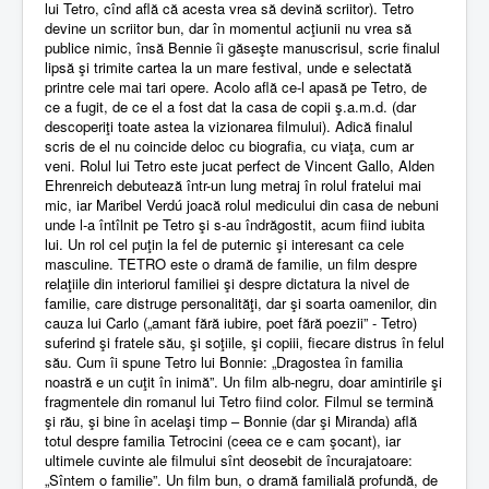
lui Tetro, cînd află că acesta vrea să devină scriitor). Tetro
devine un scriitor bun, dar în momentul acţiunii nu vrea să
publice nimic, însă Bennie îi găseşte manuscrisul, scrie finalul
lipsă şi trimite cartea la un mare festival, unde e selectată
printre cele mai tari opere. Acolo află ce-l apasă pe Tetro, de
ce a fugit, de ce el a fost dat la casa de copii ş.a.m.d. (dar
descoperiţi toate astea la vizionarea film
ului). Adică finalul
scris de el nu coincide deloc cu biografia, cu viaţa, cum ar
veni. Rolul lui Tetro este jucat perfect de Vincent Gallo,
Alden
Ehrenreich debutează într-un lung metraj în rolul fratelui mai
mic, iar Maribel Verdú joacă rolul medicului din casa de nebuni
unde l-a întîlnit pe Tetro şi s-au îndrăgostit, acum fiind iubita
lui. Un rol cel puţin la fel de puternic şi interesant ca cele
masculine. TETRO este o dramă de familie, un film despre
relaţiile din interiorul familiei şi despre dictatura la nivel de
familie, care distruge personalităţi, dar şi soarta oamenilor, din
cauza lui Carlo („amant fără iubire, poet fără poezii” - Tetro)
suferind şi fratele său, şi soţiile, şi copiii, fiecare distrus în felul
său. Cum îi spune Tetro lui Bonnie: „Dragostea în familia
noastră e un cuţit în inimă”. Un film alb-negru, doar amintirile şi
fragmentele din romanul lui Tetro fiind color. Filmul se termină
şi rău, şi bine în acelaşi timp – Bonnie (dar şi
Miranda
) află
totul despre familia Tetrocini (ceea ce e cam şocant), iar
ultimele cuvinte ale filmului sînt deosebit de încurajatoare:
„Sîntem o familie”. Un film bun, o dramă familială profundă, de