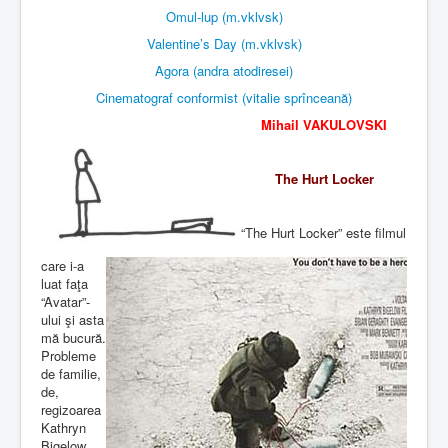
Omul-lup (m.vklvsk)
Valentine’s Day (m.vklvsk)
Agora (andra atodiresei)
Cinematograf conformist (vitalie sprînceană)
Mihail VAKULOVSKI
The Hurt Locker
“The Hurt Locker” este filmul
care i-a
luat faţa
“Avatar”-
ului şi asta
mă bucură.
Probleme
de familie,
de,
regizoarea
Kathryn
Bigelow