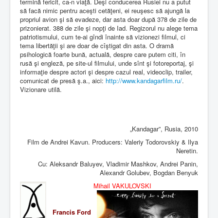
termină fericit, ca-n viaţă. Deşi conducerea Rusiei nu a putut
să facă nimic pentru aceşti cetăţeni, ei reuşesc să ajungă la
propriul avion şi să evadeze, dar asta doar după 378 de zile de
prizonierat. 388 de zile şi nopţi de Iad. Regizorul nu alege tema
patriotismului, cum te-ai gîndi înainte să vizionezi filmul, ci
tema libertăţii şi are doar de cîştigat din asta. O dramă
psihologică foarte bună, actuală, despre care putem citi, în
rusă şi engleză, pe site-ul filmului, unde sînt şi fotoreportaj, şi
informaţie despre actori şi despre cazul real, videoclip, trailer,
comunicat de presă ş.a., aici:
http://www.kandagarfilm.ru/
.
Vizionare utilă.
„Kandagar”, Rusia, 2010
Film de Andrei Kavun. Producers: Valeriy Todorovskiy & Ilya
Neretin.
Cu: Aleksandr Baluyev, Vladimir Mashkov, Andrei Panin,
Alexandr Golubev, Bogdan Benyuk
Mihail VAKULOVSKI
Francis Ford