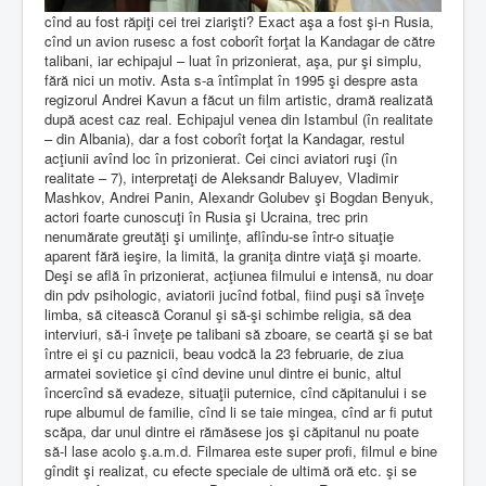
cînd au fost răpiţi cei trei ziarişti? Exact aşa a fost şi-n Rusia,
cînd un avion rusesc a fost coborît forţat la Kandagar de către
talibani, iar echipajul – luat în prizonierat, aşa, pur şi simplu,
fără nici un motiv. Asta s-a întîmplat în 1995 şi despre asta
regizorul Andrei Kavun a făcut un film artistic, dramă realizată
după acest caz real. Echipajul venea din Istambul (în realitate
– din Albania), dar a fost coborît forţat la Kandagar, restul
acţiunii avînd loc în prizonierat. Cei cinci aviatori ruşi (în
realitate – 7), interpretaţi de Aleksandr Baluyev, Vladimir
Mashkov, Andrei Panin, Alexandr Golubev şi Bogdan Benyuk,
actori foarte cunoscuţi în Rusia şi Ucraina, trec prin
nenumărate greutăţi şi umilinţe, aflîndu-se într-o situaţie
aparent fără ieşire, la limită, la graniţa dintre viaţă şi moarte.
Deşi se află în prizonierat, acţiunea filmului e intensă, nu doar
din pdv psihologic, aviatorii jucînd fotbal, fiind puşi să înveţe
limba, să citească Coranul şi să-şi schimbe religia, să dea
interviuri, să-i înveţe pe talibani să zboare, se ceartă şi se bat
între ei şi cu paznicii, beau vodcă la 23 februarie, de ziua
armatei sovietice şi cînd devine unul dintre ei bunic, altul
încercînd să evadeze, situaţii puternice, cînd căpitanului i se
rupe albumul de familie, cînd li se taie mingea, cînd ar fi putut
scăpa, dar unul dintre ei rămăsese jos şi căpitanul nu poate
să-l lase acolo ş.a.m.d. Filmarea este super profi, filmul e bine
gîndit şi realizat, cu efecte speciale de ultimă oră etc. şi se