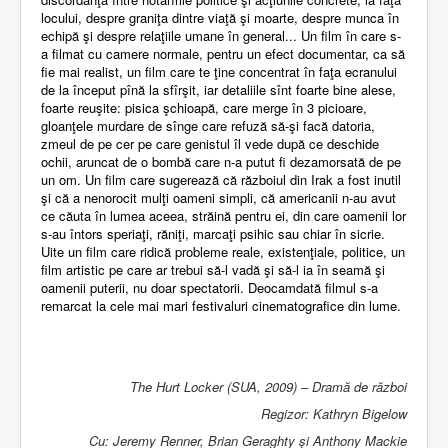
locului, despre graniţa dintre viaţă şi moarte, despre munca în
echipă şi despre relaţiile umane în general... Un film în care s-
a filmat cu camere normale, pentru un efect documentar, ca să
fie mai realist, un film care te ţine concentrat în faţa ecranului
de la început pînă la sfîrşit, iar detaliile sînt foarte bine alese,
foarte reuşite: pisica şchioapă, care merge în 3 picioare,
gloanţele murdare de sînge care refuză să-şi facă datoria,
zmeul de pe cer pe care genistul îl vede după ce deschide
ochii, aruncat de o bombă care n-a putut fi dezamorsată de pe
un om. Un film care sugerează că războiul din Irak a fost inutil
şi că a nenorocit mulţi oameni simpli, că americanii n-au avut
ce căuta în lumea aceea, străină pentru ei, din care oamenii lor
s-au întors speriaţi, răniţi, marcaţi psihic sau chiar în sicrie.
Uite un film care ridică probleme reale, existenţiale, politice, un
film artistic pe care ar trebui să-l vadă şi să-l ia în seamă şi
oamenii puterii, nu doar spectatorii. Deocamdată filmul s-a
remarcat la cele mai mari festivaluri cinematografice din lume.
The Hurt Locker (SUA, 2009) – Dramă de război
Regizor: Kathryn Bigelow
Cu: Jeremy Renner, Brian Geraghty şi Anthony Mackie