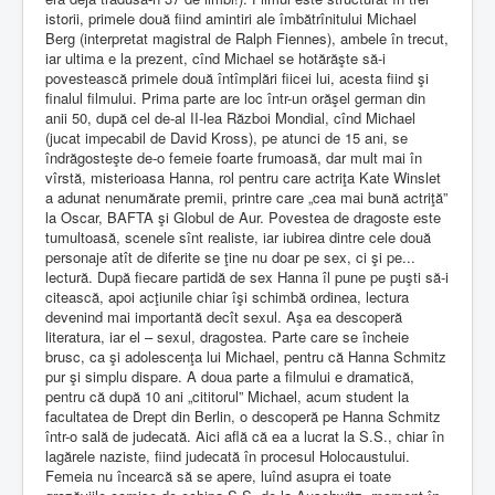
istorii, primele două fiind amintiri ale îmbătrînitului Michael
Berg (interpretat magistral de Ralph Fiennes), ambele în trecut,
iar ultima e la prezent, cînd Michael se hotărăşte să-i
povestească primele două întîmplări fiicei lui, acesta fiind şi
finalul filmului. Prima parte are loc într-un orăşel german din
anii 50, după cel de-al II-lea Război Mondial, cînd Michael
(jucat impecabil de David Kross), pe atunci de 15 ani, se
îndrăgosteşte de-o femeie foarte frumoasă, dar mult mai în
vîrstă, misterioasa Hanna, rol pentru care actriţa Kate Winslet
a adunat nenumărate premii, printre care „cea mai bună actriţă”
la Oscar, BAFTA şi Globul de Aur. Povestea de dragoste este
tumultoasă, scenele sînt realiste, iar iubirea dintre cele două
personaje atît de diferite se ţine nu doar pe sex, ci şi pe...
lectură. După fiecare partidă de sex Hanna îl pune pe puşti să-i
citească, apoi acţiunile chiar îşi schimbă ordinea, lectura
devenind mai importantă decît sexul. Aşa ea descoperă
literatura, iar el – sexul, dragostea. Parte care se încheie
brusc, ca şi adolescenţa lui Michael, pentru că Hanna Schmitz
pur şi simplu dispare. A doua parte a filmului e dramatică,
pentru că după 10 ani „cititorul” Michael, acum student la
facultatea de Drept din Berlin, o descoperă pe Hanna Schmitz
într-o sală de judecată. Aici află că ea a lucrat la S.S., chiar în
lagărele naziste, fiind judecată în procesul Holocaustului.
Femeia nu încearcă să se apere, luînd asupra ei toate