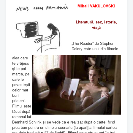
Mihail VAKULOVSKI
Literatură, sex, istorie,
viaţă
„The Reader” de Stephen
Daldry este unul din filmele
alea care
te vrăjesc
şi te pot
marca, pe
care le
povesteşti
celor mai
buni
prieteni.
Filmul este
făcut după
romanul lui
Bernhard Schlink
şi se vede că e realizat după o carte, fiind
prea bun pentru un simplu scenariu (la apariţia filmului cartea
era deja tradusă-n 37 de limbi!). Filmul este structurat în trei