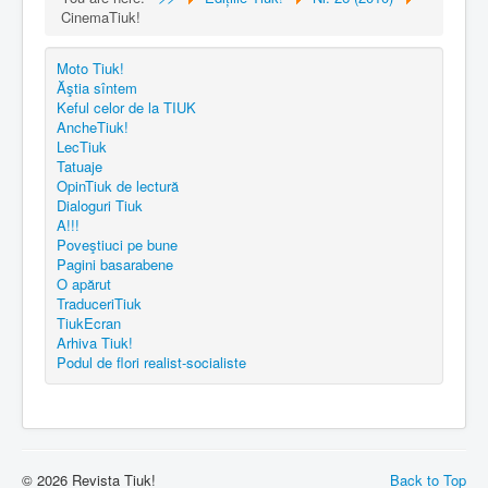
CinemaTiuk!
Moto Tiuk!
Ăştia sîntem
Keful celor de la TIUK
AncheTiuk!
LecTiuk
Tatuaje
OpinTiuk de lectură
Dialoguri Tiuk
A!!!
Poveştiuci pe bune
Pagini basarabene
O apărut
TraduceriTiuk
TiukEcran
Arhiva Tiuk!
Podul de flori realist-socialiste
© 2026 Revista Tiuk!
Back to Top