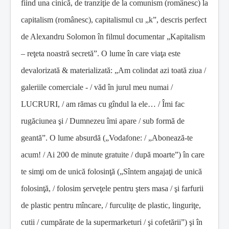
fiind una cinică, de tranziţie de la comunism (românesc) la
capitalism (românesc), capitalismul cu „k”, descris perfect
de Alexandru Solomon în filmul documentar „Kapitalism
– reţeta noastră secretă”. O lume în care viaţa este
devalorizată & materializată: „Am colindat azi toată ziua /
galeriile comerciale - / văd în jurul meu numai /
LUCRURI, / am rămas cu gîndul la ele… / Îmi fac
rugăciunea şi / Dumnezeu îmi apare / sub formă de
geantă”. O lume absurdă („Vodafone: / „Abonează-te
acum! / Ai 200 de minute gratuite / după moarte”) în care
te simţi om de unică folosinţă („Sîntem angajaţi de unică
folosinţă, / folosim şerveţele pentru şters masa / şi farfurii
de plastic pentru mîncare, / furculiţe de plastic, linguriţe,
cutii / cumpărate de la supermarketuri / şi cofetării”) şi în