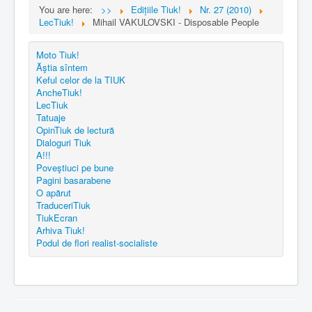
You are here:
>>
Edițiile Tiuk!
Nr. 27 (2010)
LecTiuk!
Mihail VAKULOVSKI - Disposable People
Moto Tiuk!
Ăştia sîntem
Keful celor de la TIUK
AncheTiuk!
LecTiuk
Tatuaje
OpinTiuk de lectură
Dialoguri Tiuk
A!!!
Poveştiuci pe bune
Pagini basarabene
O apărut
TraduceriTiuk
TiukEcran
Arhiva Tiuk!
Podul de flori realist-socialiste