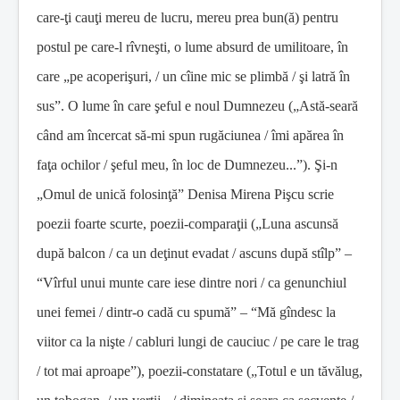
care-ţi cauţi mereu de lucru, mereu prea bun(ă) pentru
postul pe care-l rîvneşti, o lume absurd de umilitoare, în
care „pe acoperişuri, / un cîine mic se plimbă / şi latră în
sus”. O lume în care şeful e noul Dumnezeu („Astă-seară
când am încercat să-mi spun rugăciunea / îmi apărea în
faţa ochilor / şeful meu, în loc de Dumnezeu...”). Şi-n
„Omul de unică folosinţă” Denisa Mirena Pişcu scrie
poezii foarte scurte, poezii-comparaţii („Luna ascunsă
după balcon / ca un deţinut evadat / ascuns după stîlp” –
“Vîrful unui munte care iese dintre nori / ca genunchiul
unei femei / dintr-o cadă cu spumă” – “Mă gîndesc la
viitor ca la nişte / cabluri lungi de cauciuc / pe care le trag
/ tot mai aproape”), poezii-constatare („Totul e un tăvălug,