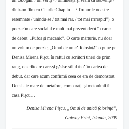
un tobogan, / un vertij - / dimineaţa şi seara ca secvenţe /
dintr-un film cu Charlie Chaplin… / Trupurile noastre
resemnate / unindu-se / tot mai rar, / tot mai rrrrrapid”), o
poezie în care socialul e mult mai prezent decît în cartea
de debut, „Pufos şi mecanic”. O carte mărturie, nu doar
un volum de poezie, „Omul de unică folosinţă” o pune pe
Denisa Mirena Pişcu în raftul cu scriitori tineri de prim
rang, o scriitoare care-şi găsise stilul încă în cartea de
debut, dar care acum confirmă ceea ce era de demonstrat.
Densitate mare de metafore, comparaţii şi metonimii în
casa Pişcu…
Denisa Mirena Pişcu, „Omul de unică folosinţă”,
Galway Print, Irlanda, 2009