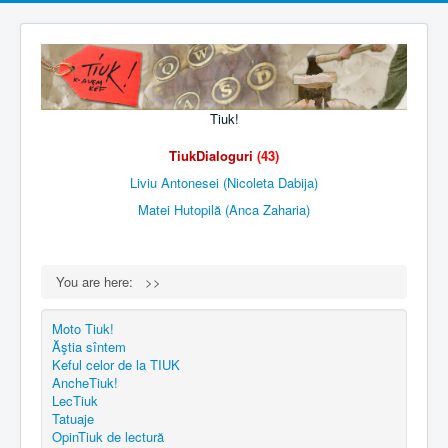
Tiuk!
Tiuk
Dialoguri
(43)
Liviu Antonesei (Nicoleta Dabija)
Matei Hutopilă (Anca Zaharia)
You are here:
>>
Moto Tiuk!
Ăştia sîntem
Keful celor de la TIUK
AncheTiuk!
LecTiuk
Tatuaje
OpinTiuk de lectură