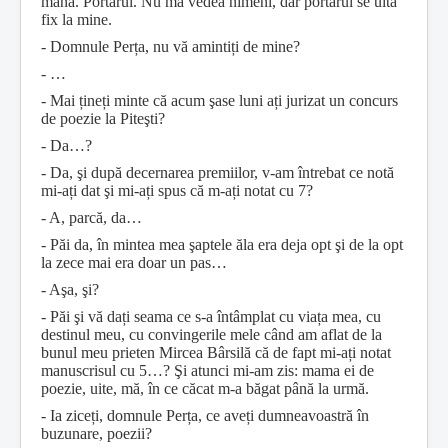
mână. Portarul. Nu mă vedea nimeni, dar portarul se uita
fix la mine.
- Domnule Perța, nu vă amintiți de mine?
- …
- Mai țineți minte că acum şase luni ați jurizat un concurs
de poezie la Piteşti?
- Da…?
- Da, şi după decernarea premiilor, v-am întrebat ce notă
mi-ați dat şi mi-ați spus că m-ați notat cu 7?
- A, parcă, da…
- Păi da, în mintea mea şaptele ăla era deja opt şi de la opt
la zece mai era doar un pas…
- Aşa, şi?
- Păi şi vă dați seama ce s-a întâmplat cu viața mea, cu
destinul meu, cu convingerile mele când am aflat de la
bunul meu prieten Mircea Bârsilă că de fapt mi-ați notat
manuscrisul cu 5…? Şi atunci mi-am zis: mama ei de
poezie, uite, mă, în ce căcat m-a băgat până la urmă.
- Ia ziceți, domnule Perța, ce aveți dumneavoastră în
buzunare, poezii?