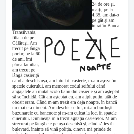
24 de ore şi,
marți, pe la
4.35, am dat-o
pe gât şi am
intrat în Banca
Transilvania,
filiala de pe
Călăraşi. Am
trecut pe lângă
portar, pe la 60
de ani, îmi
părea familiar,
am trecut pe
lângă casieriță
când a deschis uşa, am intrat în casierie, m-am aşezat în
spatele cuierului, am memorat codul seifului când
angajatele au mutat acolo banii din casierie şi am aşteptat
să se închidă. Cât am aşteptat eu, am ațipit puțin, atât de
obosit eram. Când m-am trezit era deja noapte, în bancă
nu mai era nimeni. Am deschis seiful, mi-am burduşit
buzunarele cu bancnote şi m-am culcat la loc, în spatele
cuierului. Dimineață m-a trezit agitația casierelor. M-am
strecurat pe lângă ele pe uşa deschisă şi, când să ies în
bulevard, înainte să vină poliția, cineva mă prinde de