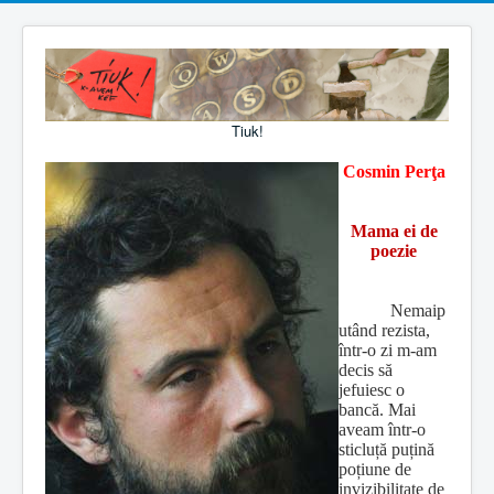
Tiuk!
Cosmin Perţa
Mama ei de
poezie
Nemaip
utând rezista,
într-o zi m-am
decis să
jefuiesc o
bancă. Mai
aveam într-o
sticluță puțină
poțiune de
invizibilitate de