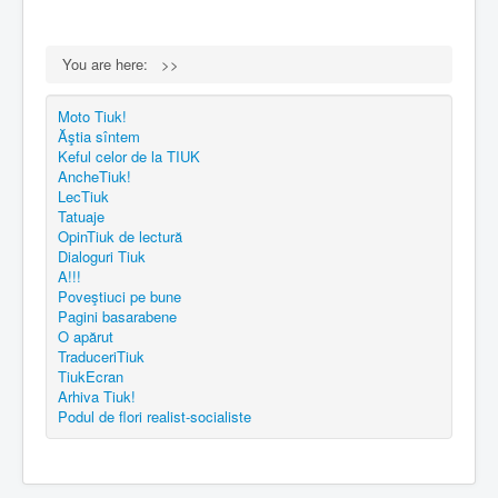
You are here:
>>
Moto Tiuk!
Ăştia sîntem
Keful celor de la TIUK
AncheTiuk!
LecTiuk
Tatuaje
OpinTiuk de lectură
Dialoguri Tiuk
A!!!
Poveştiuci pe bune
Pagini basarabene
O apărut
TraduceriTiuk
TiukEcran
Arhiva Tiuk!
Podul de flori realist-socialiste