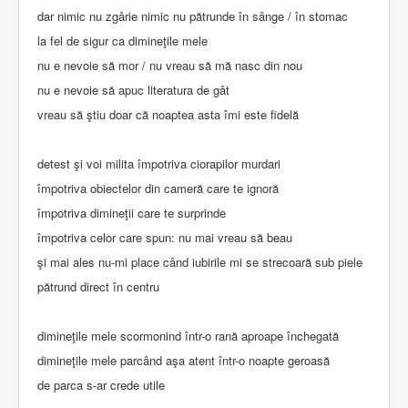
dar nimic nu zgârie nimic nu pătrunde în sânge / în stomac
la fel de sigur ca dimineţile mele
nu e nevoie să mor / nu vreau să mă nasc din nou
nu e nevoie să apuc literatura de gât
vreau să ştiu doar că noaptea asta îmi este fidelă
detest şi voi milita împotriva ciorapilor murdari
împotriva obiectelor din cameră care te ignoră
împotriva dimineţii care te surprinde
împotriva celor care spun: nu mai vreau să beau
şi mai ales nu-mi place când iubirile mi se strecoară sub piele
pătrund direct în centru
dimineţile mele scormonind într-o rană aproape închegată
dimineţile mele parcând aşa atent într-o noapte geroasă
de parca s-ar crede utile