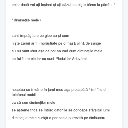
chiar dacă voi aţi leşinat şi aţi căzut ca nişte bârne la pămînt /
/ dimineţile mele /
sunt împrăştiate pe glob ca şi cum
nişte zaruri ar fi împrăştiate pe o masă plină de sânge
eu nu sunt idiot aşa că pot să văd cum dimineţile mele
se fut între ele iar eu sunt Plodul lor Adevărat
noaptea se învârte în jurul meu aşa proaspătă / îmi înclei
telefonul mobil
ca să sun dimineţilor mele
se aşterne frica se întorc datoriile se concepe sfârşitul lumii
dimineţile mele curăţă o portocală putrezită pe dinlăuntru