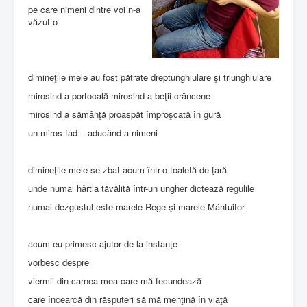
pe care nimeni dintre voi n-a
văzut-o
dimineţile mele au fost pătrate dreptunghiulare şi triunghiulare
mirosind a portocală mirosind a beţii crâncene
mirosind a sămânţă proaspăt împroşcată în gură
un miros fad – aducând a nimeni
dimineţile mele se zbat acum într-o toaletă de ţară
unde numai hârtia tăvălită într-un ungher dictează regulile
numai dezgustul este marele Rege şi marele Mântuitor
acum eu primesc ajutor de la instanţe
vorbesc despre
viermii din carnea mea care mă fecundează
care încearcă din răsputeri să mă menţină în viaţă