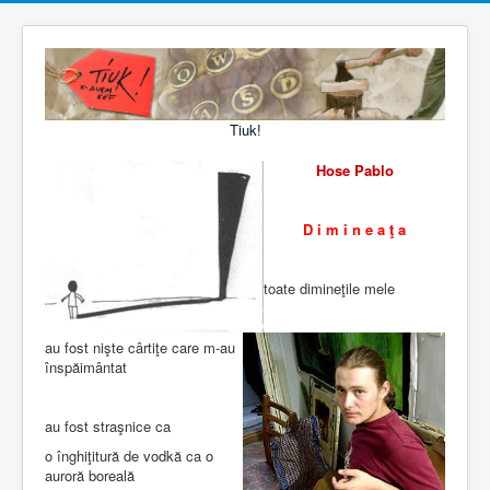
Tiuk!
Hose Pablo
D i m i n e a ţ a
toate dimineţile mele
au fost nişte cârtiţe care m-au
înspăimântat
au fost straşnice ca
o înghiţitură de vodkă ca o
auroră boreală