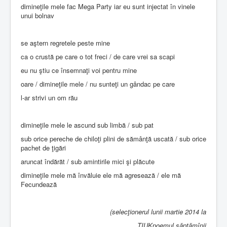
dimineţile mele fac Mega Party iar eu sunt injectat în vinele
unui bolnav
se aştern regretele peste mine
ca o crustă pe care o tot freci / de care vrei sa scapi
eu nu ştiu ce însemnaţi voi pentru mine
oare / dimineţile mele / nu sunteţi un gândac pe care
l-ar strivi un om rău
dimineţile mele le ascund sub limbă / sub pat
sub orice pereche de chiloţi plini de sămânţă uscată / sub orice
pachet de ţigări
aruncat îndărăt / sub amintirile mici şi plăcute
dimineţile mele mă învăluie ele mă agresează / ele mă
Fecundează
(selecţionerul lunii martie 2014 la
TIUKpoemul săptămînii