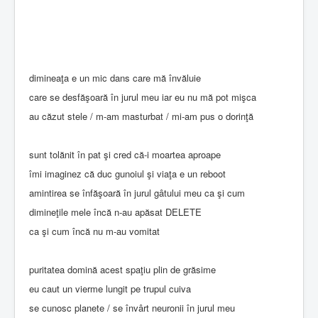
dimineaţa e un mic dans care mă învăluie
care se desfăşoară în jurul meu iar eu nu mă pot mişca
au căzut stele / m-am masturbat / mi-am pus o dorinţă
sunt tolănit în pat şi cred că-i moartea aproape
îmi imaginez că duc gunoiul şi viaţa e un reboot
amintirea se înfăşoară în jurul gâtului meu ca şi cum
dimineţile mele încă n-au apăsat DELETE
ca şi cum încă nu m-au vomitat
puritatea domină acest spaţiu plin de grăsime
eu caut un vierme lungit pe trupul cuiva
se cunosc planete / se învârt neuronii în jurul meu