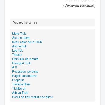
e Alexandru Vakulovski)
You are here:
>>
Moto Tiuk!
Ăştia sîntem
Keful celor de la TIUK
AncheTiuk!
LecTiuk
Tatuaje
OpinTiuk de lectură
Dialoguri Tiuk
A!!!
Poveştiuci pe bune
Pagini basarabene
O apărut
TraduceriTiuk
TiukEcran
Arhiva Tiuk!
Podul de flori realist-socialiste