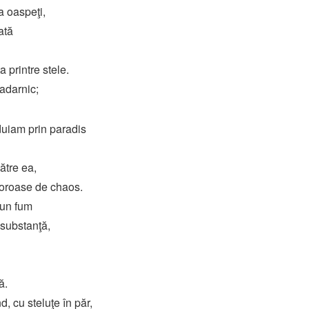
a oaspeţi,
ată
 printre stele.
zadarnic;
ăduiam prin paradis
ătre ea,
coroase de chaos.
 un fum
 substanţă,
ă.
 cu steluţe în păr,