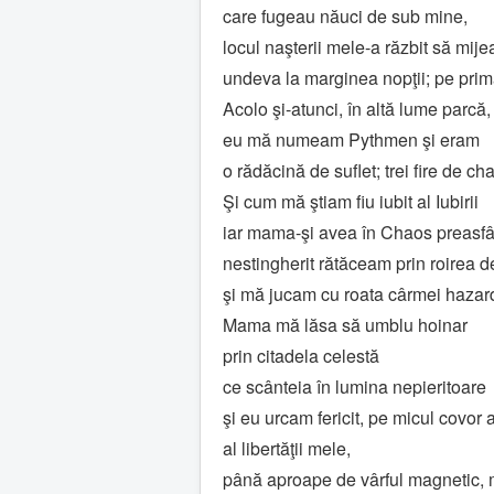
care fugeau năuci de sub mine,
locul naşterii mele-a răzbit să mij
undeva la marginea nopţii; pe prima
Acolo şi-atunci, în altă lume parcă,
eu mă numeam Pythmen şi eram
o rădăcină de suflet; trei fire de ch
Şi cum mă ştiam fiu iubit al Iubirii
iar mama-şi avea în Chaos preasfân
nestingherit rătăceam prin roirea 
şi mă jucam cu roata cârmei hazard
Mama mă lăsa să umblu hoinar
prin citadela celestă
ce scânteia în lumina nepieritoare
şi eu urcam fericit, pe micul covor 
al libertăţii mele,
până aproape de vârful magnetic, m