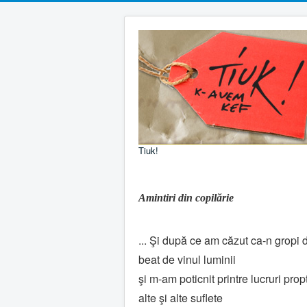
Tiuk!
Amintiri din copilărie
... Şi după ce am căzut ca-n gropi di
beat de vinul luminii
şi m-am poticnit printre lucruri pro
alte şi alte suflete