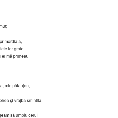
mut;
primordială,
tele lor grote
Şi ei mă primeau
ţa, mic păianjen,
irea şi vrajba smintită.
ânjeam să umplu cerul