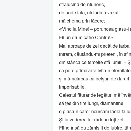
strălucind de-ntuneric,
de unde tata, niciodată văzut,
mă chema prin tăcere:
Vino la Mine! – poruncea glasu-i 
«
Fii un drum către Centru!
.
»
Mai aproape de zei decât de iarba 
intram, căutându-mi prieteni, în sfin
din stânca ce temelie stă lumii. – 
ca pe-o primăvară ivită-n eternitate
şi mă-ncărcau cu belşug de daruri
imperisabile.
Celestul făurar de legături mă învă
să ţes din fire lungi, diamantine,
o plasă-n care -ncurcam laolaltă iub
Şi la vederea lor râdeau toţi zeii.
Fiind însă eu zămislit de Iubire, t