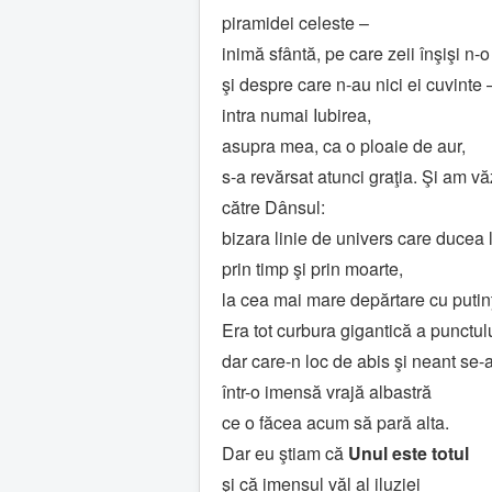
piramidei celeste –
inimă sfântă, pe care zeii înşişi n-
şi despre care n-au nici ei cuvinte 
intra numai Iubirea,
asupra mea, ca o ploaie de aur,
s-a revărsat atunci graţia. Şi am v
către Dânsul:
bizara linie de univers care ducea 
prin timp şi prin moarte,
la cea mai mare depărtare cu putin
Era tot curbura gigantică a punctulu
dar care-n loc de abis şi neant se-
într-o imensă vrajă albastră
ce o făcea acum să pară alta.
Dar eu ştiam că
Unul este totul
şi că imensul văl al iluziei