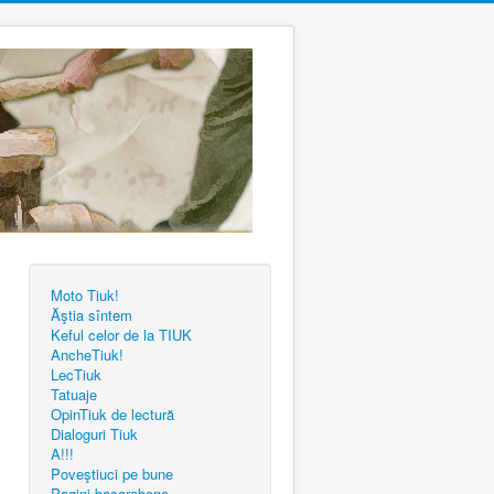
Moto Tiuk!
Ăştia sîntem
Keful celor de la TIUK
AncheTiuk!
LecTiuk
Tatuaje
OpinTiuk de lectură
Dialoguri Tiuk
A!!!
Poveştiuci pe bune
Pagini basarabene