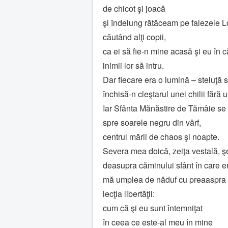
de chicot şi joacă
şi îndelung rătăceam pe falezele 
căutând alţi copii,
ca ei să fie-n mine acasă şi eu în 
inimii lor să intru.
Dar fiecare era o lumină – steluţă s
închisă-n cleştarul unei chilii fără uş
Iar Sfânta Mănăstire de Tămâie se în
spre soarele negru din vârf,
centrul mării de chaos şi noapte.
Severa mea doică, zeiţa vestală, ş
deasupra căminului sfânt în care e
mă umplea de năduf cu preaaspra e
lecţia libertăţii:
cum că şi eu sunt întemniţat
în ceea ce este-al meu în mine