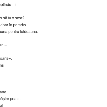
optindu-mi
i să fii o stea?
i doar în paradis.
eauna pentru totdeauna.
are –
moarte
.
»
âns
arte,
păşire poate.
ul