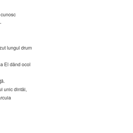
o cunosc
–
ăzut lungul drum
la El dând ocol
ţă.
i unic dintâi,
arcuia