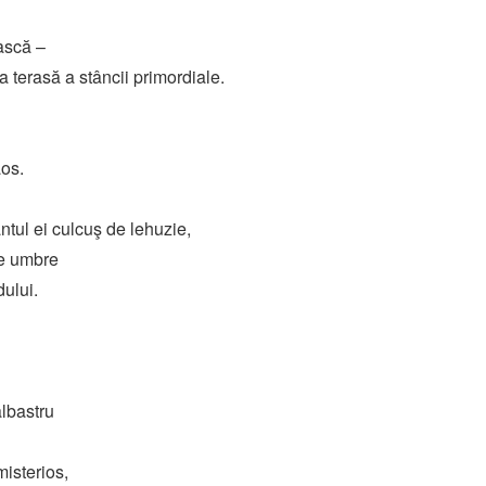
ească –
 terasă a stâncii primordiale.
aos.
tul ei culcuş de lehuzie,
de umbre
ului.
albastru
isterios,