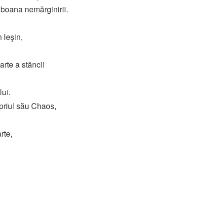
ulboana nemărginirii.
 leşin,
arte a stâncii
lui.
opriul său Chaos,
rte,