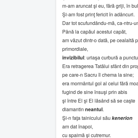
m-am aruncat şi eu, fără griji, în b
Şi-am fost prinţ fericit în adâncuri.
Dar tot scufundându-mă, ca-ntru-un
Până la capăul acestui capăt,
am văzut dintr-o dată, pe cealaltă p
primordiale,
invizibilul
: uriaşa curbură a punctu
Era retragerea Tatălui sfânt din pr
pe care-n Sacru îl chema la sine;
era mormântul gol al celui fără moa
fugind de sine însuşi prin abis
şi între El şi El lăsând să se caşte
diamantin
neantul
.
Şi-n faţa tainicului său
kenerion
am dat înapoi,
cu spaimă şi cutremur.