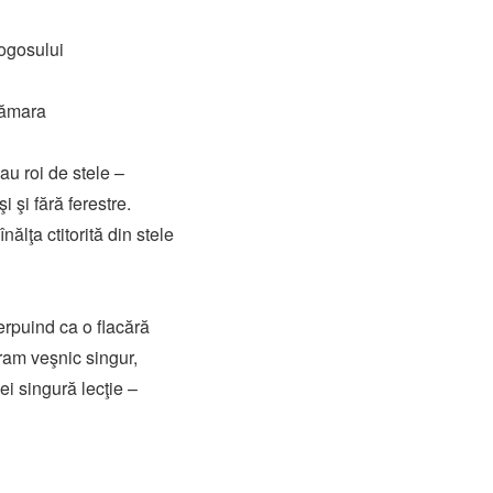
Logosului
cămara
au roi de stele –
i şi fără ferestre.
ălţa ctitorită din stele
erpuind ca o flacără
ram veşnic singur,
i singură lecţie –