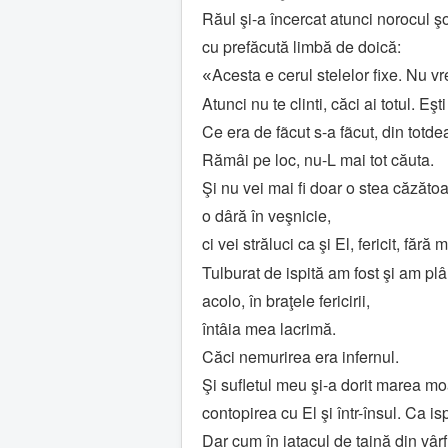
Răul şi-a încercat atunci norocul ş
cu prefăcută limbă de doică:
Acesta e cerul stelelor fixe. Nu vre
«
Atunci nu te clinti, căci ai totul. Eşt
Ce era de fãcut s-a fãcut, din totd
Rămâi pe loc, nu-L mai tot căuta.
Şi nu vei mai fi doar o stea căzăto
o dâră în veşnicie,
ci vei străluci ca şi El, fericit, fără 
Tulburat de ispită am fost şi am pl
acolo, în braţele fericirii,
întâia mea lacrimă.
Căci nemurirea era infernul.
Şi sufletul meu şi-a dorit marea mo
contopirea cu El şi într-însul. Ca is
Dar cum în iatacul de taină din vârf