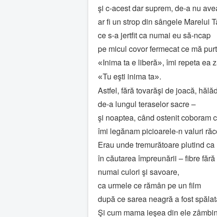
şi c-acest dar suprem, de-a nu ave
ar fi un strop din sângele Marelui T
ce s-a jertfit ca numai eu să-ncap
pe micul covor fermecat ce mă purta
Inima ta e liberă
, îmi repeta ea 
«
»
Tu eşti inima ta
.
«
»
Astfel, fără tovarăşi de joacă, hăl
de-a lungul teraselor sacre –
şi noaptea, când ostenit coboram c
îmi legănam picioarele-n valuri ră
Erau unde tremurătoare plutind ca
în căutarea împreunării – fibre fără
numai culori şi savoare,
ca urmele ce rămân pe un film
după ce sarea neagră a fost spălat
Şi cum mama ieşea din ele zâmbind,