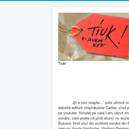
Tiuk!
„Şi a fost noapte...” este ultimul roman 
datorită editurii chişinăuiene Cartier, cînd 
pe youtube, filmuleţ pe care l-am văzut im
români, care poate că pînă atunci nu auzis
Busuioc fiind unul din scriitorii români din 
precum Vasile Vasilache, Vladimir Beşlea