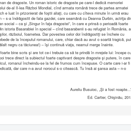
roman de dragoste. Un roman istoric de dragoste pe care-l dedică memoriei
l celui de-al II-lea Război Mondial, cînd armata română trece de partea armatei
ch e luat în prizonierat de foştii aliaţi, cu care cu cîteva minute în urmă erau
an – s-a îndrăgostit de fata gazdei, care seamănă cu Deanna Durbin, actriţa di
n social – ca şi „Singur în faţa dragostei”, în care e prinsă o perioadă foarte
 din istoria Basarabiei în special – cînd basarabenii s-au refugiat în România, 
uşilor, războiul, foametea. Dar povestea celor doi îndrăgostiţi se încheie cu
de de la începutul romanului, care, chiar dacă au avut o soartă tragică, pui
lălalt negru ca tăciunea!) – îşi continuă viaţa, neamul merge înainte.
oarte bine scris şi are tot ce-i trebuie ca să te prindă în mrejele lui: începe c
i trece direct la subiectul foarte captivant despre dragoste şi putere, în care
oricul, romanul încheindu-se la fel de frumos cum începuse. O carte care i-ar fi
dedicată, dar care n-a avut norocul s-o citească. Tu însă ai şansa asta – n-o
Aureliu Busuioc, „Şi a fost noapte...
Ed. Cartier, Chişinău, 20