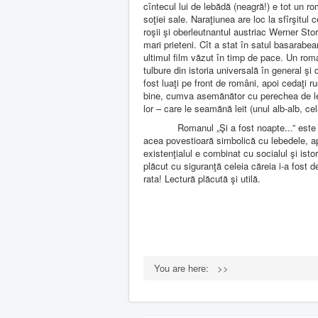
cîntecul lui de lebădă (neagră!) e tot un 
soţiei sale. Naraţiunea are loc la sfîrşitu
roşii şi oberleutnantul austriac Werner Stor
mari prieteni. Cît a stat în satul basarabe
ultimul film văzut în timp de pace. Un roma
tulbure din istoria universală în general şi
fost luaţi pe front de români, apoi cedaţi r
bine, cumva asemănător cu perechea de lebe
lor – care le seamănă leit (unul alb-alb, ce
Romanul „Şi a fost noapte...” este f
acea povestioară simbolică cu lebedele, apo
existenţialul e combinat cu socialul şi ist
plăcut cu siguranţă celeia căreia i-a fost 
rata! Lectură plăcută şi utilă.
You are here:
>>