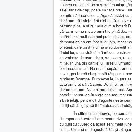
spunea atunci să iubim şi să fim iubiţi („A
să-şi facă de cap, poate să facă orice. Dar
permite să facă orice… Aşa că astăzi este
dacă am trăit viaţa fără nici un Dumnezeu, 
pătrund pînă la sfîrşit aşa cum a hotărît 
să las în urma mea o amintire plină de... n
hotărîri mai mult sau mai puţin idioate, de
demonstrez că am fost şi eu om, măcar acu
prieteni, care pînă la urmă s-au dovedit a f
rîndul lor, s-au străduit să-mi demonstre
să vorbesc de asta, dacă, să zicem, un col
mine, în una din cărţile lui, în felul următ
postmodernistul”. Nu m-am supărat, am hot
cazul, pentru că ei aşteaptă răspunsul acest
gîndeşti: Doamne, Dumnezeule, în ţara asta
asta am vrut să vă spun. De altfel, ar fi t
dar ce rost are. Nu mai are niciun rost. Aşa 
hotărîri, pentru că în viaţă cea mai măruntă 
să vă iubiţi, pentru că dragostea este cea 
să fiţi sănătoşi şi să fiţi întotdeauna îndrăgo
În ultimul său interviu, pe care am 
de importantă este iubirea pentru dvs. ca s
cu publicul: „Cred că acest sentiment lune
nimic. Chiar şi în dragoste!”. Ca şi „Singur