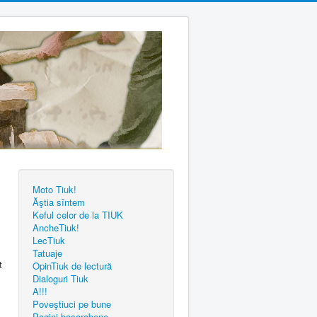
Moto Tiuk!
Ăştia sîntem
Keful celor de la TIUK
AncheTiuk!
LecTiuk
Tatuaje
t
OpinTiuk de lectură
Dialoguri Tiuk
A!!!
Poveştiuci pe bune
Pagini basarabene