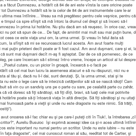
şa a făcut Dumnezeu, a hotărît că 84 de ani este vîrsta la care oricine poate
 tot Dumnezeu a hotărît să le ia celor de 84 de ani instrumentele care le-ar
 ultima mea întîlnire… Vreau sa mă pregătesc pentru cele veşnice, pentru că
e timpul ca spre sfîrşit să mă întorc la drumul cel drept şi să încerc să-l
Dumnezeu în prima lui hotărîre. Nu ştiu dacă am să reuşesc. În orice caz, vrea
ici nu pot să spun de ce... De fapt,
de amintiri
mai mult sau mai puţin bune, d
 tot ceea ce este viaţa unui om, la urma urmei. Şi vreau în felul ăsta să
m, la sfîrşit să mi se recunoască lucrul acesta. Am avut foarte mulţi
i mai puţin prieteni decît poate ar fi fost cazul. Am avut duşmani, care şi ei, l
ze că sunt mai duşmani decît m-aş fi aşteptat. Dar de ce să pomenesc, de ce
eg, pe care încercam să-l stimez într-o vreme, începe un articol al lui despre
or: ,,Poetul cutare, cu un picior în groapă, încearcă s-o facă pe
ărît că cel mai bun lucru la asemenea atacuri e să nu răspunzi, nici nu e
a al tău şi, dacă nu li-l dai, sunt derutaţi. Şi, la urma urmei, stai şi te
 nu este o lege care să le interzică cetăţenilor săi să se nască idioţi! Cam
rebuit să vin cu un sandviş uns pe o parte cu sare, pe cealaltă parte cu zahăr,
că vă doresc să fiţi sănătoşi, să fiţi dîrji, bravi, să luaţi cele mai potrivite
hotărîre poate să-ţi întoarcă viaţa în altă direcţie. Să fiţi sănătoşi şi nu uitaţi
mai frumoasă parte a vieţii şi unde nu este dragoste nu este nimic. Să trăiţi,
stiţi”).
avut onoarea să-l fac chiar eu şi pe care-l puteţi citi în Tiuk!, la întrebarea „cî
criitor?”, Aureliu Busuioc îşi exprimă aceeaşi idee ca şi-n acea ultimă întîlni
cos este important nu numai pentru un scriitor. Unde nu este iubire – nu este
 în faţa dragostei”, cel mai cunoscut roman al său, reeditat tot de Cartier, şi