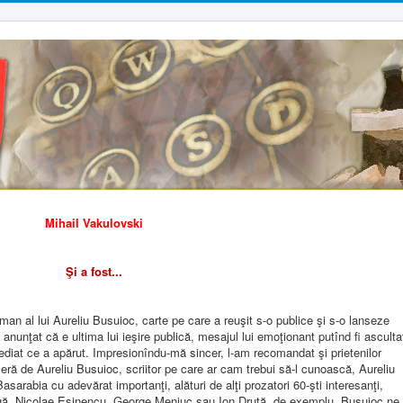
Mihail Vakulovski
Şi a fost...
al lui Aureliu Busuioc, carte pe care a reuşit s-o publice şi s-o lanseze
a anunţat că e ultima lui ieşire publică, mesajul lui emoţionant putînd fi asculta
ediat ce a apărut. Impresionîndu-mă sincer, l-am recomandat şi prietenilor
eră de Aureliu Busuioc, scriitor pe care ar cam trebui să-l cunoască, Aureliu
Basarabia cu adevărat importanţi, alături de alţi prozatori 60-şti interesanţi,
gă, Nicolae Esinencu, George Meniuc sau Ion Druţă, de exemplu. Busuioc ne