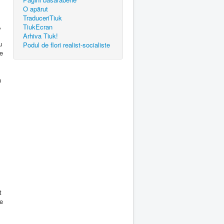
O apărut
TraduceriTiuk
,
TiukEcran
Arhiva Tiuk!
u
Podul de flori realist-socialiste
e
a
t
re