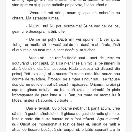
vine spre ea şi-şi pune mâinile pe pervaz, înconjurând-o.
- Vreau să mă săruţi acum şi apoi să coborâm cu
chitara. Mă aşteaptă lumea.
- Nu, nu, nu! Nu pot, scuză-mă! Şi ne văd cei de jos,
geamul e deasupra intrării, uite.
- De ce nu poţi? Dacă îmi vei spune, mă vei ajuta.
Totuşi, ar merita să ne vadă cei de jos dacă m-ai săruta, lăsă
el cuvintele să iasă mai sincer decât şi-ar fi dorit.
- Vreau să... să rămân fidelă unui... unei idei, zise ea
scuturând uşor capul. Ştia că n-ar înşela nimic şi pe nimeni în
afară de sine dacă ar accepta. Radu alesese să dispară din
peisaj fără explicaţii şi o sunase în seara asta fără scuze sau
dorinţe de revedere. Probabil se simţea singur sau i se făcuse
dor, dar nu suficient cât să ceară împăcarea. Oricum, nu aici şi
aşa se găsea soluţia, cu toate că avea imprimată în piele
îmbrăţişarea de prea bine a lui Dan, cu toate că aroma lui îi
făcea mintea să zburde, cu toate...
Dan e răvăşit. Cu o foame nebănuită până acum, vrea
să simtă gustul sărutului ei, îl ghicea cu gust de rodie şi miere.
Însă o parte din el se bucură că a fost refuzat.
Aşa e moral,
nu?
Oricât de impresionat a fost de firea ei, oricât de mult e
atras de fiecare bucăţică din corpul ei, oricâte scenarii are în