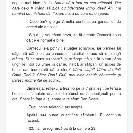
cap, e mai bine să nu
. Noroc că a fost ea cea raţională. Dar
oare ce-o fi vrând să zică cu fidelitatea într-o idee? Ah, mă
termină cu misterul din fiecare frază pe care mi-o spune.
- Coborâm? şterge Amelia continuarea gândurilor de
acasă
ale ambilor.
- Sigur. Îţi voi cânta ceva, să fii atentă: Oamenii spun
că ce e normal e bine.
Cântecul s-a potrivit situaţiei echivoce, iar privirea lui
săgetată către ea pe parcursul melodiei o face să înţeleagă
atâtea. Şi ce sens au toate? Îşi strânge mâinile în pumn până
unghiile intră cu urme în carne. Parcă ar stăpâni un acces de
furie, dar îndreptată către cine
? Către viaţă? Către destin?
Către Radu? Către Dan? Ouf, mai bine ascult cântecele şi
trăiesc momentul de acum.
..
Dimineaţa, reflexul a trezit-o pe la 7 şi a ieşit pe terasa
hotelului să salute soarele. Telefonul sună neobişnuit pentru
oră. Soare în faţa ei şi soare la telefon: Dan Soare.
- Ţi-ai închis telefonul azi noapte.
Apelul nu-i putea cuantifica zâmbetul. El continuă
râzând:
- 23, hai, te rog, urcă până la camera 23.