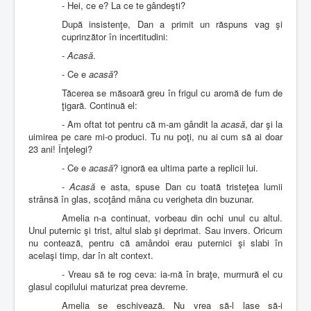
- Hei, ce e? La ce te gândeşti?
După insistenţe, Dan a primit un răspuns vag şi
cuprinzător în incertitudini:
-
Acasă
.
- Ce e
acasă
?
Tăcerea se măsoară greu în frigul cu aromă de fum de
ţigară. Continuă el:
- Am oftat tot pentru că m-am gândit la
acasă
, dar şi la
uimirea pe care mi-o produci. Tu nu poţi, nu ai cum să ai doar
23 ani! Înţelegi?
- Ce e
acasă
? ignoră ea ultima parte a replicii lui.
-
Acasă
e asta, spuse Dan cu toată tristeţea lumii
strânsă în glas, scoţând mâna cu verigheta din buzunar.
Amelia n-a continuat, vorbeau din ochi unul cu altul.
Unul puternic şi trist, altul slab şi deprimat. Sau invers. Oricum
nu contează, pentru că amândoi erau puternici şi slabi în
acelaşi timp, dar în alt context.
- Vreau să te rog ceva: ia-mă în braţe, murmură el cu
glasul copilului maturizat prea devreme.
Amelia se eschivează. Nu vrea să-l lase să-i