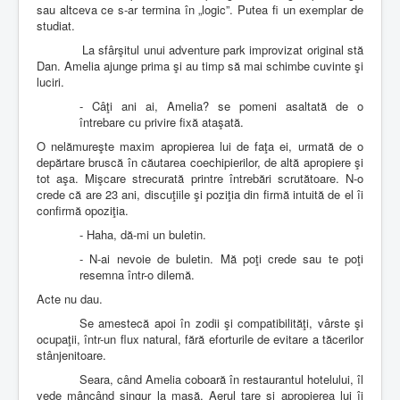
sau altceva ce s-ar termina în „logic”. Putea fi un exemplar de
studiat.
La sfârşitul unui adventure park improvizat original stă
Dan. Amelia ajunge prima şi au timp să mai schimbe cuvinte şi
luciri.
- Câţi ani ai, Amelia? se pomeni asaltată de o
întrebare cu privire fixă ataşată.
O nelămureşte maxim apropierea lui de faţa ei, urmată de o
depărtare bruscă în căutarea coechipierilor, de altă apropiere şi
tot aşa. Mişcare strecurată printre întrebări scrutătoare. N-o
crede că are 23 ani, discuţiile şi poziţia din firmă intuită de el îi
confirmă opoziţia.
- Haha, dă-mi un buletin.
- N-ai nevoie de buletin. Mă poţi crede sau te poţi
resemna într-o dilemă.
Acte nu dau.
Se amestecă apoi în zodii şi compatibilităţi, vârste şi
ocupaţii, într-un flux natural, fără eforturile de evitare a tăcerilor
stânjenitoare.
Seara, când Amelia coboară în restaurantul hotelului, îl
vede mâncând singur la masă. Aerul tare şi apropierea lui îi