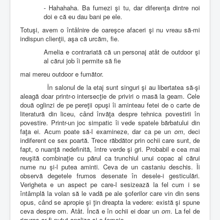
- Hahahaha. Ba fumezi şi tu, dar diferenţa dintre noi
doi e că eu dau bani pe ele.
Totuşi, avem o întâlnire de oareşce afaceri şi nu vreau să-mi
indispun clienţii, aşa că urcăm, fie.
Amelia e contrariată că un personaj atât de outdoor şi
al cărui job îi permite să fie
mai mereu outdoor e fumător.
În salonul de la etaj sunt singuri şi au libertatea să-şi
aleagă doar printr-o intersecţie de priviri o masă la geam. Cele
două oglinzi de pe pereţii opuşi îi aminteau fetei de o carte de
literatură din liceu, când învăţa despre tehnica povestirii în
povestire. Printr-un joc simpatic îi vede spatele bărbatului din
faţa ei. Acum poate să-l examineze, dar ca pe un
om
, deci
indiferent ce sex poartă. Trece răbdător prin ochii care sunt, de
fapt, o nuanţă nedefinită, între verde şi gri. Probabil e cea mai
reuşită combinaţie cu părul ca trunchiul unui copac al cărui
nume nu şi-l putea aminti. Ceva de un castaniu deschis. Îi
observă degetele frumos desenate în desele-i gesticulări.
Verigheta e un aspect pe care-l sesizează la fel cum i se
întâmplă la volan să le vadă pe ale şoferilor care vin din sens
opus, când se apropie şi ţin dreapta la vedere: există şi spune
ceva despre om. Atât. Încă e în ochii ei doar un
om
. La fel de
riguros ar fi putut analiza şi o femeie.