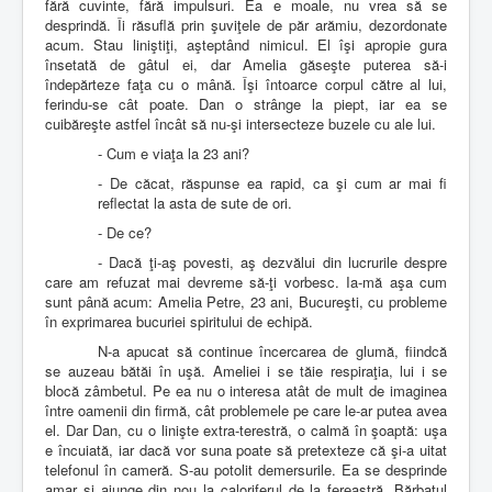
fără cuvinte, fără impulsuri. Ea e moale, nu vrea să se
desprindă. Îi răsuflă prin şuviţele de păr arămiu, dezordonate
acum. Stau liniştiţi, aşteptând nimicul. El îşi apropie gura
însetată de gâtul ei, dar Amelia găseşte puterea să-i
îndepărteze faţa cu o mână. Îşi întoarce corpul către al lui,
ferindu-se cât poate. Dan o strânge la piept, iar ea se
cuibăreşte astfel încât să nu-şi intersecteze buzele cu ale lui.
- Cum e viaţa la 23 ani?
- De căcat, răspunse ea rapid, ca şi cum ar mai fi
reflectat la asta de sute de ori.
- De ce?
- Dacă ţi-aş povesti, aş dezvălui din lucrurile despre
care am refuzat mai devreme să-ţi vorbesc. Ia-mă aşa cum
sunt până acum: Amelia Petre, 23 ani, Bucureşti, cu probleme
în exprimarea bucuriei spiritului de echipă.
N-a apucat să continue încercarea de glumă, fiindcă
se auzeau bătăi în uşă. Ameliei i se tăie respiraţia, lui i se
blocă zâmbetul. Pe ea nu o interesa atât de mult de imaginea
între oamenii din firmă, cât problemele pe care le-ar putea avea
el. Dar Dan, cu o linişte extra-terestră, o calmă în şoaptă: uşa
e încuiată, iar dacă vor suna poate să pretexteze că şi-a uitat
telefonul în cameră. S-au potolit demersurile. Ea se desprinde
amar şi ajunge din nou la caloriferul de la fereastră. Bărbatul