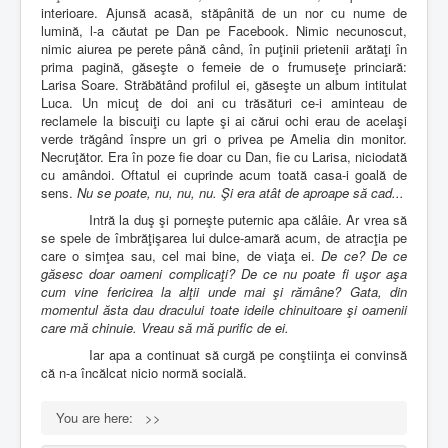
interioare. Ajunsă acasă, stăpânită de un nor cu nume de
lumină, l-a căutat pe Dan pe Facebook. Nimic necunoscut,
nimic aiurea pe perete până când, în puţinii prietenii arătaţi în
prima pagină, găseşte o femeie de o frumuseţe princiară:
Larisa Soare. Străbătând profilul ei, găseşte un album intitulat
Luca. Un micuţ de doi ani cu trăsături ce-i aminteau de
reclamele la biscuiţi cu lapte şi ai cărui ochi erau de acelaşi
verde trăgând înspre un gri o privea pe Amelia din monitor.
Necruţător. Era în poze fie doar cu Dan, fie cu Larisa, niciodată
cu amândoi. Oftatul ei cuprinde acum toată casa-i goală de
sens.
Nu se poate, nu, nu, nu. Şi era atât de aproape să cad...
Intră la duş şi porneşte puternic apa călâie. Ar vrea să
se spele de îmbrăţişarea lui dulce-amară acum, de atracţia pe
care o simţea sau, cel mai bine, de viaţa ei.
De ce? De ce
găsesc doar oameni complicaţi? De ce nu poate fi uşor aşa
cum vine fericirea la alţii unde mai şi rămâne? Gata, din
momentul ăsta dau dracului toate ideile chinuitoare şi oamenii
care mă chinuie. Vreau să mă purific de ei.
Iar apa a continuat să curgă pe conştiinţa ei convinsă
că n-a încălcat nicio normă socială.
You are here:
>>