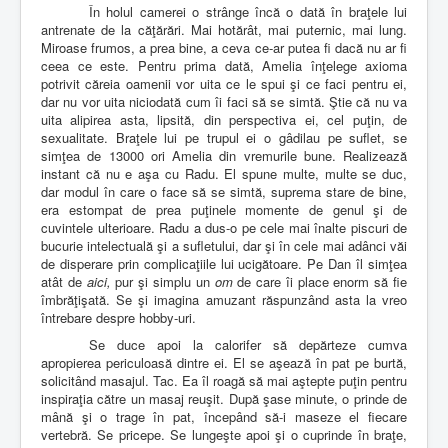
În holul camerei o strânge încă o dată în braţele lui
antrenate de la căţărări. Mai hotărât, mai puternic, mai lung.
Miroase frumos, a prea bine, a ceva ce-ar putea fi dacă nu ar fi
ceea ce este. Pentru prima dată, Amelia înţelege axioma
potrivit căreia oamenii vor uita ce le spui şi ce faci pentru ei,
dar nu vor uita niciodată cum îi faci să se simtă. Ştie că nu va
uita alipirea asta, lipsită, din perspectiva ei, cel puţin, de
sexualitate. Braţele lui pe trupul ei o gâdilau pe suflet, se
simţea de 13000 ori Amelia din vremurile bune. Realizează
instant că nu e aşa cu Radu. El spune multe, multe se duc,
dar modul în care o face să se simtă, suprema stare de bine,
era estompat de prea puţinele momente de genul şi de
cuvintele ulterioare. Radu a dus-o pe cele mai înalte piscuri de
bucurie intelectuală şi a sufletului, dar şi în cele mai adânci văi
de disperare prin complicaţiile lui ucigătoare. Pe Dan îl simţea
atât de
aici,
pur şi simplu un
om
de care îi place enorm să fie
îmbrăţişată. Se şi imagina amuzant răspunzând asta la vreo
întrebare despre hobby-uri.
Se duce apoi la calorifer să depărteze cumva
apropierea periculoasă dintre ei. El se aşează în pat pe burtă,
solicitând masajul. Tac. Ea îl roagă să mai aştepte puţin pentru
inspiraţia către un masaj reuşit. După şase minute, o prinde de
mână şi o trage în pat, începând să-i maseze el fiecare
vertebră. Se pricepe. Se lungeşte apoi şi o cuprinde în braţe,