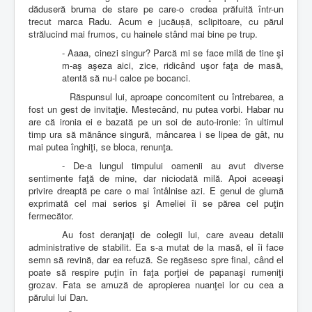
dăduseră bruma de stare pe care-o credea prăfuită într-un
trecut marca Radu. Acum e jucăușă, sclipitoare, cu părul
strălucind mai frumos, cu hainele stând mai bine pe trup.
- Aaaa, cinezi singur? Parcă mi se face milă de tine şi
m-aş aşeza aici, zice, ridicând uşor faţa de masă,
atentă să nu-l calce pe bocanci.
Răspunsul lui, aproape concomitent cu întrebarea, a
fost un gest de invitaţie. Mestecând, nu putea vorbi. Habar nu
are că ironia ei e bazată pe un soi de auto-ironie: în ultimul
timp ura să mănânce singură, mâncarea i se lipea de gât, nu
mai putea înghiţi, se bloca, renunţa.
- De-a lungul timpului oamenii au avut diverse
sentimente faţă de mine, dar niciodată milă. Apoi aceeaşi
privire dreaptă pe care o mai întâlnise azi. E genul de glumă
exprimată cel mai serios şi Ameliei îi se părea cel puţin
fermecător.
Au fost deranjaţi de colegii lui, care aveau detalii
administrative de stabilit. Ea s-a mutat de la masă, el îi face
semn să revină, dar ea refuză. Se regăsesc spre final, când el
poate să respire puţin în faţa porţiei de papanaşi rumeniţi
grozav. Fata se amuză de apropierea nuanţei lor cu cea a
părului lui Dan.