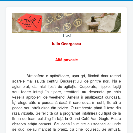
Tiuk!
Iulia Georgescu
Altă poveste
Atmosfera e apăsătoare, uşor gri, fiindcă doar rareori
soarele mai salută centrul Bucureştiului de printre nori. Nu e
aglomerat, dar nici lipsit de agitaţie. Corporate, hippie, ieşiţi
sau foarte intraţi în tipare, trecătorii au desenată pe chip
veselia apropierii de weekend. Amelia îi analizează curioasă.
Îşi alege câte o persoană dacă îi sare ceva în ochi, fie că e
geaca sau strălucirea din privire. O urmăreşte până îi iese din
raza vizuală. Se felicită că a programat întâlnirea cu tipul de la
firma de team-building în faţă la Grand Café Van Gogh. Poate
observa atâţia oameni. Se joacă în minte cu scenariile: unde
se duc, ce-au mâncat la prânz, cu cine locuiesc. Se amuză,