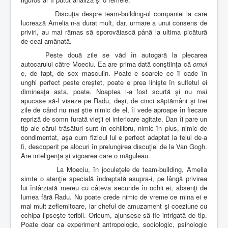
Discuţia despre team-building-ul companiei la care
lucrează Amelia n-a durat mult, dar, urmare a unui consens de
priviri, au mai rămas să sporovăiască până la ultima picătură
de ceai amânată.
Peste două zile se văd în autogară la plecarea
autocarului către Moeciu. Ea are prima dată conştiinţa că
omul
e, de fapt, de sex masculin. Poate e soarele ce îi cade în
unghi perfect peste creştet, poate e prea linişte în sufletul ei
dimineaţa asta, poate. Noaptea i-a fost scurtă şi nu mai
apucase să-l viseze pe Radu, deşi, de cinci săptămâni şi trei
zile de când nu mai ştie nimic de el, îl vede aproape în fiecare
repriză de somn furată vieţii ei interioare agitate. Dan îi pare un
tip ale cărui trăsături sunt în echilibru, nimic în plus, nimic de
condimentat, aşa cum fizicul lui e perfect adaptat la felul de-a
fi, descoperit pe alocuri în prelungirea discuţiei de la Van Gogh.
Are inteligenţa şi vigoarea care o măguleau.
La Moeciu, în joculeţele de team-building, Amelia
simte o atenţie specială îndreptată asupra-i, pe lângă privirea
lui întârziată mereu cu câteva secunde în ochii ei, absenţi de
lumea fără Radu. Nu poate crede nimic de vreme ce mina ei e
mai mult zeflemitoare, iar cheful de amuzament şi coeziune cu
echipa lipseşte teribil. Oricum, ajunsese să fie intrigată de tip.
Poate doar ca experiment antropologic, sociologic, psihologic