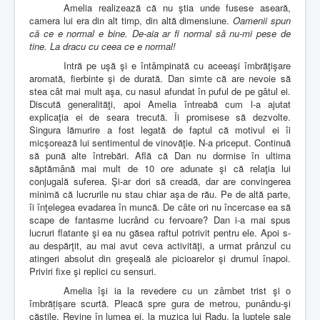
Amelia realizează că nu ştia unde fusese aseară,
camera lui era din alt timp, din altă dimensiune.
Oamenii spun
că ce e normal e bine. De-aia ar fi normal să nu-mi pese de
tine. La dracu cu ceea ce e normal!
Intră pe uşă şi e întâmpinată cu aceeaşi îmbrăţişare
aromată, fierbinte şi de durată. Dan simte că are nevoie să
stea cât mai mult aşa, cu nasul afundat în puful de pe gâtul ei.
Discută generalităţi, apoi Amelia întreabă cum l-a ajutat
explicaţia ei de seara trecută. Îi promisese să dezvolte.
Singura lămurire a fost legată de faptul că motivul ei îi
micşorează lui sentimentul de vinovăţie. N-a priceput. Continuă
să pună alte întrebări. Află că Dan nu dormise în ultima
săptămână mai mult de 10 ore adunate şi că relaţia lui
conjugală suferea. Şi-ar dori să creadă, dar are convingerea
minimă că lucrurile nu stau chiar aşa de rău. Pe de altă parte,
îi înţelegea evadarea în muncă. De câte ori nu încercase ea să
scape de fantasme lucrând cu fervoare? Dan i-a mai spus
lucruri flatante şi ea nu găsea raftul potrivit pentru ele. Apoi s-
au despărţit, au mai avut ceva activităţi, a urmat prânzul cu
atingeri absolut din greşeală ale picioarelor şi drumul înapoi.
Priviri fixe şi replici cu sensuri.
Amelia îşi ia la revedere cu un zâmbet trist şi o
îmbrățișare scurtă. Pleacă spre gura de metrou, punându-şi
căştile. Revine în lumea ei, la muzica lui Radu, la luptele sale