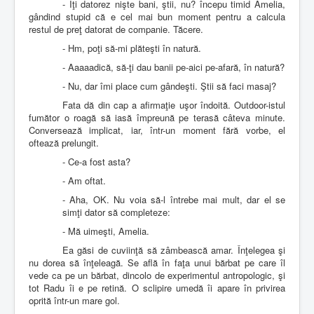
- Îţi datorez nişte bani, ştii, nu? începu timid Amelia,
gândind stupid că e cel mai bun moment pentru a calcula
restul de preţ datorat de companie. Tăcere.
- Hm, poţi să-mi plăteşti în natură.
- Aaaaadică, să-ţi dau banii pe-aici pe-afară, în natură?
- Nu, dar îmi place cum gândeşti. Ştii să faci masaj?
Fata dă din cap a afirmaţie uşor îndoită. Outdoor-istul
fumător o roagă să iasă împreună pe terasă câteva minute.
Conversează implicat, iar, într-un moment fără vorbe, el
oftează prelungit.
- Ce-a fost asta?
- Am oftat.
- Aha, OK. Nu voia să-l întrebe mai mult, dar el se
simţi dator să completeze:
- Mă uimeşti, Amelia.
Ea găsi de cuviinţă să zâmbească amar. Înţelegea şi
nu dorea să înţeleagă. Se află în faţa unui bărbat pe care îl
vede ca pe un bărbat, dincolo de experimentul antropologic, şi
tot Radu îi e pe retină. O sclipire umedă îi apare în privirea
oprită într-un mare gol.