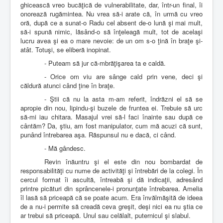
ghicească vreo bucăţică de vulnerabilitate, dar, într-un final, îi
onorează rugămintea. Nu vrea să-i arate că, în urmă cu vreo
oră, după ce a sunat-o Radu cel absent de-o lună şi mai mult,
să-i spună nimic, lăsând-o să înţeleagă mult, tot de acelaşi
lucru avea şi ea o mare nevoie: de un om s-o ţină în braţe şi-
atât. Totuşi, se eliberă inopinat.
- Puteam să jur că-mbrăţişarea ta e caldă.
- Orice om viu are sânge cald prin vene, deci şi
căldură atunci când ţine în braţe.
- Ştii că nu la asta m-am referit, îndrăzni el să se
apropie din nou, lipindu-şi buzele de fruntea ei. Trebuie să urc
să-mi iau chitara. Masajul vrei să-l faci înainte sau după ce
cântăm? Da, ştiu, am fost manipulator, cum mă acuzi că sunt,
punând întrebarea aşa. Răspunsul nu e dacă, ci când.
- Mă gândesc.
Revin înăuntru şi el este din nou bombardat de
responsabilităţi cu nume de activităţi şi întrebări de la colegi. În
cercul format îi ascultă, întreabă şi dă indicaţii, adresând
printre picături din sprâncenele-i pronunţate întrebarea. Amelia
îl lasă să priceapă că se poate acum. Era învălmăşită de ideea
de a nu-i permite să creadă ceva greşit, deşi nici ea nu ştia ce
ar trebui să priceapă. Unul sau celălalt, puternicul şi slabul.