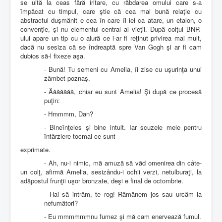
se uită la ceas fără iritare, cu răbdarea omului care s-a
împăcat cu timpul, care ştie că cea mai bună relaţie cu
abstractul duşmănit e cea în care îl iei ca atare, un etalon, o
convenţie, şi nu elementul central al vieţii. După colţul BNR-
ului apare un tip cu o alură ce i-ar fi reţinut privirea mai mult,
dacă nu sesiza că se îndreaptă spre Van Gogh şi ar fi cam
dubios să-l fixeze aşa.
- Bună! Tu semeni cu Amelia, îi zise cu uşurinţa unui
zâmbet poznaş.
- Ăăăăăăă, chiar eu sunt Amelia! Şi după ce procesă
puţin:
- Hmmmm, Dan?
- Bineînţeles şi bine intuit. Iar scuzele mele pentru
întârziere tocmai ce sunt
exprimate.
- Ah, nu-i nimic, mă amuză să văd omenirea din câte-
un colţ, afirmă Amelia, sesizându-i ochii verzi, netulburaţi, la
adăpostul frunţii uşor bronzate, deşi e final de octombrie.
- Hai să intrăm, te rog! Rămânem jos sau urcăm la
nefumători?
- Eu mmmmmmnu fumez şi mă cam enervează fumul.