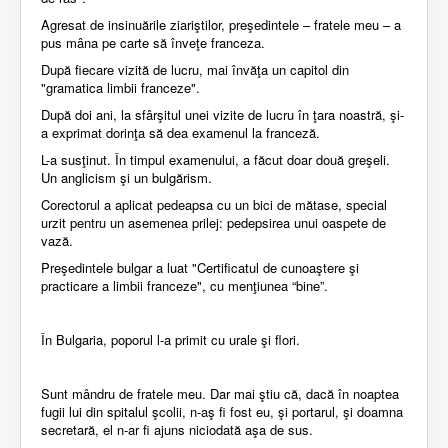
Agresat de insinuările ziariştilor, preşedintele – fratele meu – a
pus mâna pe carte să înveţe franceza.
După fiecare vizită de lucru, mai învăţa un capitol din
"gramatica limbii franceze".
După doi ani, la sfârşitul unei vizite de lucru în ţara noastră, şi-
a exprimat dorinţa să dea examenul la franceză.
L-a susţinut. În timpul examenului, a făcut doar două greşeli.
Un anglicism şi un bulgărism.
Corectorul a aplicat pedeapsa cu un bici de mătase, special
urzit pentru un asemenea prilej: pedepsirea unui oaspete de
vază.
Preşedintele bulgar a luat "Certificatul de cunoaştere şi
practicare a limbii franceze", cu menţiunea “bine”.
În Bulgaria, poporul l-a primit cu urale şi flori.
Sunt mândru de fratele meu. Dar mai ştiu că, dacă în noaptea
fugii lui din spitalul şcolii, n-aş fi fost eu, şi portarul, şi doamna
secretară, el n-ar fi ajuns niciodată aşa de sus.