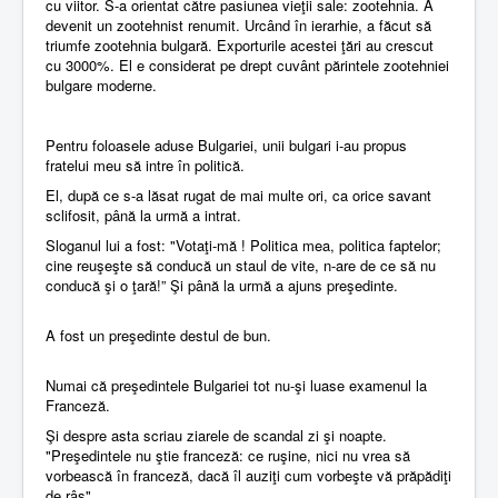
cu viitor. S-a orientat către pasiunea vieţii sale: zootehnia. A
devenit un zootehnist renumit. Urcând în ierarhie, a făcut să
triumfe zootehnia bulgară. Exporturile acestei ţări au crescut
cu 3000%. El e considerat pe drept cuvânt părintele zootehniei
bulgare moderne.
Pentru foloasele aduse Bulgariei, unii bulgari i-au propus
fratelui meu să intre în politică.
El, după ce s-a lăsat rugat de mai multe ori, ca orice savant
sclifosit, până la urmă a intrat.
Sloganul lui a fost: "Votaţi-mă ! Politica mea, politica faptelor;
cine reuşeşte să conducă un staul de vite, n-are de ce să nu
conducă şi o ţară!” Şi până la urmă a ajuns preşedinte.
A fost un preşedinte destul de bun.
Numai că preşedintele Bulgariei tot nu-şi luase examenul la
Franceză.
Şi despre asta scriau ziarele de scandal zi şi noapte.
"Preşedintele nu ştie franceză: ce ruşine, nici nu vrea să
vorbească în franceză, dacă îl auziţi cum vorbeşte vă prăpădiţi
de râs".