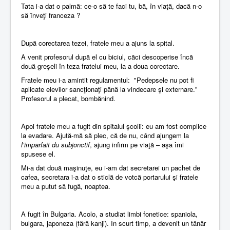
Tata i-a dat o palmă: ce-o să te faci tu, bă, în viaţă, dacă n-o
să înveţi franceza ?
După corectarea tezei, fratele meu a ajuns la spital.
A venit profesorul după el cu biciul, căci descoperise încă
două greşeli în teza fratelui meu, la a doua corectare.
Fratele meu i-a amintit regulamentul: "Pedepsele nu pot fi
aplicate elevilor sancţionaţi până la vindecare şi externare."
Profesorul a plecat, bombănind.
Apoi fratele meu a fugit din spitalul şcolii: eu am fost complice
la evadare. Ajută-mă să plec, că de nu, când ajungem la
l’imparfait du subjonctif
, ajung infirm pe viaţă – aşa îmi
spusese el.
Mi-a dat două maşinuţe, eu i-am dat secretarei un pachet de
cafea, secretara i-a dat o sticlă de votcă portarului şi fratele
meu a putut să fugă, noaptea.
A fugit în Bulgaria. Acolo, a studiat limbi fonetice: spaniola,
bulgara, japoneza (fără kanji). În scurt timp, a devenit un tânăr