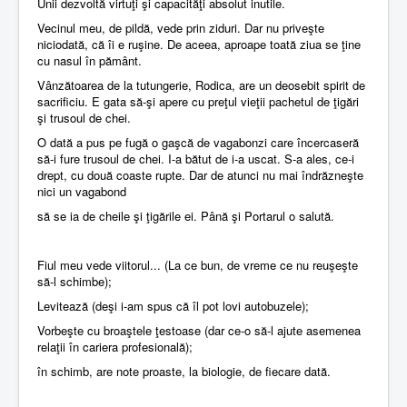
Unii dezvoltă virtuţi şi capacităţi absolut inutile.
Vecinul meu, de pildă, vede prin ziduri. Dar nu priveşte
niciodată, că îi e ruşine. De aceea, aproape toată ziua se ţine
cu nasul în pământ.
Vânzătoarea de la tutungerie, Rodica, are un deosebit spirit de
sacrificiu. E gata să-şi apere cu preţul vieţii pachetul de ţigări
şi trusoul de chei.
O dată a pus pe fugă o gaşcă de vagabonzi care încercaseră
să-i fure trusoul de chei. I-a bătut de i-a uscat. S-a ales, ce-i
drept, cu două coaste rupte. Dar de atunci nu mai îndrăzneşte
nici un vagabond
să se ia de cheile şi ţigările ei. Până şi Portarul o salută.
Fiul meu vede viitorul... (La ce bun, de vreme ce nu reuşeşte
să-l schimbe);
Levitează (deşi i-am spus că îl pot lovi autobuzele);
Vorbeşte cu broaştele ţestoase (dar ce-o să-l ajute asemenea
relaţii în cariera profesională);
în schimb, are note proaste, la biologie, de fiecare dată.