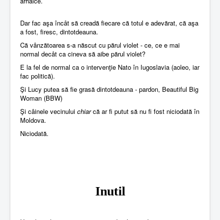
arhaice.
Dar fac aşa încât să creadă fiecare că totul e adevărat, că aşa
a fost, firesc, dintotdeauna.
Că vânzătoarea s-a născut cu părul violet - ce, ce e mai
normal decât ca cineva să aibe părul violet?
E la fel de normal ca o intervenţie Nato în Iugoslavia (aoleo, iar
fac politică).
Şi Lucy putea să fie grasă dintotdeauna - pardon, Beautiful Big
Woman (BBW)
Şi câinele vecinului
chiar
că ar fi putut să nu fi fost niciodată în
Moldova.
Niciodată.
Inutil