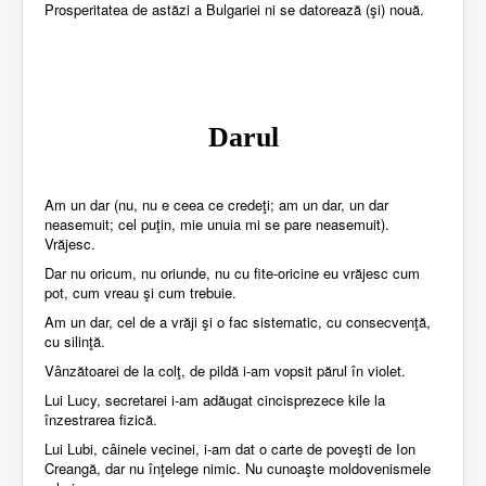
Prosperitatea de astăzi a Bulgariei ni se datorează (şi) nouă.
Darul
Am un dar (nu, nu e ceea ce credeţi; am un dar, un dar
neasemuit; cel puţin, mie unuia mi se pare neasemuit).
Vrăjesc.
Dar nu oricum, nu oriunde, nu cu fite-oricine eu vrăjesc cum
pot, cum vreau şi cum trebuie.
Am un dar, cel de a vrăji şi o fac sistematic, cu consecvenţă,
cu silinţă.
Vânzătoarei de la colţ, de pildă i-am vopsit părul în violet.
Lui Lucy, secretarei i-am adăugat cincisprezece kile la
înzestrarea fizică.
Lui Lubi, câinele vecinei, i-am dat o carte de poveşti de Ion
Creangă, dar nu înţelege nimic. Nu cunoaşte moldovenismele