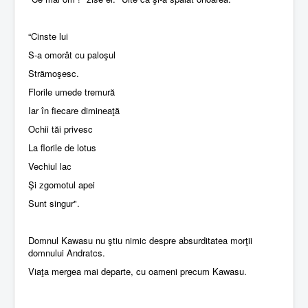
“Cinste lui
S-a omorât cu paloşul
Strămoşesc.
Florile umede tremură
Iar în fiecare dimineaţă
Ochii tăi privesc
La florile de lotus
Vechiul lac
Şi zgomotul apei
Sunt singur".
Domnul Kawasu nu ştiu nimic despre absurditatea morţii
domnului Andratcs.
Viaţa mergea mai departe, cu oameni precum Kawasu.