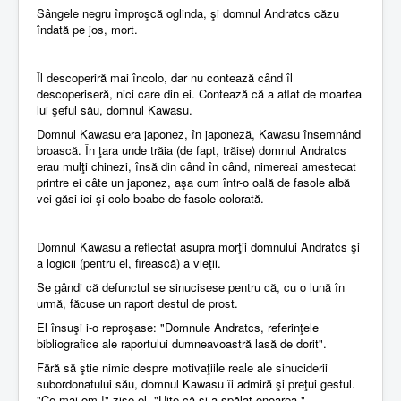
Sângele negru împroşcă oglinda, şi domnul Andratcs căzu
îndată pe jos, mort.
Îl descoperiră mai încolo, dar nu contează când îl
descoperiseră, nici care din ei. Contează că a aflat de moartea
lui şeful său, domnul Kawasu.
Domnul Kawasu era japonez, în japoneză, Kawasu însemnând
broască. În ţara unde trăia (de fapt, trăise) domnul Andratcs
erau mulţi chinezi, însă din când în când, nimereai amestecat
printre ei câte un japonez, aşa cum într-o oală de fasole albă
vei găsi ici şi colo boabe de fasole colorată.
Domnul Kawasu a reflectat asupra morţii domnului Andratcs şi
a logicii (pentru el, firească) a vieţii.
Se gândi că defunctul se sinucisese pentru că, cu o lună în
urmă, făcuse un raport destul de prost.
El însuşi i-o reproşase: "Domnule Andratcs, referinţele
bibliografice ale raportului dumneavoastră lasă de dorit".
Fără să ştie nimic despre motivaţiile reale ale sinuciderii
subordonatului său, domnul Kawasu îi admiră şi preţui gestul.
"Ce mai om !" zise el. "Uite că şi-a spălat onoarea."