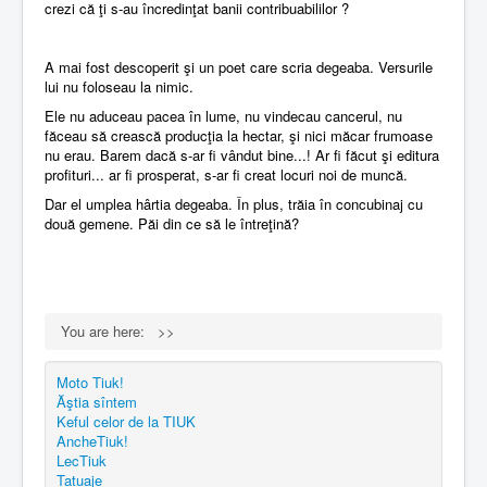
crezi că ţi s-au încredinţat banii contribuabililor ?
A mai fost descoperit şi un poet care scria degeaba. Versurile
lui nu foloseau la nimic.
Ele nu aduceau pacea în lume, nu vindecau cancerul, nu
făceau să crească producţia la hectar, şi nici măcar frumoase
nu erau. Barem dacă s-ar fi vândut bine...! Ar fi făcut şi editura
profituri... ar fi prosperat, s-ar fi creat locuri noi de muncă.
Dar el umplea hârtia degeaba. În plus, trăia în concubinaj cu
două gemene. Păi din ce să le întreţină?
You are here:
>>
Moto Tiuk!
Ăştia sîntem
Keful celor de la TIUK
AncheTiuk!
LecTiuk
Tatuaje