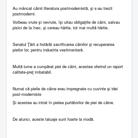
Au mâncat câinii literatura postmodernistă, şi s-au trezit
postmoderni.
Vorbeau vrute şi nevrute, îşi uitau obligaţiile de câini, salvau
pisici de la înec, şi cereau hârtie, tot mai multă hârtie.
Senatul Ţării a hotărât sacrificarea câinilor şi recuperarea
pieilor lor, pentru industria vestimentară.
Multă lume a cumpărat piei de câini, acestea oferind un raport
calitate-preţ imbatabil.
Numai că pieile de câine erau impregnate cu cuvinte şi idei
post-moderniste
Şi acestea au intrat în pielea purtătorilor de piei de câine.
De atunci, aceste tatuaje sunt foarte la modă.