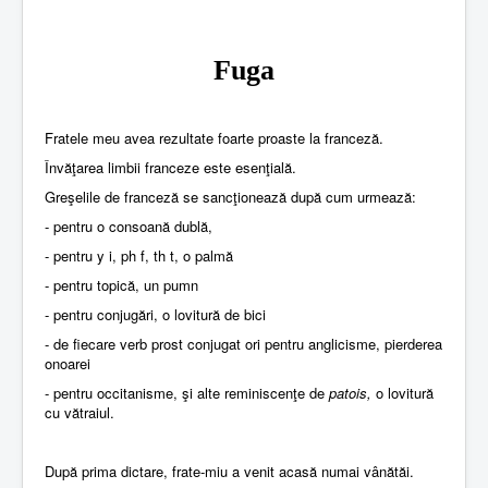
Fuga
Fratele meu avea rezultate foarte proaste la franceză.
Învăţarea limbii franceze este esenţială.
Greşelile de franceză se sancţionează după cum urmează:
- pentru o consoană dublă,
- pentru y i, ph f, th t, o palmă
- pentru topică, un pumn
- pentru conjugări, o lovitură de bici
- de fiecare verb prost conjugat ori pentru anglicisme, pierderea
onoarei
- pentru occitanisme, şi alte reminiscenţe de
patois,
o lovitură
cu vătraiul.
După prima dictare, frate-miu a venit acasă numai vânătăi.