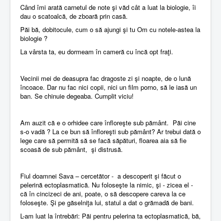
Când îmi arată carnetul de note şi văd cât a luat la biologie, îi
dau o scatoalcă, de zboară prin casă.
Păi bă, dobitocule, cum o să ajungi şi tu Om cu notele-astea la
biologie ?
La vârsta ta, eu dormeam în cameră cu încă opt fraţi.
Vecinii mei de deasupra fac dragoste zi şi noapte, de o lună
încoace. Dar nu fac nici copii, nici un film porno, să le iasă un
ban. Se chinuie degeaba. Cumplit viciu!
Am auzit că e o orhidee care înfloreşte sub pământ. Păi cine
s-o vadă ? La ce bun să înfloreşti sub pământ? Ar trebui dată o
lege care să permită să se facă săpături, floarea aia să fie
scoasă de sub pământ, şi distrusă.
Fiul doamnei Sava – cercetător - a descoperit şi făcut o
pelerină ectoplasmatică. Nu foloseşte la nimic, şi - zicea el -
că în cincizeci de ani, poate, o să descopere careva la ce
foloseşte. Şi pe găselniţa lui, statul a dat o grămadă de bani.
L-am luat la întrebări: Păi pentru pelerina ta ectoplasmatică, bă,