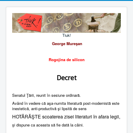
Tiuk!
George Mureşan
Rogojina de silicon
Decret
Senatul Ţării, reunit în sesiune ordinară.
Având în vedere că aşa-numita literatură post-modernistă este
inestetică, anti-productivă şi lipsită de sens
HOTĂRĂŞTE scoaterea zisei literaturi în afara legii,
şi dispune ca aceasta să fie dată la câini.