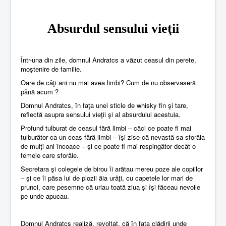
Absurdul sensului vieţii
Într-una din zile, domnul Andratcs a văzut ceasul din perete,
moştenire de familie.
Oare de câţi ani nu mai avea limbi? Cum de nu observaseră
până acum ?
Domnul Andratcs, în faţa unei sticle de whisky fin şi tare,
reflectă asupra sensului vieţii şi al absurdului acestuia.
Profund tulburat de ceasul fără limbi – căci ce poate fi mai
tulburător ca un ceas fără limbi – îşi zise că nevastă-sa sforăia
de mulţi ani încoace – şi ce poate fi mai respingător decât o
femeie care sforăie.
Secretara şi colegele de birou îi arătau mereu poze ale copiilor
– şi ce îi păsa lui de plozii ăia urâţi, cu capetele lor mari de
prunci, care pesemne că urlau toată ziua şi îşi făceau nevoile
pe unde apucau.
Domnul Andratcs realiză, revoltat, că în faţa clădirii unde