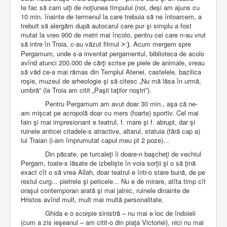
te fac să cam uiţi de noţiunea timpului (noi, deşi am ajuns cu
10 min. înainte de termenul la care trebuia să ne întoarcem, a
trebuit să alergăm după autocarul care pur şi simplu a fost
mutat la vreo 900 de metri mai încolo, pentru cei care n-au vrut
să intre în Troia, c-au văzut filmul
. Acum mergem spre
>:)
Pergamum, unde s-a inventat pergamentul, biblioteca de acolo
avînd atunci 200.000 de cărţi scrise pe piele de animale, vreau
să văd ce-a mai rămas din Templul Atenei, castelele, bazilica
roşie, muzeul de arheologie şi să citesc „Nu mă lăsa în urmă,
umbră” (la Troia am citit „Paşii taţilor noştri”).
Pentru Pergamum am avut doar 30 min., aşa că ne-
am mişcat pe acropolă doar cu mers (foarte) sportiv. Cel mai
fain şi mai impresionant e teatrul, f. mare şi f. abrupt, dar şi
ruinele anticei citadele-s atractive, altarul, statuia (fără cap a)
lui Traian (i-am împrumutat capul meu pt 2 poze)...
Din păcate, pe turcaleţi îi doare-n başcheţi de vechiul
Pergam, toate-s lăsate de izbelişte în voia sorţii şi o să ţină
exact cît o să vrea Allah, doar teatrul e într-o stare bună, de pe
restul curg... pietrele şi peticele... Nu e de mirare, atîta timp cît
oraşul contemporan arată şi mai jalnic, ruinele dinainte de
Hristos avînd mult, mult mai multă personalitate.
Ghida e o scorpie sinistră – nu mai e loc de îndoieli
(cum a zis ieşeanul – am citit-o din piaţa Victoriei), nici nu mai