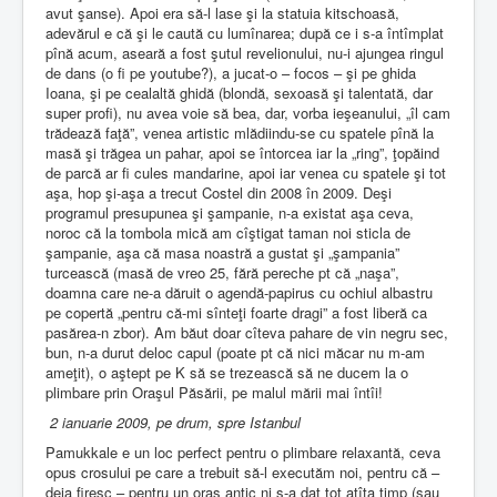
avut şanse). Apoi era să-l lase şi la statuia kitschoasă,
adevărul e că şi le caută cu lumînarea; după ce i s-a întîmplat
pînă acum, aseară a fost şutul revelionului, nu-i ajungea ringul
de dans (o fi pe youtube?), a jucat-o – focos – şi pe ghida
Ioana, şi pe cealaltă ghidă (blondă, sexoasă şi talentată, dar
super profi), nu avea voie să bea, dar, vorba ieşeanului, „îl cam
trădează faţă”, venea artistic mlădiindu-se cu spatele pînă la
masă şi trăgea un pahar, apoi se întorcea iar la „ring”, ţopăind
de parcă ar fi cules mandarine, apoi iar venea cu spatele şi tot
aşa, hop şi-aşa a trecut Costel din 2008 în 2009. Deşi
programul presupunea şi şampanie, n-a existat aşa ceva,
noroc că la tombola mică am cîştigat taman noi sticla de
şampanie, aşa că masa noastră a gustat şi „şampania”
turcească (masă de vreo 25, fără pereche pt că „naşa”,
doamna care ne-a dăruit o agendă-papirus cu ochiul albastru
pe copertă „pentru că-mi sînteţi foarte dragi” a fost liberă ca
pasărea-n zbor). Am băut doar cîteva pahare de vin negru sec,
bun, n-a durut deloc capul (poate pt că nici măcar nu m-am
ameţit), o aştept pe K să se trezească să ne ducem la o
plimbare prin Oraşul Păsării, pe malul mării mai întîi!
2 ianuarie 2009, pe drum, spre Istanbul
Pamukkale e un loc perfect pentru o plimbare relaxantă, ceva
opus crosului pe care a trebuit să-l executăm noi, pentru că –
deja firesc – pentru un oraş antic ni s-a dat tot atîta timp (sau