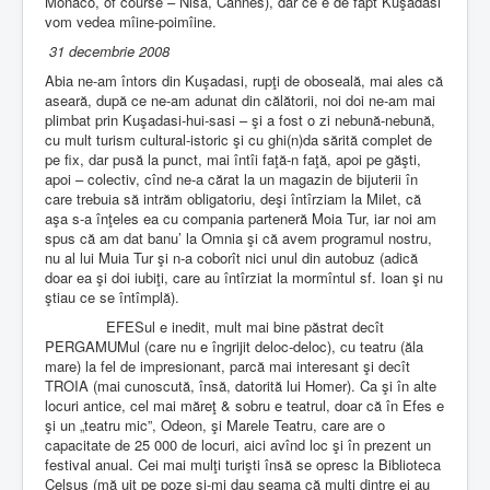
Monaco, of course – Nisa, Cannes), dar ce e de fapt Kuşadasi
vom vedea mîine-poimîine.
31 decembrie 2008
Abia ne-am întors din Kuşadasi, rupţi de oboseală, mai ales că
aseară, după ce ne-am adunat din călătorii, noi doi ne-am mai
plimbat prin Kuşadasi-hui-sasi – şi a fost o zi nebună-nebună,
cu mult turism cultural-istoric şi cu ghi(n)da sărită complet de
pe fix, dar pusă la punct, mai întîi faţă-n faţă, apoi pe găşti,
apoi – colectiv, cînd ne-a cărat la un magazin de bijuterii în
care trebuia să intrăm obligatoriu, deşi întîrziam la Milet, că
aşa s-a înţeles ea cu compania parteneră Moia Tur, iar noi am
spus că am dat banu’ la Omnia şi că avem programul nostru,
nu al lui Muia Tur şi n-a coborît nici unul din autobuz (adică
doar ea şi doi iubiţi, care au întîrziat la mormîntul sf. Ioan şi nu
ştiau ce se întîmplă).
EFESul e inedit, mult mai bine păstrat decît
PERGAMUMul (care nu e îngrijit deloc-deloc), cu teatru (ăla
mare) la fel de impresionant, parcă mai interesant şi decît
TROIA (mai cunoscută, însă, datorită lui Homer). Ca şi în alte
locuri antice, cel mai măreţ & sobru e teatrul, doar că în Efes e
şi un „teatru mic”, Odeon, şi Marele Teatru, care are o
capacitate de 25 000 de locuri, aici avînd loc şi în prezent un
festival anual. Cei mai mulţi turişti însă se opresc la Biblioteca
Celsus (mă uit pe poze şi-mi dau seama că mulţi dintre ei au