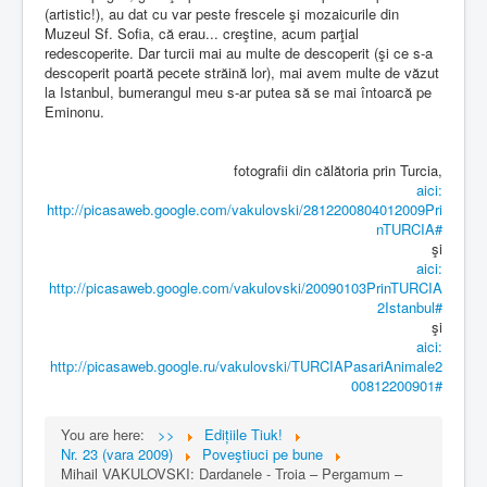
(artistic!), au dat cu var peste frescele şi mozaicurile din
Muzeul Sf. Sofia, că erau... creştine, acum parţial
redescoperite. Dar turcii mai au multe de descoperit (şi ce s-a
descoperit poartă pecete străină lor), mai avem multe de văzut
la Istanbul, bumerangul meu s-ar putea să se mai întoarcă pe
Eminonu.
fotografii din călătoria prin Turcia,
aici:
http://picasaweb.google.com/vakulovski/2812200804012009Pri
nTURCIA#
şi
aici:
http://picasaweb.google.com/vakulovski/20090103PrinTURCIA
2Istanbul#
şi
aici:
http://picasaweb.google.ru/vakulovski/TURCIAPasariAnimale2
00812200901#
You are here:
>>
Edițiile Tiuk!
Nr. 23 (vara 2009)
Poveştiuci pe bune
Mihail VAKULOVSKI: Dardanele - Troia – Pergamum –