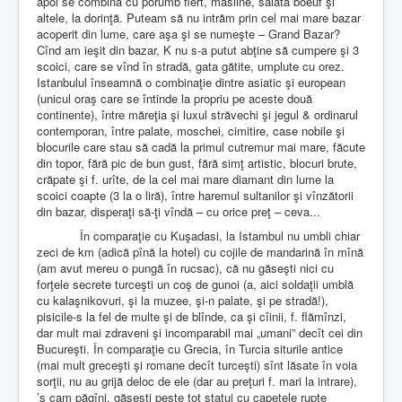
apoi se combină cu porumb fiert, măsline, salată boeuf şi
altele, la dorinţă. Puteam să nu intrăm prin cel mai mare bazar
acoperit din lume, care aşa şi se numeşte – Grand Bazar?
Cînd am ieşit din bazar, K nu s-a putut abţine să cumpere şi 3
scoici, care se vînd în stradă, gata gătite, umplute cu orez.
Istanbulul înseamnă o combinaţie dintre asiatic şi european
(unicul oraş care se întinde la propriu pe aceste două
continente), între măreţia şi luxul străvechi şi jegul & ordinarul
contemporan, între palate, moschei, cimitire, case nobile şi
blocurile care stau să cadă la primul cutremur mai mare, făcute
din topor, fără pic de bun gust, fără simţ artistic, blocuri brute,
crăpate şi f. urîte, de la cel mai mare diamant din lume la
scoici coapte (3 la o liră), între haremul sultanilor şi vînzătorii
din bazar, disperaţi să-ţi vîndă – cu orice preţ – ceva...
În comparaţie cu Kuşadasi, la Istambul nu umbli chiar
zeci de km (adică pînă la hotel) cu cojile de mandarină în mînă
(am avut mereu o pungă în rucsac), că nu găseşti nici cu
forţele secrete turceşti un coş de gunoi (a, aici soldaţii umblă
cu kalaşnikovuri, şi la muzee, şi-n palate, şi pe stradă!),
pisicile-s la fel de multe şi de blînde, ca şi cîinii, f. flămînzi,
dar mult mai zdraveni şi incomparabil mai „umani” decît cei din
Bucureşti. În comparaţie cu Grecia, în Turcia siturile antice
(mai mult greceşti şi romane decît turceşti) sînt lăsate în voia
sorţii, nu au grijă deloc de ele (dar au preţuri f. mari la intrare),
’s cam păgîni, găseşti peste tot statui cu capetele rupte