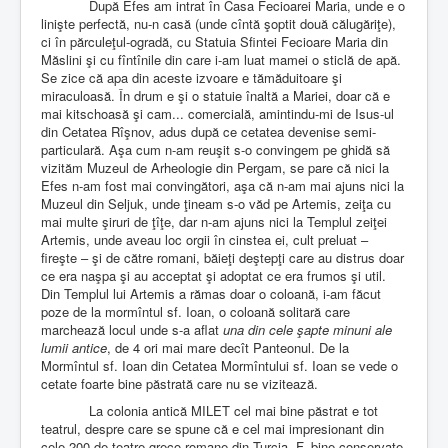
După Efes am intrat în Casa Fecioarei Maria, unde e o
linişte perfectă, nu-n casă (unde cîntă şoptit două călugăriţe),
ci în părculeţul-ogradă, cu Statuia Sfintei Fecioare Maria din
Măslini şi cu fîntînile din care i-am luat mamei o sticlă de apă.
Se zice că apa din aceste izvoare e tămăduitoare şi
miraculoasă. În drum e şi o statuie înaltă a Mariei, doar că e
mai kitschoasă şi cam... comercială, amintindu-mi de Isus-ul
din Cetatea Rîşnov, adus după ce cetatea devenise semi-
particulară. Aşa cum n-am reuşit s-o convingem pe ghidă să
vizităm Muzeul de Arheologie din Pergam, se pare că nici la
Efes n-am fost mai convingători, aşa că n-am mai ajuns nici la
Muzeul din Seljuk, unde ţineam s-o văd pe Artemis, zeiţa cu
mai multe şiruri de ţîţe, dar n-am ajuns nici la Templul zeiţei
Artemis, unde aveau loc orgii în cinstea ei, cult preluat –
fireşte – şi de către romani, băieţi deştepţi care au distrus doar
ce era naşpa şi au acceptat şi adoptat ce era frumos şi util.
Din Templul lui Artemis a rămas doar o coloană, i-am făcut
poze de la mormîntul sf. Ioan, o coloană solitară care
marchează locul unde s-a aflat
una din cele şapte minuni ale
lumii antice
, de 4 ori mai mare decît Panteonul. De la
Mormîntul sf. Ioan din Cetatea Mormîntului sf. Ioan se vede o
cetate foarte bine păstrată care nu se vizitează.
La colonia antică MILET cel mai bine păstrat e tot
teatrul, despre care se spune că e cel mai impresionant din
cele 200 de teatre greco-romane din Turcia. F. bine conservate