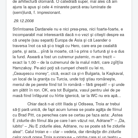
de arhitectură otomană. O catedrală super, mai ales că am
ajuns la apus şi cele 4 minarete parcă erau luminate de
(semi)lună, f. impresionant.
29.12.2008
Strîmtoarea Dardanele nu e nici prea-prea, nici foarte-foarte, e
incomparabil mai interesantă dacă n-o vezi şi citeşti despre ea
că uneşte (sau separă) Europa de Asia şi că Leander o
traversa înot ca să şi-o tragă cu Hero, care era pe cealaltă
parte, şi asta... pînă la moarte, că l-a prins o furtună şi s-a dus
la fund. Aseară a fost un cutremur puternic, m-am trezit –
exact la 1,00 – de la cutremurul de la malul mării, care zgîlţîia
Hamzakoy. Pe-aici poţi să cumperi chestii cu lei ro,
„Ceauşescu money”, cică, exact ca şi-n Bulgaria, la Kaşkaval,
un local de la graniţa cu Turcia, unde toţi ştiau româneşte,
meniul de pe perete fiind tot în română – fără greşeli! – şi unde
am plătit în ron. OK, era tot Bulgaria, vasul pentru ulei de pe
masă fiind înfăşurat cu hîrtie igienică, iar la WC nu era apă...
Chiar dacă n-ai citit Iliada şi Odiseea, Troia ar trebui
să-ţi pară unică, de fapt acum lumea se poate agăţa de filmul
cu Brad Pitt, ca perechea care se certau pe faza asta: „Astea
E zidurile din filmul ăla pe care l-am văzut noi, Adriane?” – „Da,
iubito” – „Nu E zidurile alea, Adriane, nu se poate să fie zidurile
alea!”. Calul troian e – clar – vedeta, dar rămăşiţe din zidurile
celor nouă oraşe Troia suprapuse – printre care şi un teatru –