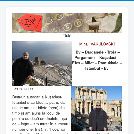
Tiuk!
Mihail VAKULOVSKI
Bv – Dardanele - Troia –
Pergamum – Kuşadasi –
Efes – Milet – Pamukkale –
Istanbul - Bv
28.12.2008
Dintr-un autocar la Kuşadasi-
Istanbul s-au făcut... patru, dar
noi ne-am luat bilete (prea) din
timp şi am ajuns la locul de
pornire cu două ore înainte, aşa
că – logic – am intrat în autocarul
number one. Însă nr. 1 doar ca