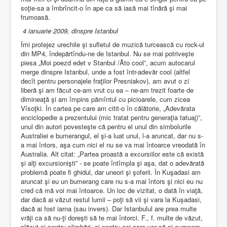
soţie-sa a îmbrîncit-o în ape ca să iasă mai tînără şi mai
frumoasă.
4 ianuarie 2009, dinspre Istanbul
Îmi protejez urechile şi sufletul de muzică turcească cu rock-ul
din MP4, îndepărtîndu-ne de Istanbul. Nu se mai potriveşte
piesa „Moi poezd edet v Stanbul /Ăto cool”, acum autocarul
merge dinspre Istanbul, unde a fost într-adevăr cool (altfel
decît pentru personajele fraţilor Presniakov), am avut o zi
liberă şi am făcut ce-am vrut cu ea – ne-am trezit foarte de
dimineaţă şi am împins pămîntul cu picioarele, cum zicea
Vîsoţki. În cartea pe care am citit-o în călătorie, „Adevărata
enciclopedie a prezentului (mic tratat pentru generaţia tatuaj)”,
unul din autori povesteşte că pentru el unul din simbolurile
Australiei e bumerangul, el şi-a luat unul, l-a aruncat, dar nu s-
a mai întors, aşa cum nici el nu se va mai întoarce vreodată în
Australia. Alt citat: „Partea proastă a excursiilor este că există
şi alţi excursionişti” - se poate întîmpla şi aşa, dat o adevărată
problemă poate fi ghidul, dar uneori şi şoferii. În Kuşadasi am
aruncat şi eu un bumerang care nu s-a mai întors şi nici eu nu
cred că mă voi mai întoarce. Un loc de vizitat, o dată în viaţă,
dar dacă ai văzut restul lumii – poţi să vii şi vara la Kuşadasi,
dacă ai fost iarna (sau invers). Dar Istanbulul are prea multe
vrăji ca să nu-ţi doreşti să te mai întorci. F., f. multe de văzut,
plăcut şi pentru plimbări, şi pentru cei care vor să-şi cumpere