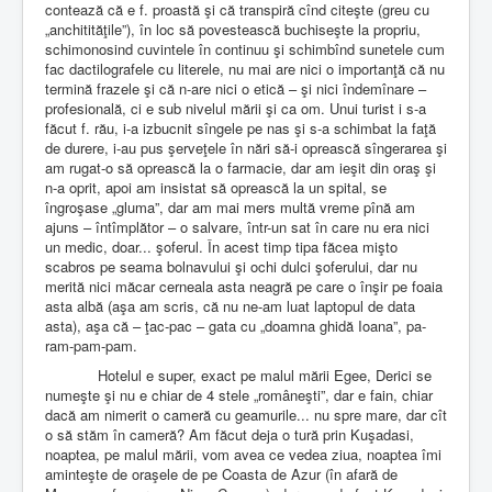
contează că e f. proastă şi că transpiră cînd citeşte (greu cu
„anchitităţile”), în loc să povestească buchiseşte la propriu,
schimonosind cuvintele în continuu şi schimbînd sunetele cum
fac dactilografele cu literele, nu mai are nici o importanţă că nu
termină frazele şi că n-are nici o etică – şi nici îndemînare –
profesională, ci e sub nivelul mării şi ca om. Unui turist i s-a
făcut f. rău, i-a izbucnit sîngele pe nas şi s-a schimbat la faţă
de durere, i-au pus şerveţele în nări să-i oprească sîngerarea şi
am rugat-o să oprească la o farmacie, dar am ieşit din oraş şi
n-a oprit, apoi am insistat să oprească la un spital, se
îngroşase „gluma”, dar am mai mers multă vreme pînă am
ajuns – întîmplător – o salvare, într-un sat în care nu era nici
un medic, doar... şoferul. În acest timp tipa făcea mişto
scabros pe seama bolnavului şi ochi dulci şoferului, dar nu
merită nici măcar cerneala asta neagră pe care o înşir pe foaia
asta albă (aşa am scris, că nu ne-am luat laptopul de data
asta), aşa că – ţac-pac – gata cu „doamna ghidă Ioana”, pa-
ram-pam-pam.
Hotelul e super, exact pe malul mării Egee, Derici se
numeşte şi nu e chiar de 4 stele „româneşti”, dar e fain, chiar
dacă am nimerit o cameră cu geamurile... nu spre mare, dar cît
o să stăm în cameră? Am făcut deja o tură prin Kuşadasi,
noaptea, pe malul mării, vom avea ce vedea ziua, noaptea îmi
aminteşte de oraşele de pe Coasta de Azur (în afară de