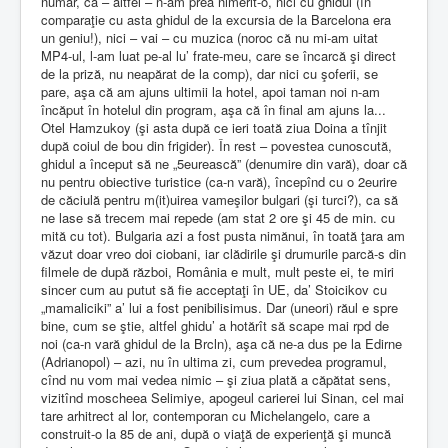
număr, că – altfel – n-am prea nimerit-o, nici cu ghidul (în
comparaţie cu asta ghidul de la excursia de la Barcelona era
un geniu!), nici – vai – cu muzica (noroc că nu mi-am uitat
MP4-ul, l-am luat pe-al lu’ frate-meu, care se încarcă şi direct
de la priză, nu neapărat de la comp), dar nici cu şoferii, se
pare, aşa că am ajuns ultimii la hotel, apoi taman noi n-am
încăput în hotelul din program, aşa că în final am ajuns la...
Otel Hamzukoy (şi asta după ce ieri toată ziua Doina a tînjit
după coiul de bou din frigider). În rest – povestea cunoscută,
ghidul a început să ne „5eurească” (denumire din vară), doar că
nu pentru obiective turistice (ca-n vară), începînd cu o 2eurire
de căciulă pentru m(it)uirea vameşilor bulgari (şi turci?), ca să
ne lase să trecem mai repede (am stat 2 ore şi 45 de min. cu
mită cu tot). Bulgaria azi a fost pusta nimănui, în toată ţara am
văzut doar vreo doi ciobani, iar clădirile şi drumurile parcă-s din
filmele de după război, România e mult, mult peste ei, te miri
sincer cum au putut să fie acceptaţi în UE, da’ Stoicikov cu
„mamaliciki” a’ lui a fost penibilisimus. Dar (uneori) răul e spre
bine, cum se ştie, altfel ghidu’ a hotărît să scape mai rpd de
noi (ca-n vară ghidul de la Brcln), aşa că ne-a dus pe la Edirne
(Adrianopol) – azi, nu în ultima zi, cum prevedea programul,
cînd nu vom mai vedea nimic – şi ziua plată a căpătat sens,
vizitînd moscheea Selimiye, apogeul carierei lui Sinan, cel mai
tare arhitrect al lor, contemporan cu Michelangelo, care a
construit-o la 85 de ani, după o viaţă de experienţă şi muncă