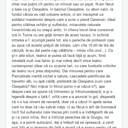
chiar mai puţin) cît pentru un mîncat sau un pişat. N-am făcut
o baie ca şi Cleopatra, în bazinul Cleopatrei, cu aburi calzi, la
fundul căruia se văd coloane antice, ci am transpirat ca
soldatul maratonist despre care a scris o piesă Caraman. Ideal
pentru clătirea ochilor şi sufletului, miracolele naturale
învecinîndu-se cu oraşul antic, în cîteva locuri bine conservat
(că în Turcia nu are grijă nimeni de acest tezaur, în schimb
intrarea e f. scumpă peste tot, era o pereche de profesori care
au spus că aceste preţuri de intrare, cam cîte 15-20 de lire de
căciulă, le-au dat peste cap călătoria – intrau cîte unul...). Ca
şi-n alte situri, teatrul ar putea să facă faţă şi acum, fiind
totodată mult mai falnic şi mai măreţ decît orice teatru
contemporan (doar că cu scaune tari, cu care fundurile criticilor
de teatru nu-s prea obişnuite). Dar minunea pentru care
Pamukkale merită vizitat e natura, cascadele pietrificate de
travertin alb, cu apă caldă, preferată de Cleopatra (cum care
Cleopatra? Nici măcar în filmul porno n-ai văzut-o?), ape
despre care se spune că întineresc şi înfrumuseţează, e şi o
legendă despre o fată f. urîtă care s-a aruncat în gol, disperată
că n-o lua nimeni de nevastă, doar că a căzut în apele astea
care nu doar că i-au salvat viaţa, ci au făcut-o atît de frumoasă
încît fiul sultanului care trecea prin zonă s-a îndrăgostit de ea
şi i-a cerut mîna. Aici a întîrziat perechea de la Giurgiu, tot
aşa, s-a pornit autocarul, dar a trebuit să se oprească, a venit
mai întîi el şi doamna din faţă a glumit că e singur pentru că pe