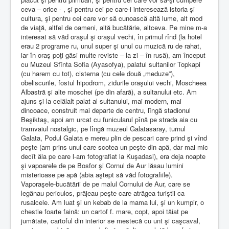
ceva – orice - , şi pentru cei pe care-i interesează istoria şi
cultura, şi pentru cei care vor să cunoască altă lume, alt mod
de viaţă, altfel de oameni, altă bucătărie, altceva. Pe mine m-a
interesat să văd oraşul şi oraşul vechi, în primul rînd (la hotel
erau 2 programe ru, unul super şi unul cu muzică ru de rahat,
iar în oraş poţi găsi multe reviste – la zi – în rusă), am început
cu Muzeul Sfînta Sofia (Ayasofya), palatul sultanilor Topkapi
(cu harem cu tot), cisterna (cu cele două „meduze”),
obeliscurile, fostul hipodrom, zidurile oraşului vechi, Moscheea
Albastră şi alte moschei (pe din afară), a sultanului etc. Am
ajuns şi la celălalt palat al sultanului, mai modern, mai
dincoace, construit mai departe de centru, lîngă stadionul
Beşiktaş, apoi am urcat cu funicularul pînă pe strada aia cu
tramvaiul nostalgic, pe lîngă muzeul Galatasaray, turnul
Galata, Podul Galata e mereu plin de pescari care prind şi vînd
peşte (am prins unul care scotea un peşte din apă, dar mai mic
decît ăla pe care l-am fotografiat la Kuşadasi), era deja noapte
şi vapoarele de pe Bosfor şi Cornul de Aur lăsau lumini
misterioase pe apă (abia aştept să văd fotografiile).
Vaporaşele-bucătării de pe malul Cornului de Aur, care se
legănau periculos, prăjeau peşte care atrăgea turiştii ca
rusalcele. Am luat şi un kebab de la mama lui, şi un kumpir, o
chestie foarte faină: un cartof f. mare, copt, apoi tăiat pe
jumătate, cartoful din interior se mestecă cu unt şi caşcaval,