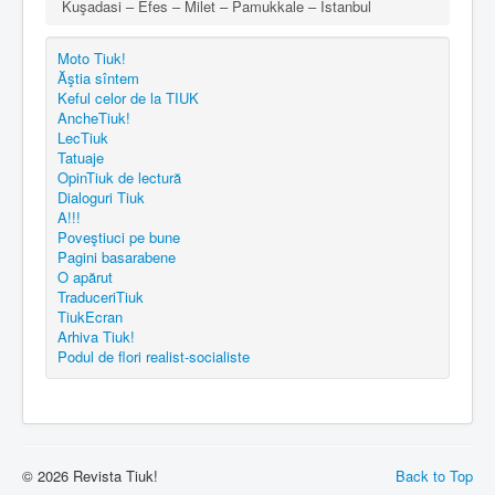
Kuşadasi – Efes – Milet – Pamukkale – Istanbul
Moto Tiuk!
Ăştia sîntem
Keful celor de la TIUK
AncheTiuk!
LecTiuk
Tatuaje
OpinTiuk de lectură
Dialoguri Tiuk
A!!!
Poveştiuci pe bune
Pagini basarabene
O apărut
TraduceriTiuk
TiukEcran
Arhiva Tiuk!
Podul de flori realist-socialiste
© 2026 Revista Tiuk!
Back to Top