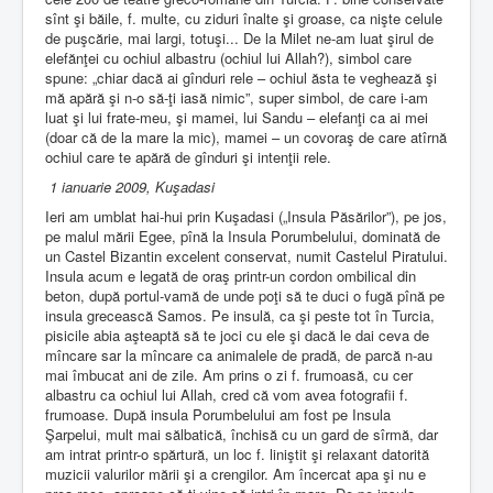
sînt şi băile, f. multe, cu ziduri înalte şi groase, ca nişte celule
de puşcărie, mai largi, totuşi... De la Milet ne-am luat şirul de
elefănţei cu ochiul albastru (ochiul lui Allah?), simbol care
spune: „chiar dacă ai gînduri rele – ochiul ăsta te veghează şi
mă apără şi n-o să-ţi iasă nimic”, super simbol, de care i-am
luat şi lui frate-meu, şi mamei, lui Sandu – elefanţi ca ai mei
(doar că de la mare la mic), mamei – un covoraş de care atîrnă
ochiul care te apără de gînduri şi intenţii rele.
1 ianuarie 2009, Kuşadasi
Ieri am umblat hai-hui prin Kuşadasi („Insula Păsărilor”), pe jos,
pe malul mării Egee, pînă la Insula Porumbelului, dominată de
un Castel Bizantin excelent conservat, numit Castelul Piratului.
Insula acum e legată de oraş printr-un cordon ombilical din
beton, după portul-vamă de unde poţi să te duci o fugă pînă pe
insula grecească Samos. Pe insulă, ca şi peste tot în Turcia,
pisicile abia aşteaptă să te joci cu ele şi dacă le dai ceva de
mîncare sar la mîncare ca animalele de pradă, de parcă n-au
mai îmbucat ani de zile. Am prins o zi f. frumoasă, cu cer
albastru ca ochiul lui Allah, cred că vom avea fotografii f.
frumoase. După insula Porumbelului am fost pe Insula
Şarpelui, mult mai sălbatică, închisă cu un gard de sîrmă, dar
am intrat printr-o spărtură, un loc f. liniştit şi relaxant datorită
muzicii valurilor mării şi a crengilor. Am încercat apa şi nu e