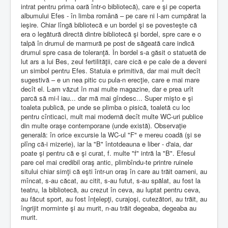
intrat pentru prima oară într-o bibliotecă), care e şi pe coperta
albumului Efes - în limba română – pe care ni l-am cumpărat la
ieşire. Chiar lîngă bibliotecă e un bordel şi se povesteşte că
era o legătură directă dintre bibliotecă şi bordel, spre care e o
talpă în drumul de marmură pe post de săgeată care indică
drumul spre casa de toleranţă. În bordel s-a găsit o statuetă de
lut ars a lui Bes, zeul fertilităţii, care cică e pe cale de a deveni
un simbol pentru Efes. Statuia e primitivă, dar mai mult decît
sugestivă – e un nea pitic cu pula-n erecţie, care e mai mare
decît el. L-am văzut în mai multe magazine, dar e prea urît
parcă să mi-l iau... dar mă mai gîndesc... Super mişto e şi
toaleta publică, pe unde se plimba o pisică, toaletă cu loc
pentru cînticaci, mult mai modernă decît multe WC-uri publice
din multe oraşe contemporane (unde există). Observaţie
generală: în orice excursie la WC-ul "F" e mereu coadă (şi se
plîng că-i mizerie), iar la "B" întotdeauna e liber - d'aia, dar
poate şi pentru că e şi curat, f. multe "f" intră la "B". Efesul
pare cel mai credibil oraş antic, plimbîndu-te printre ruinele
sitului chiar simţi că eşti într-un oraş în care au trăit oameni, au
mîncat, s-au căcat, au citit, s-au futut, s-au spălat, au fost la
teatru, la bibliotecă, au crezut în ceva, au luptat pentru ceva,
au făcut sport, au fost înţelepţi, curajoşi, cutezători, au trăit, au
îngrijit morminte şi au murit, n-au trăit degeaba, degeaba au
murit.