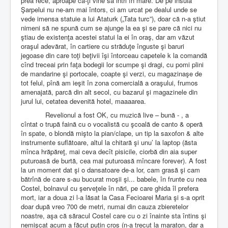
prea rece, aproape că-ţi vine să intri în mare. De pe insula
Şarpelui nu ne-am mai întors, ci am urcat pe dealul unde se
vede imensa statuie a lui Ataturk („Tata turc”), doar că n-a ştiut
nimeni să ne spună cum se ajunge la ea şi se pare că nici nu
ştiau de existenţa acestei statui la ei în oraş, dar am văzut
oraşul adevărat, în cartiere cu străduţe înguste şi baruri
jegoase din care toţi beţivii îşi întorceau capetele k la comandă
cînd treceai prin faţa bodegii lor scumpe şi dragi, cu pomi plini
de mandarine şi portocale, coapte şi verzi, cu magazinaşe de
tot felul, pînă am ieşit în zona comercială a oraşului, frumos
amenajată, parcă din alt secol, cu bazarul şi magazinele din
jurul lui, cetatea devenită hotel, maaaarea.
Revelionul a fost OK, cu muzică live – bună - , a
cîntat o trupă faină cu o vocalistă cu şcoală de canto & operă
în spate, o blondă mişto la pian/clape, un tip la saxofon & alte
instrumente suflătoare, altul la chitară şi unu’ la laptop (ăsta
mînca hrăpăreţ, mai ceva decît pisicile, ciorbă din aia super
puturoasă de burtă, cea mai puturoasă mîncare forever). A fost
la un moment dat şi o dansatoare de-a lor, cam grasă şi cam
bătrînă de care s-au bucurat moşii şi... babele, în frunte cu nea
Costel, bolnavul cu şerveţele în nări, pe care ghida îl prefera
mort, iar a doua zi l-a lăsat la Casa Fecioarei Maria şi s-a oprit
doar după vreo 700 de metri, numai din cauza zbieretelor
noastre, aşa că săracul Costel care cu o zi înainte sta întins şi
nemişcat acum a făcut puţin cros (n-a trecut la maraton, dar a