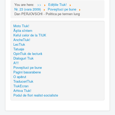
You are here:
>>
Edițiile Tiuk!
Nr. 23 (vara 2009)
Poveştiuci pe bune
Dan PERJOVSCHI - Politica pe termen lung
Moto Tiuk!
Ăştia sîntem
Keful celor de la TIUK
AncheTiuk!
LecTiuk
Tatuaje
OpinTiuk de lectură
Dialoguri Tiuk
A!!!
Poveştiuci pe bune
Pagini basarabene
O apărut
TraduceriTiuk
TiukEcran
Arhiva Tiuk!
Podul de flori realist-socialiste