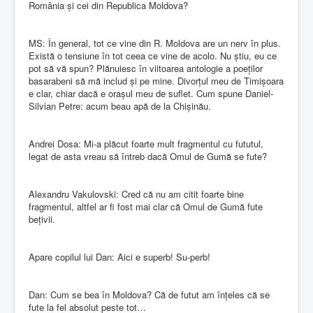
România și cei din Republica Moldova?
MS: În general, tot ce vine din R. Moldova are un nerv în plus.
Există o tensiune în tot ceea ce vine de acolo. Nu știu, eu ce
pot să vă spun? Plănuiesc în viitoarea antologie a poeților
basarabeni să mă includ și pe mine. Divorțul meu de Timișoara
e clar, chiar dacă e orașul meu de suflet. Cum spune Daniel-
Silvian Petre: acum beau apă de la Chișinău.
Andrei Dosa: Mi-a plăcut foarte mult fragmentul cu fututul,
legat de asta vreau să întreb dacă Omul de Gumă se fute?
Alexandru Vakulovski: Cred că nu am citit foarte bine
fragmentul, altfel ar fi fost mai clar că Omul de Gumă fute
bețivii.
Apare copilul lui Dan: Aici e superb! Su-perb!
Dan: Cum se bea în Moldova? Că de futut am înțeles că se
fute la fel absolut peste tot…