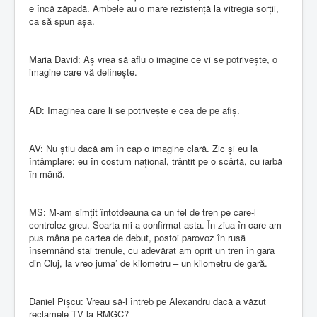
e încă zăpadă. Ambele au o mare rezistență la vitregia sorții,
ca să spun așa.
Maria David: Aș vrea să aflu o imagine ce vi se potrivește, o
imagine care vă definește.
AD: Imaginea care li se potrivește e cea de pe afiș.
AV: Nu știu dacă am în cap o imagine clară. Zic și eu la
întâmplare: eu în costum național, trântit pe o scârtă, cu iarbă
în mână.
MS: M-am simțit întotdeauna ca un fel de tren pe care-l
controlez greu. Soarta mi-a confirmat asta. În ziua în care am
pus mâna pe cartea de debut, postoi parovoz în rusă
însemnând stai trenule, cu adevărat am oprit un tren în gara
din Cluj, la vreo juma’ de kilometru – un kilometru de gară.
Daniel Pișcu: Vreau să-l întreb pe Alexandru dacă a văzut
reclamele TV la RMGC?