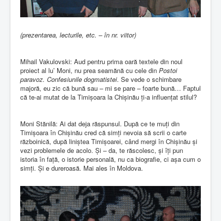
(prezentarea, lecturile, etc. – în nr. viitor)
Mihail Vakulovski: Aud pentru prima oară textele din noul
proiect al lu’ Moni, nu prea seamănă cu cele din
Postoi
paravoz. Confesiunile dogmatistei
. Se vede o schimbare
majoră, eu zic că bună sau – mi se pare – foarte bună… Faptul
că te-ai mutat de la Timișoara la Chișinău ți-a influențat stilul?
Moni Stănilă: Ai dat deja răspunsul. După ce te muți din
Timișoara în Chișinău cred că simți nevoia să scrii o carte
războinică, după liniștea Timișoarei, când mergi în Chișinău și
vezi problemele de acolo. Și – da, te răscolesc, și îți pun
istoria în față, o istorie personală, nu ca biografie, ci așa cum o
simți. Și e dureroasă. Mai ales în Moldova.