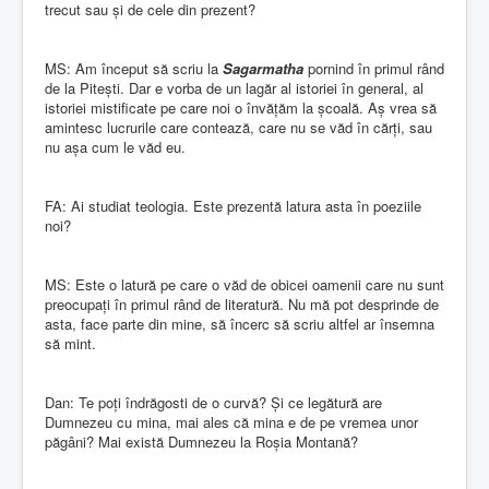
trecut sau și de cele din prezent?
MS: Am început să scriu la
Sagarmatha
pornind în primul rând
de la Pitești. Dar e vorba de un lagăr al istoriei în general, al
istoriei mistificate pe care noi o învățăm la școală. Aș vrea să
amintesc lucrurile care contează, care nu se văd în cărți, sau
nu așa cum le văd eu.
FA: Ai studiat teologia. Este prezentă latura asta în poeziile
noi?
MS: Este o latură pe care o văd de obicei oamenii care nu sunt
preocupați în primul rând de literatură. Nu mă pot desprinde de
asta, face parte din mine, să încerc să scriu altfel ar însemna
să mint.
Dan: Te poți îndrăgosti de o curvă? Și ce legătură are
Dumnezeu cu mina, mai ales că mina e de pe vremea unor
păgâni? Mai există Dumnezeu la Roșia Montană?