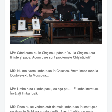
MV: Când eram eu în Chișinău, până-n ’97, la Chişinău era
liniște și pace. Acum care sunt problemele Chișinăului?
MS: Nu mai vrem limba rusă în Chișinău. Vrem limba rusă la
Dostoievski, la Moscova…
MV: Limba rusă-i limba păcii, eu așa știu… E limba literaturii.
Învățați limba rusă.
MS: Dacă nu se vorbea atât de mult limba rusă în instituțiile
publice din Moldova cu siguranță că aș fi învățat cu mare