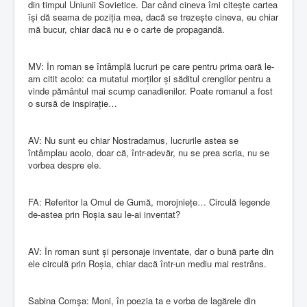
din timpul Uniunii Sovietice. Dar când cineva îmi citește cartea
își dă seama de poziția mea, dacă se trezește cineva, eu chiar
mă bucur, chiar dacă nu e o carte de propagandă.
MV: În roman se întâmplă lucruri pe care pentru prima oară le-
am citit acolo: ca mutatul morților și săditul crengilor pentru a
vinde pământul mai scump canadienilor. Poate romanul a fost
o sursă de inspirație…
AV: Nu sunt eu chiar Nostradamus, lucrurile astea se
întâmplau acolo, doar că, într-adevăr, nu se prea scria, nu se
vorbea despre ele.
FA: Referitor la Omul de Gumă, morojniețe… Circulă legende
de-astea prin Roșia sau le-ai inventat?
AV: În roman sunt și personaje inventate, dar o bună parte din
ele circulă prin Roșia, chiar dacă într-un mediu mai restrâns.
Sabina Comşa: Moni, în poezia ta e vorba de lagărele din