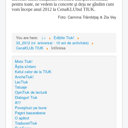
pentru toate, ne vedem la concerte şi deja ne gîndim cum
vom începe anul 2012 la CenaKLUbul TIUK.
Foto: Carmina Trâmbiţaş & Zia Vey
You are here:
>>
Edițiile Tiuk!
33_2012 (nr. aniversar - 10 ani de activitate)
CenaKLUb TIUK
Întîlnirea
Moto Tiuk!
Ăştia sîntem
Keful celor de la TIUK
AncheTiuk!
LecTiuk
Tatuaje
OpinTiuk de lectură
Dialoguri Tiuk
A!!!
Poveştiuci pe bune
Pagini basarabene
O apărut
TraduceriTiuk