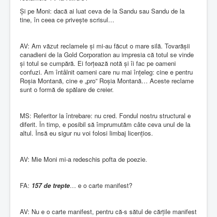
Și pe Moni: dacă ai luat ceva de la Sandu sau Sandu de la
tine, în ceea ce privește scrisul…
AV: Am văzut reclamele și mi-au făcut o mare silă. Tovarășii
canadieni de la Gold Corporation au impresia că totul se vinde
și totul se cumpără. Ei forțează notă și îi fac pe oameni
confuzi. Am întâlnit oameni care nu mai înțeleg: cine e pentru
Roșia Montană, cine e „pro” Roșia Montană… Aceste reclame
sunt o formă de spălare de creier.
MS: Referitor la întrebare: nu cred. Fondul nostru structural e
diferit. În timp, e posibil să împrumutăm câte ceva unul de la
altul. Însă eu sigur nu voi folosi limbaj licențios.
AV: Mie Moni mi-a redeschis pofta de poezie.
FA:
157 de trepte
… e o carte manifest?
AV: Nu e o carte manifest, pentru că-s sătul de cărțile manifest