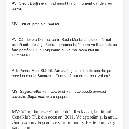
AV: Cred că toți ne-am îndrăgostit la un moment dat de vreo
curvă.
MV: Unii au pățit-o și mai rău.
AV: Cât despre Dumnezeu în Roșia Montană… cred că mai
există cât există și Roșia. În momentul în care va fi rasă de pe
fața pământului: cu siguranță nu va mai avea nici un
Dumnezeu.
AD: Pentru Moni Stănilă. Am auzit și alt ciclu de poezie, pe
care l-ai citit la București. Cum va fi structurat noul volum?
MS:
Sagarmatha
va fi aparte și va fi cap-coadă aceeași
poveste.
Sagarmatha
e o epopee.
MV: Vă mulțumesc că ați venit la Rockstadt, la ultimul
CenaKlub Tiuk din acest an, 2011. Vă așteptăm și la anul,
când vom invita şi aduce scriitori buni și foarte buni, ca şi
până acum.