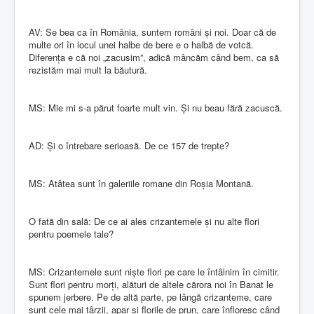
AV: Se bea ca în România, suntem români și noi. Doar că de
multe ori în locul unei halbe de bere e o halbă de votcă.
Diferența e că noi „zacusim”, adică mâncăm când bem, ca să
rezistăm mai mult la băutură.
MS: Mie mi s-a părut foarte mult vin. Și nu beau fără zacuscă.
AD: Și o întrebare serioasă. De ce 157 de trepte?
MS: Atâtea sunt în galeriile romane din Roșia Montană.
O fată din sală: De ce ai ales crizantemele și nu alte flori
pentru poemele tale?
MS: Crizantemele sunt niște flori pe care le întâlnim în cimitir.
Sunt flori pentru morți, alături de altele cărora noi în Banat le
spunem jerbere. Pe de altă parte, pe lângă crizanteme, care
sunt cele mai târzii, apar și florile de prun, care înfloresc când