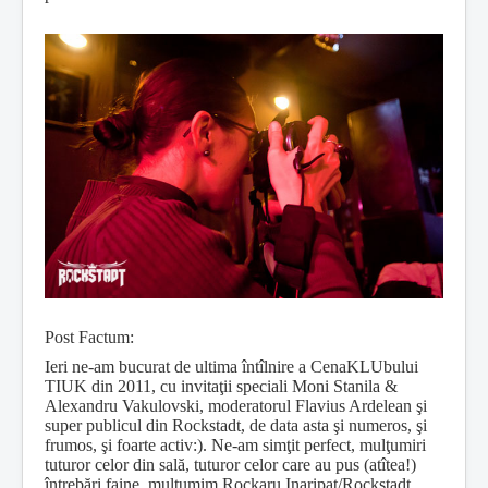
Post Factum:
Ieri ne-am bucurat de ultima întîlnire a CenaKLUbului
TIUK din 2011, cu invitaţii speciali Moni Stanila &
Alexandru Vakulovski, moderatorul Flavius Ardelean şi
super publicul din Rockstadt, de data asta şi numeros, şi
frumos, şi foarte activ:). Ne-am simţit perfect, mulţumiri
tuturor celor din sală, tuturor celor care au pus (atîtea!)
întrebări faine, mulţumim Rockaru Inaripat/Rockstadt