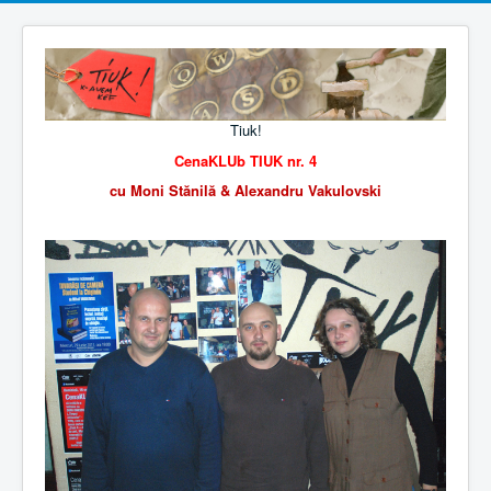
Tiuk!
CenaKLUb TIUK nr. 4
cu Moni Stănilă & Alexandru Vakulovski