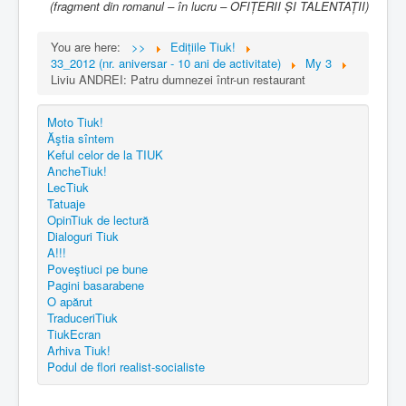
(
fragment din romanul – în lucru – OFIȚERII ȘI TALENTAȚII)
You are here:
>>
Edițiile Tiuk!
33_2012 (nr. aniversar - 10 ani de activitate)
My 3
Liviu ANDREI: Patru dumnezei într-un restaurant
Moto Tiuk!
Ăştia sîntem
Keful celor de la TIUK
AncheTiuk!
LecTiuk
Tatuaje
OpinTiuk de lectură
Dialoguri Tiuk
A!!!
Poveştiuci pe bune
Pagini basarabene
O apărut
TraduceriTiuk
TiukEcran
Arhiva Tiuk!
Podul de flori realist-socialiste