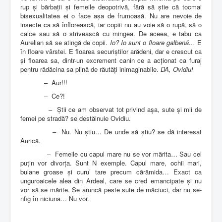
rup și bărbații și femeile deopotrivă, fără să știe că tocmai
bisexualitatea ei o face așa de frumoasă. Nu are nevoie de
insecte ca să înflorească, iar copiii nu au voie să o rupă, să o
calce sau să o strivească cu mingea. De aceea, e tabu ca
Aurelian să se atingă de copii.
Io? Io sunt o floare galbenă…
E
în floare vârstei. E floarea securiștilor arădeni, dar e crescut ca
și floarea sa, dintr-un excrement canin ce a acționat ca furaj
pentru rădăcina sa plină de răutăți inimaginabile.
DA, Ovidiu!
–
Aur!!!
–
Ce?!
–
Știi ce am observat tot privind așa, sute și mii de
femei pe stradă? se destăinuie Ovidiu.
–
Nu. Nu știu… De unde să știu? se dă interesat
Aurică.
–
Femeile cu capul mare nu se vor mărita… Sau cel
puțin vor divorța. Sunt N exemple. Capul mare, ochii mari,
bulane groase și curu’ tare precum cărămida… Exact ca
unguroaicele alea din Ardeal, care se cred emancipate și nu
vor să se mărite. Se aruncă peste sute de măciuci, dar nu se-
nfig în niciuna… Nu vor.