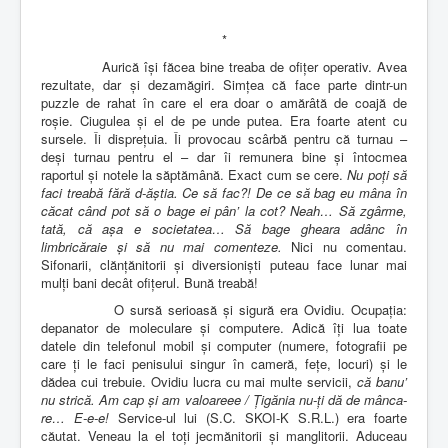
*
Aurică își făcea bine treaba de ofițer operativ. Avea
rezultate, dar și dezamăgiri. Simțea că face parte dintr-un
puzzle de rahat în care el era doar o amărâtă de coajă de
roșie. Ciugulea și el de pe unde putea. Era foarte atent cu
sursele. Îi disprețuia. Îi provocau scârbă pentru că turnau –
deși turnau pentru el – dar îi remunera bine și întocmea
raportul și notele la săptămână. Exact cum se cere.
Nu poți să
faci treabă fără d-ăștia.
Ce să fac?! De ce să bag eu mâna în
căcat când pot să o bage ei pân’ la cot? Neah… Să zgârme,
tată, că așa e societatea… Să bage gheara adânc în
limbricăraie și să nu mai comenteze.
Nici nu comentau.
Sifonarii, clănțănitorii și diversioniști puteau face lunar mai
mulți bani decât ofițerul. Bună treabă!
O sursă serioasă și sigură era Ovidiu. Ocupația:
depanator de moleculare și computere. Adică îți lua toate
datele din telefonul mobil și computer (numere, fotografii pe
care ți le faci penisului singur în cameră, fețe, locuri) și le
dădea cui trebuie. Ovidiu lucra cu mai multe servicii,
că banu’
nu strică.
Am cap și am valoareee / Țigănia nu-ți dă de mânca-
re… E-e-e!
Service-ul lui (S.C. SKOI-K S.R.L.) era foarte
căutat. Veneau la el toți jecmănitorii și manglitorii. Aduceau