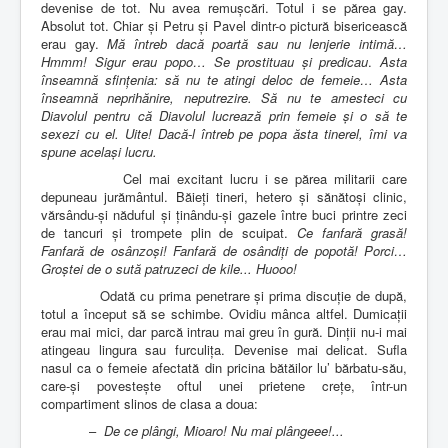
devenise de tot. Nu avea remușcări. Totul i se părea gay.
Absolut tot. Chiar și Petru și Pavel dintr-o pictură bisericească
erau gay.
Mă întreb dacă poartă sau nu lenjerie intimă…
Hmmm! Sigur erau popo…
Se prostituau și predicau
.
Asta
înseamnă sfințenia: să nu te atingi deloc de femeie… Asta
înseamnă neprihănire, neputrezire. Să nu te amesteci cu
Diavolul pentru că Diavolul lucrează prin femeie și o să te
sexezi cu el. Uite! Dacă-l întreb pe popa ăsta tinerel, îmi va
spune același lucru.
Cel mai excitant lucru i se părea militarii care
depuneau jurământul. Băieți tineri, hetero și sănătoși clinic,
vărsându-și năduful și ținându-și gazele între buci printre zeci
de tancuri și trompete plin de scuipat.
Ce fanfară grasă!
Fanfară de osânzoși! Fanfară de osândiți de popotă! Porci…
Groștei de o sută patruzeci de kile... Huooo!
Odată cu prima penetrare și prima discuție de după,
totul a început să se schimbe. Ovidiu mânca altfel. Dumicații
erau mai mici, dar parcă intrau mai greu în gură. Dinții nu-i mai
atingeau lingura sau furculița. Devenise mai delicat. Sufla
nasul ca o femeie afectată din pricina bătăilor lu’ bărbatu-său,
care-și povestește oftul unei prietene crețe, într-un
compartiment slinos de clasa a doua:
–
De ce plângi, Mioaro! Nu mai plângeee!...