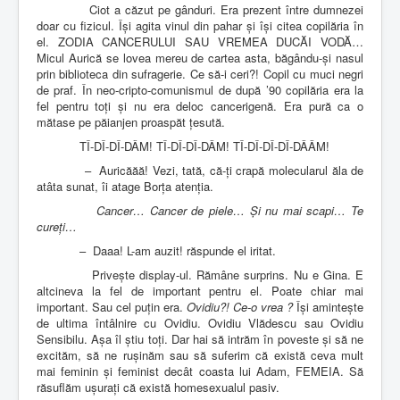
Ciot a căzut pe gânduri. Era prezent între dumnezei
doar cu fizicul. Își agita vinul din pahar și își citea copilăria în
el. ZODIA CANCERULUI SAU VREMEA DUCĂI VODĂ…
Micul Aurică se lovea mereu de cartea asta, băgându-și nasul
prin biblioteca din sufragerie. Ce să-i ceri?! Copil cu muci negri
de praf. În neo-cripto-comunismul de după ’90 copilăria era la
fel pentru toți și nu era deloc cancerigenă. Era pură ca o
mătase pe păianjen proaspăt țesută.
TÎ-DÎ-DÎ-DÂM! TÎ-DÎ-DÎ-DÂM! TÎ-DÎ-DÎ-DÎ-DÂÂM!
–
Auricăăă! Vezi, tată, că-ți crapă molecularul ăla de
atâta sunat, îi atage Borța atenția.
Cancer… Cancer de piele… Și nu mai scapi… Te
cureți…
–
Daaa! L-am auzit! răspunde el iritat.
Privește display-ul. Rămâne surprins. Nu e Gina. E
altcineva la fel de important pentru el. Poate chiar mai
important. Sau cel puțin era.
Ovidiu?!
Ce-o vrea ?
Își amintește
de ultima întâlnire cu Ovidiu. Ovidiu Vlădescu sau Ovidiu
Sensibilu. Așa îl știu toți. Dar hai să intrăm în poveste și să ne
excităm, să ne rușinăm sau să suferim că există ceva mult
mai feminin și feminist decât coasta lui Adam, FEMEIA. Să
răsuflăm ușurați că există homesexualul pasiv.