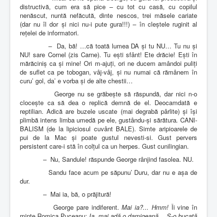
distructivă, cum era să pice – cu tot cu casă, cu copilul
nenăscut, nuntă nefăcută, dinte nescos, trei măsele cariate
(dar nu îl dor și nici nu-i pute gura!!!) – în cleștele ruginit al
rețelei de informatori.
–
Da, bă! …că toată lumea DA și tu NU… Tu nu și
NU! sare Cornel (zis Carne). Tu ești sfânt! Ete drăcie! Ești în
mărăciniș ca și mine! Ori m-ajuți, ori ne ducem amândoi puliți
de suflet ca pe tobogan, vâj-vâj, și nu numai că rămânem în
curu’ gol, da’ e vorba și de alte chestii…
George nu se grăbește să răspundă, dar nici n-o
clocește ca să dea o replică demnă de el. Deocamdată e
reptilian. Adică are buzele uscate (mai degrabă pârlite) și își
plimbă intens limba umedă pe ele, gustându-și sărătura
.
CANI-
BALISM (de la lipiciosul cuvânt BALE).
Simte aripioarele de
pui de la Mac și poate gustul nevesti-si. Gust pervers
persistent care-i stă în colțul ca un herpes. Gust cunilingian.
–
Nu, Sandule! răspunde George rânjind fasolea. NU.
Sandu face acum pe săpunu’ Duru, dar nu e așa de
dur.
–
Mai ia, bă, o prăjitură!
George pare indiferent.
Mai ia?... Hmm!
Îi vine în
minte Romica Puceanu:
Ia, mai adă o damigeană… Ș-o bucată