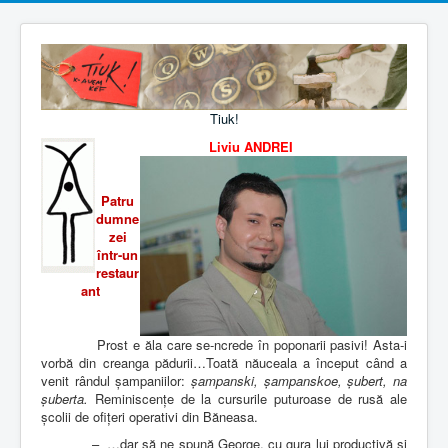
Tiuk!
Liviu ANDREI
Patru
dumne
zei
într-un
restaur
ant
Prost e ăla care se-ncrede în poponarii pasivi! Asta-i
vorbă din creanga pădurii…Toată năuceala a început când a
venit rândul șampaniilor:
șampanski, șampanskoe, șubert, na
șuberta.
Reminiscențe de la cursurile puturoase de rusă ale
școlii de ofițeri operativi din Băneasa.
–
…dar să ne spună George, cu gura lui productivă și