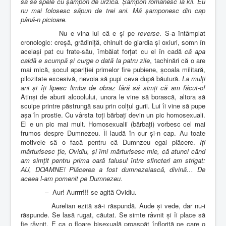
să se spele cu șampon de urzică. Șampon românesc la kil. Eu
nu mai folosesc săpun de trei ani. Mă șamponesc din cap
până-n picioare.
Nu e vina lui că e și pe
reverse
. S-a întâmplat
cronologic: creșă, grădiniță, chinuit de giardia și oxiuri, somn în
același pat cu frate-său, îmbăiat forțat cu el în cadă
că apa
caldă e scumpă și curge o dată la patru zile
, tachinări că o are
mai mică, șocul apariției primelor fire pubiene, școala militară,
pilozitate excesivă, nevoia să pupi ceva după băutură.
La mulți
ani și îți lipesc limba de obraz fără să simți că am făcut-o!
Atinși de aburii alcoolului, unora le vine să borască, altora să
scuipe printre păstrungă sau prin colțul gurii. Lui îi vine să pupe
așa în prostie. Cu vârsta toți bărbați devin un pic homosexuali.
El e un pic mai mult. Homosexualii (bărbați) vorbesc cel mai
frumos despre Dumnezeu. Îl laudă în cur și-n cap. Au toate
motivele să o facă pentru că Dumnzeu egal plăcere.
Îți
mărturisesc ție, Ovidiu, și îmi mărturisesc mie, că atunci când
am simțit pentru prima oară falusul între sfincteri am strigat:
AU, DOAMNE! Plăcerea a fost dumnezeiască, divină… De
aceea l-am pomenit pe Dumnezeu.
–
Aur! Aurrrr!!! se agită Ovidiu.
Aurelian ezită să-i răspundă. Aude și vede, dar nu-i
răspunde. Se lasă rugat, căutat. Se simte râvnit și îi place să
fie râvnit. E ca o floare bisexuală proaspăt înflorită pe care o