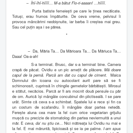
–
Îhî-îhî-hîîîî… M-a bătut Flo-ri-aaaan! …hîîîî.
Purta batiste femeiești pe care le ținea necălcate.
Totuși, erau frumos împăturite. De ceva vreme, pelvisul îi
provoca mâncărimi neobișnuite, iar barba îi creștea mai greu.
Sau cel puțin așa i se părea.
*
–
Da, Măria Ta… Da Mărioara Ta… Da Măriuca Ta…
Daaa! Oa-a-ah!
S-a terminat. Brusc, dar s-a terminat bine. Camera
crapă de păcat. Ovidiu e un pic amețit de plăcere.
Mă doare
capul de la pernă. Parcă am dat cu capul de ciment.
Maica
Domnului din icoana cu autocolant aurit pare să se fi
schimonosit, cuprinsă în chingile gemetelor bărbătești. Mirosul
e stătut, necăcios. Parcă ar fi ars mocnit două pensule cu păr
de om. Aurică își mângâie concubinul din plictiseală. I se pare
urât. Simte că ceva s-a schimbat. Spatele lui e rece și fin ca
un costum de scafandru. Îi mângâie doar partea netedă.
Ferește aluna cea mare la fel cum orice vegetarian grijuliu
mușcă cu precizie de stomatolog din partea neviermuită a unui
măr. E
ceva, da’ nu știu ce…
Nici mătreața lui Ovidiu nu mai e
la fel. E mai măruntă, lipicioasă și se ia pe palme.
I-am spus