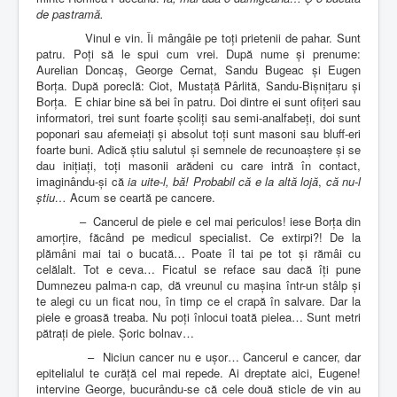
de pastramă.
Vinul e vin. Îi mângâie pe toți prietenii de pahar. Sunt
patru. Poți să le spui cum vrei. După nume și prenume:
Aurelian Doncaș, George Cernat, Sandu Bugeac și Eugen
Borța. După poreclă: Ciot, Mustață Pârlită, Sandu-Bișnițaru și
Borța.
E chiar bine să bei în patru. Doi dintre ei sunt ofițeri sau
informatori, trei sunt foarte școliți sau semi-analfabeți, doi sunt
poponari sau afemeiați și absolut toți sunt masoni sau bluff-eri
foarte buni. Adică știu salutul și semnele de recunoaștere și se
dau inițiați, toți masonii arădeni cu care intră în contact,
imaginându-și că
ia uite-l, bă! Probabil că e la altă lojă
,
că
nu-l
știu…
Acum se ceartă pe cancere.
–
Cancerul de piele e cel mai periculos! iese Borța din
amorțire, făcând pe medicul specialist. Ce extirpi?! De la
plămâni mai tai o bucată… Poate îl tai pe tot și rămâi cu
celălalt. Tot e ceva… Ficatul se reface sau dacă îți pune
Dumnezeu palma-n cap, dă vreunul cu mașina într-un stâlp și
te alegi cu un ficat nou, în timp ce el crapă în salvare. Dar la
piele e groasă treaba. Nu poți înlocui toată pielea… Sunt metri
pătrați de piele. Șoric bolnav…
–
Niciun cancer nu e ușor… Cancerul e cancer, dar
epitelialul te curăță cel mai repede. Ai dreptate aici, Eugene!
intervine George, bucurându-se că cele două sticle de vin au