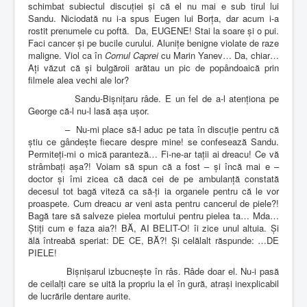
schimbat subiectul discuției și că el nu mai e sub tirul lui
Sandu. Niciodată nu i-a spus Eugen lui Borța, dar acum i-a
rostit prenumele cu poftă.
Da, EUGENE! Stai la soare și o pui.
Faci cancer și pe bucile curului. Alunițe benigne violate de raze
maligne. Viol ca în
Cornul Caprei
cu Marin Yanev… Da, chiar…
Ați văzut că și bulgăroii arătau un pic de popândoaică prin
filmele alea vechi ale lor?
Sandu-Bișnițaru râde. E un fel de a-l atenționa pe
George că-l nu-l lasă așa ușor.
–
Nu-mi place să-l aduc pe tata în discuție pentru că
știu ce gândește fiecare despre mine! se confesează Sandu.
Permiteți-mi o mică paranteză… Fi-ne-ar tații ai dreacu! Ce vă
strâmbați așa?! Voiam să spun că a fost – și încă mai e –
doctor și îmi zicea că dacă cei de pe ambulanță constată
decesul tot bagă viteză ca să-ți ia organele pentru că le vor
proaspete. Cum dreacu ar veni asta pentru cancerul de piele?!
Bagă tare să salveze pielea mortului pentru pielea ta… Mda…
Știți cum e faza aia?! BĂ, AI BELIT-O! îi zice unul altuia. Și
ălă întreabă speriat: DE CE, BĂ?! Și celălalt răspunde: …DE
PIELE!
Bișnișarul izbucnește în râs. Râde doar el. Nu-i pasă
de ceilalți care se uită la propriu la el în gură, atrași inexplicabil
de lucrările dentare aurite.