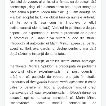
”punctul de vedere al criticului a rămas, ca de obicei, fără
consecinţe”, deşi ”el s-a caracterizat printr-o pertinenţă pe
care acum o putem vedea mai clar” (şi – am adăuga noi
– a fost adoptat tacit,
de obicei fără ca numele autorului
să fie pomenit, aşa cum ar impune-o o etică
scriitoricească elementară). Vorbind în continuare despre
aspectul de experiment al literaturii practicate de o parte
a promoţiei 8o, Crăciun va reitera o idee din studiul
introductiv al antologiei lui Marin Mincu: aceea că, pentru
aceşti scriitori, avangardismul devine pentru prima dată
după război, o instanţă de autoritate..
În sfârşit, al treilea dintre autorii antologiei
menţionate, Monica Spiridon, e preocupată de problema
raportului dintre experimentalism şi postmodernism,
arătând
că punctele de vedere enunţate în studiul
introductiv al
Avangardei literare româneşti
deschid calea
către o definire în bloc a postmodernismului drept
transavangardă sau experimentalism. Disociindu-se de
această opinie, autoarea consideră că Marin Mincu
”manevrează tactic” sensul conceptului de