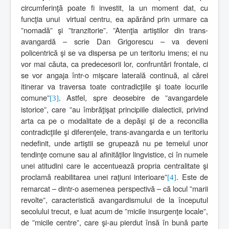
circumferinţă poate fi investit, la un moment dat, cu
funcţia unui
virtual centru, ea apărând prin urmare ca
”nomadă” şi ”tranzitorie”. ”Atenţia artiştilor din trans-
avangardă – scrie Dan Grigorescu – va deveni
policentrică şi se va dispersa pe un teritoriu imens; ei nu
vor mai căuta, ca predecesorii lor, confruntări frontale, ci
se vor angaja într-o mişcare laterală continuă, al cărei
itinerar va traversa toate contradicţiile şi toate locurile
comune”
. Astfel, spre deosebire de ”avangardele
[3]
istorice”, care ”au îmbrăţişat principiile dialecticii, privind
arta ca pe o modalitate de a depăşi şi de a reconcilia
contradicţiile şi diferenţele, trans-avangarda e un teritoriu
nedefinit, unde artiştii se grupează nu pe temeiul unor
tendinţe comune sau al afinităţilor lingvistice, ci în numele
unei atitudini care le accentuează propria centralitate şi
proclamă reabilitarea unei raţiuni interioare”
. Este de
[4]
remarcat – dintr-o asemenea perspectivă – că locul ”marii
revolte”, caracteristică avangardismului de la începutul
secolului trecut, e luat acum de ”micile insurgenţe locale”,
de ”micile centre”, care şi-au pierdut însă în bună parte