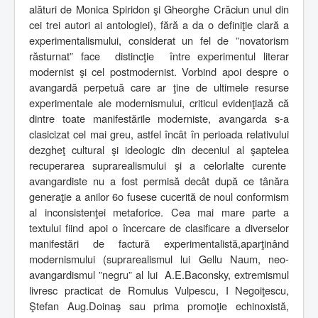
alături de Monica Spiridon şi Gheorghe Crăciun unul din
cei trei autori ai antologiei), fără a da o definiţie clară a
experimentalismului, considerat un fel de ”novatorism
răsturnat” face
distincţie
între experimentul literar
modernist şi cel postmodernist. Vorbind apoi despre o
avangardă perpetuă care ar ţine de ultimele resurse
experimentale ale modernismului, criticul evidenţiază că
dintre toate manifestările moderniste, avangarda s-a
clasicizat cel mai greu, astfel încât în perioada relativului
dezgheţ cultural şi ideologic din deceniul al şaptelea
recuperarea suprarealismului şi a celorlalte curente
avangardiste nu a fost permisă decât după ce tânăra
generaţie a anilor 6o fusese cucerită de noul conformism
al inconsistenţei metaforice. Cea mai mare parte a
textului fiind apoi o încercare de clasificare a diverselor
manifestări de factură experimentalistă,aparţinând
modernismului (suprarealismul lui Gellu Naum, neo-
avangardismul ”negru” al lui
A.E.Baconsky, extremismul
livresc practicat de Romulus Vulpescu, I Negoiţescu,
Ştefan Aug.Doinaş sau prima promoţie echinoxistă,