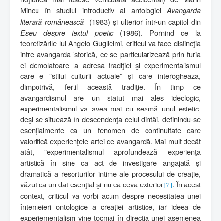
Mincu în studiul introductiv al antologiei
Avangarda
literară românească
(1983) şi ulterior într-un capitol din
Eseu despre textul poetic
(1986). Pornind de la
teoretizările lui Angelo Guglielmi, criticul va face distincţia
intre avangarda istorică, ce se particularizează prin furia
ei demolatoare la adresa tradiţiei şi experimentalismul
care e ”stilul culturii actuale” şi care interoghează,
dimpotrivă, fertil această tradiţie. În timp ce
avangardismul are un statut mai ales ideologic,
experimentalismul va avea mai cu seamă unul estetic,
deşi se situează în descendenţa celui dintâi, definindu-se
esenţialmente ca un fenomen de continuitate care
valorifică experienţele artei de avangardă. Mai mult decât
atât, ”experimentalismul aprofundează experienţa
artistică în sine ca act de investigare angajată şi
dramatică a resorturilor intime ale procesului de creaţie,
văzut ca un dat esenţial şi nu ca ceva exterior
. În acest
[7]
context, criticul va vorbi acum despre necesitatea unei
întemeieri ontologice a creaţiei artistice, iar ideea de
experiementalism vine tocmai în direcţia unei asemenea