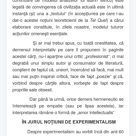
legată de convingerea că civilizaţia actuală este în ultimă
instanţă (şi) una a „textului” (în accepţiunea pe care i-au
dat-o acestei noţiuni teoreticienii de la
Tel Quel
) a cărui
elaborare constituie, în zilele noastre, modelul tuturor
acţiunilor omeneşti esenţiale.
Şi ar mai trebui spus, cu toată onestitatea, că
demersul interpretativ pe care îl propunem în paginile
acestei cărţi, nu-i aparţine unui critic „profesionist”, ci mai
degrabă unui simplu autor şi consumator de literatură,
conştient de faptul că, uneori, încercând să facă, mai mult
sau mai puţin inspirat critică, face de fapt „poezie” şi că,
vorbind despre cărţile altora, vorbeşte de fapt despre
propriile sale obsesii.
Dar până la urmă, orice demers hermeneutic se
întemeiează pe empatie (sau pe lipsa acesteia), iar
interpretarea rămâne o formă de „amor intellectualis”
ÎN JURUL NOŢIUNII DE EXPERIMENTALISM
Despre experimentalism au vorbit încă din anii 60