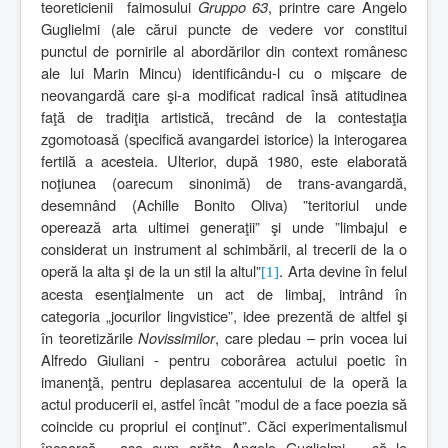
teoreticienii
faimosului
Gruppo 63
, printre care Angelo
Guglielmi (ale cărui puncte de vedere vor constitui
punctul de pornirile al abordărilor din context românesc
ale lui Marin Mincu) identificându-l cu o mişcare de
neovangardă care şi-a modificat radical însă atitudinea
faţă de tradiţia artistică, trecând de la contestaţia
zgomotoasă (specifică avangardei istorice) la interogarea
fertilă a acesteia. Ulterior, după 1980, este elaborată
noţiunea (oarecum sinonimă) de trans-avangardă,
desemnând (Achille Bonito Oliva) ”teritoriul unde
operează arta ultimei generaţii” şi unde ”limbajul e
considerat un instrument al schimbării, al trecerii de la o
operă la alta şi de la un stil la altul”
. Arta devine în felul
[1]
acesta esenţialmente un act de limbaj, intrând în
categoria „jocurilor lingvistice”, idee prezentă de altfel şi
în teoretizările
Novissimilor
, care pledau – prin vocea lui
Alfredo Giuliani - pentru coborârea actului poetic în
imanenţă, pentru deplasarea accentului de la operă la
actul producerii ei, astfel încât ”modul de a face poezia să
coincide cu propriul ei conţinut”. Căci experimentalismul
încearcă - aşa cum arăta Angelo Guglielmi – să le