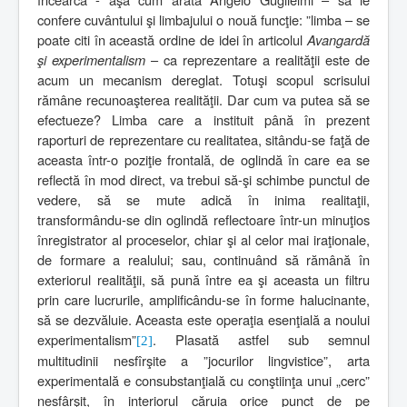
confere cuvântului şi limbajului o nouă funcţie: ”limba – se
poate citi în această ordine de idei în articolul
Avangardă
şi experimentalism
– ca reprezentare a realităţii este de
acum un mecanism dereglat. Totuşi scopul scrisului
rămâne recunoaşterea realităţii. Dar cum va putea să se
efectueze? Limba care a instituit până în prezent
raporturi de reprezentare cu realitatea, sitându-se faţă de
aceasta într-o poziţie frontală, de oglindă în care ea se
reflectă în mod direct, va trebui să-şi schimbe punctul de
vedere, să se mute adică în inima realitaţii,
transformându-se din oglindă reflectoare într-un minuţios
înregistrator al proceselor, chiar şi al celor mai iraţionale,
de formare a realului; sau, continuând să rămână în
exteriorul realităţii, să pună între ea şi aceasta un filtru
prin care lucrurile, amplificându-se în forme halucinante,
să se dezvăluie. Aceasta este operaţia esenţială a noului
experimentalism”
. Plasată astfel sub semnul
[2]
multitudinii nesfîrşite a ”jocurilor lingvistice”, arta
experimentală e consubstanţială cu conştiinţa unui „cerc”
nesfârşit, în interiorul căruia orice punct de pe