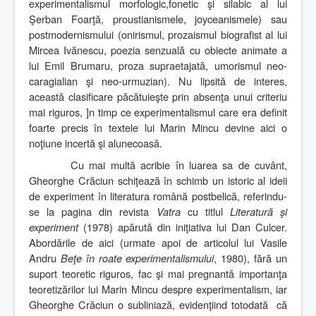
experimentalismul morfologic,fonetic şi silabic al lui
Şerban Foarţă, proustianismele, joyceanismele) sau
postmodernismului (onirismul, prozaismul biografist al lui
Mircea Ivănescu, poezia senzuală cu obiecte animate a
lui Emil Brumaru, proza supraetajată, umorismul neo-
caragialian şi neo-urmuzian). Nu lipsită de interes,
această clasificare păcătuieşte prin absenţa unui criteriu
mai riguros, ]n timp ce experimentalismul care era definit
foarte precis în textele lui Marin Mincu devine aici o
noţiune incertă şi alunecoasă.
Cu mai multă acribie în luarea sa de cuvânt,
Gheorghe Crăciun schiţează în schimb un istoric al ideii
de experiment în literatura română postbelică, referindu-
se la pagina din revista
Vatra
cu titlul
Literatură şi
experiment
(1978) apărută din iniţiativa lui Dan Culcer.
Abordările de aici (urmate apoi de articolul lui Vasile
Andru
Beţe în roate experimentalismului
, 1980), fără un
suport teoretic riguros, fac şi mai pregnantă importanţa
teoretizărilor lui Marin Mincu despre experimentalism, iar
Gheorghe Crăciun o subliniază, evidenţiind totodată
că