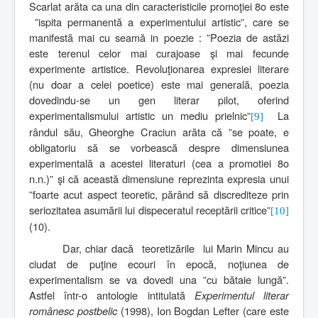
Scarlat arăta ca una din caracteristicile promoţiei 8o este
”ispita permanentă a experimentului artistic”, care se
manifestă mai cu seamă in poezie : ”Poezia de astăzi
este terenul celor mai curajoase şi mai fecunde
experimente artistice. Revoluţionarea expresiei literare
(nu doar a celei poetice) este mai generală, poezia
dovedindu-se un gen literar pilot, oferind
experimentalismului artistic un mediu prielnic”
La
[9]
rândul său, Gheorghe Craciun arăta că ”se poate, e
obligatoriu să se vorbească despre dimensiunea
experimentală a acestei literaturi (cea a promotiei 8o
n.n.)” şi că această dimensiune reprezinta expresia unui
”foarte acut aspect teoretic, părând să discrediteze prin
seriozitatea asumării lui dispeceratul receptării critice”
[10]
(10).
Dar, chiar dacă
teoretizările
lui Marin Mincu au
ciudat de puţine ecouri în epocă, noţiunea de
experimentalism se va dovedi una ”cu bătaie lungă”.
Astfel într-o antologie intitulată
Experimentul literar
românesc
postbelic
(1998), Ion Bogdan Lefter (care este