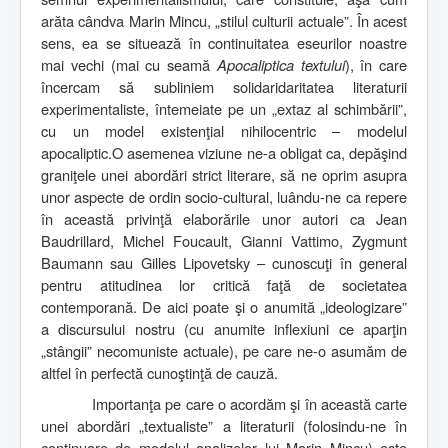
arăta cândva Marin Mincu, „stilul culturii actuale”. În acest
sens, ea se situează în continuitatea eseurilor noastre
mai vechi (mai cu seamă
Apocaliptica textului
), în care
încercam să subliniem solidaridaritatea literaturii
experimentaliste, întemeiate pe un „extaz al schimbării”,
cu un model existenţial nihilocentric – modelul
apocaliptic.O asemenea viziune ne-a obligat ca, depăşind
graniţele unei abordări strict literare, să ne oprim asupra
unor aspecte de ordin socio-cultural, luându-ne ca repere
în această privinţă elaborările unor autori ca Jean
Baudrillard, Michel Foucault, Gianni Vattimo, Zygmunt
Baumann sau Gilles Lipovetsky – cunoscuţi în general
pentru atitudinea lor critică faţă de societatea
contemporană. De aici poate şi o anumită „ideologizare”
a discursului nostru (cu anumite inflexiuni ce aparţin
„stângii” necomuniste actuale), pe care ne-o asumăm de
altfel în perfectă cunoştinţă de cauză.
Importanţa pe care o acordăm şi în această carte
unei abordări „textualiste” a literaturii (folosindu-ne în
continuare de modelul analizelor lui Marin Mincu) este