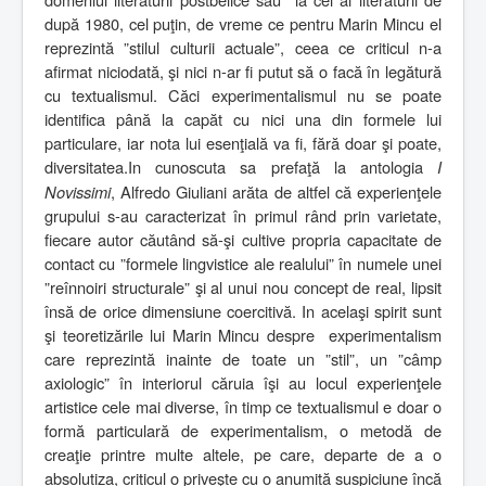
după 1980, cel puţin, de vreme ce pentru Marin Mincu el
reprezintă ”stilul culturii actuale”, ceea ce criticul n-a
afirmat niciodată, şi nici n-ar fi putut să o facă în legătură
cu textualismul. Căci experimentalismul nu se poate
identifica până la capăt cu nici una din formele lui
particulare, iar nota lui esenţială va fi, fără doar şi poate,
diversitatea.In cunoscuta sa prefaţă la antologia
I
Novissimi
, Alfredo Giuliani arăta de altfel că experienţele
grupului s-au caracterizat în primul rând prin varietate,
fiecare autor căutând să-şi cultive propria capacitate de
contact cu ”formele lingvistice ale realului” în numele unei
”reînnoiri structurale” şi al unui nou concept de real, lipsit
însă de orice dimensiune coercitivă. In acelaşi spirit sunt
şi teoretizările lui Marin Mincu despre
experimentalism
care reprezintă inainte de toate un ”stil”, un ”câmp
axiologic” în interiorul căruia îşi au locul experienţele
artistice cele mai diverse, în timp ce textualismul e doar o
formă particulară de experimentalism, o metodă de
creaţie printre multe altele, pe care, departe de a o
absolutiza, criticul o priveşte cu o anumită suspiciune încă