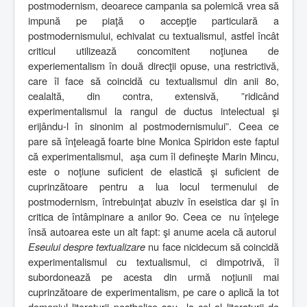
postmodernism, deoarece campania sa polemică vrea să
impună pe piaţă o accepţie particulară a
postmodernismului, echivalat cu textualismul, astfel încât
criticul utilizează concomitent noţiunea de
experiementalism în două direcţii opuse, una restrictivă,
care îl face să coincidă cu textualismul din anii 8o,
cealaltă, din contra, extensivă, ”ridicând
experimentalismul la rangul de ductus intelectual şi
erijându-l în sinonim al postmodernismului”. Ceea ce
pare să înţeleagă foarte bine Monica Spiridon este faptul
că experimentalismul,
aşa cum îl defineşte Marin Mincu,
este o noţiune suficient de elastică şi suficient de
cuprinzătoare pentru a lua locul termenului de
postmodernism, întrebuinţat abuziv în eseistica dar şi în
critica de întâmpinare a anilor 9o. Ceea ce
nu înţelege
însă autoarea este un alt fapt: şi anume acela că autorul
Eseului despre textualizare
nu face nicidecum să coincidă
experimentalismul cu textualismul, ci dimpotrivă, îl
subordonează pe acesta din urmă noţiunii mai
cuprinzătoare de experimentalism, pe care o aplică la tot
domeniul literaturii postbelice sau
la cel al literaturii de