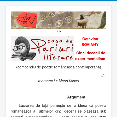
Tiuk!
Octavian
SOVIANY
Cinci decenii de
experimentalism
(compendiu de poezie românească contemporană)
Î
n
memoria lui Marin Mincu
Argument
Lucrarea de faţă porneşte de la ideea că poezia
românească a
ultimelor cinci decenii se plasează sub
semnul experimentalismului, care constituie, aşa cum