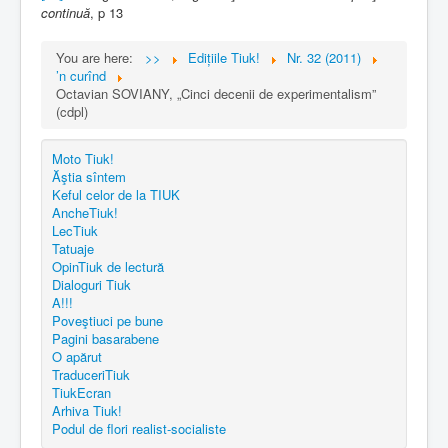
continuă
, p 13
You are here:
>>
Edițiile Tiuk!
Nr. 32 (2011)
’n curînd
Octavian SOVIANY, „Cinci decenii de experimentalism”
(cdpl)
Moto Tiuk!
Ăştia sîntem
Keful celor de la TIUK
AncheTiuk!
LecTiuk
Tatuaje
OpinTiuk de lectură
Dialoguri Tiuk
A!!!
Poveştiuci pe bune
Pagini basarabene
O apărut
TraduceriTiuk
TiukEcran
Arhiva Tiuk!
Podul de flori realist-socialiste