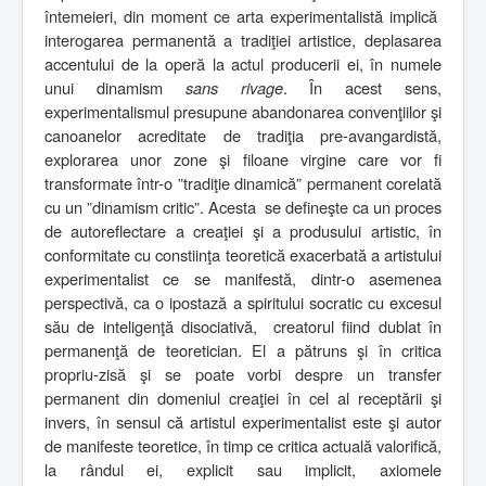
întemeieri, din moment ce arta experimentalistă implică
interogarea permanentă a tradiţiei artistice, deplasarea
accentului de la operă la actul producerii ei, în numele
unui dinamism
sans rivage
. În acest sens,
experimentalismul presupune abandonarea convenţiilor şi
canoanelor acreditate de tradiţia pre-avangardistă,
explorarea unor zone şi filoane virgine care vor fi
transformate într-o ”tradiţie dinamică” permanent corelată
cu un ”dinamism critic”.
Acesta
se defineşte ca un proces
de autoreflectare a creaţiei şi a produsului artistic, în
conformitate cu constiinţa teoretică exacerbată a artistului
experimentalist ce se manifestă, dintr-o asemenea
perspectivă, ca o ipostază a spiritului socratic cu excesul
său de inteligenţă disociativă,
creatorul fiind dublat în
permanenţă de teoretician. El a pătruns şi în critica
propriu-zisă şi se poate vorbi despre un transfer
permanent din domeniul creaţiei în cel al receptării şi
invers, în sensul că artistul experimentalist este şi autor
de manifeste teoretice, în timp ce critica actuală valorifică,
la rândul ei, explicit sau implicit, axiomele