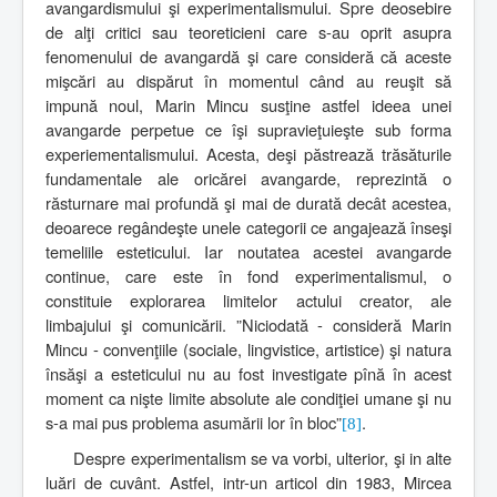
avangardismului şi experimentalismului. Spre deosebire
de alţi critici sau teoreticieni care s-au oprit asupra
fenomenului de avangardă şi care consideră că aceste
mişcări au dispărut în momentul când au reuşit să
impună noul, Marin Mincu susţine astfel ideea unei
avangarde perpetue ce îşi supravieţuieşte sub forma
experiementalismului. Acesta, deşi păstrează trăsăturile
fundamentale ale oricărei avangarde, reprezintă o
răsturnare mai profundă şi mai de durată decât acestea,
deoarece regândeşte unele categorii ce angajează înseşi
temeliile esteticului. Iar noutatea acestei avangarde
continue, care este în fond experimentalismul, o
constituie explorarea limitelor actului creator, ale
limbajului şi comunicării. ”Niciodată - consideră Marin
Mincu - convenţiile (sociale, lingvistice, artistice) şi natura
însăşi a esteticului nu au fost investigate pînă în acest
moment ca nişte limite absolute ale condiţiei umane şi nu
s-a mai pus problema asumării lor în bloc”
.
[8]
Despre experimentalism se va vorbi, ulterior, şi in alte
luări de cuvânt. Astfel, intr-un articol din 1983, Mircea