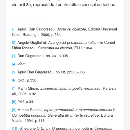
din anii 8o, reproşându-i printre altele excesul de techné.
Apud
Dan Grigorescu,
Jocul cu oglinzile
, Editura Universal
[1]
Dalsi, Bucureşti, 2000, p 334
Angelo Guglielmi,
Avangardă şi experimentalism
în Cornel
[2]
Mihai Ionescu,
Generaţia lui Neptun
, ELU, 1964.
Dan Grigorescu,
op. cit
. p 335
[3]
idem
[4]
Apud Dan Grigorescu, op cit, pp335-336
[5]
Ibid
,. p 336
[6]
Marin Mincu,
Experimentalismul poetic românesc
, Paralela
[7]
45, 2006, p 32.
Ibid
, p 34.
[8]
Mircea Scarlat,
Ispita permanentă a experimentalismului
în
[9]
Competiţia continuă. Generaţia 80 în texte teoretice
, Editura
Vlasie, 1994, p 113.
Gheorghe Crăciun,
O generaţie incomodă
în
Competiţia
[10]