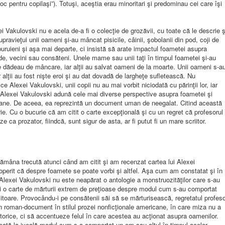
c pentru copilaşi”). Totuşi, aceştia erau minoritari şi predominau cei care îşi
ei Vakulovski nu e acela de-a fi o colecţie de grozăvii, cu toate că le descrie ş
ravieţui unii oameni şi-au mâncat pisicile, câinii, şobolanii din pod, coji de
 buruieni şi aşa mai departe, ci insistă să arate impactul foametei asupra
ţi, rude, vecini sau consăteni. Unele mame sau unii taţi în timpul foametei şi-au
le dădeau de mâncare, iar alţii au salvat oameni de la moarte. Unii oameni s-a
ar alţii au fost nişte eroi şi au dat dovadă de largheţe sufletească. Nu
 Alexei Vakulovski, unii copii nu au mai vorbit niciodată cu părinţii lor, iar
lui Alexei Vakulovski adună cele mai diverse perspective asupra foametei şi
mane. De aceea, ea reprezintă un document uman de neegalat. Citind această
e. Cu o bucurie că am citit o carte excepţională şi cu un regret că profesorul
e ca prozator, fiindcă, sunt sigur de asta, ar fi putut fi un mare scriitor.
ămâna trecută atunci când am citit şi am recenzat cartea lui Alexei
perit că despre foamete se poate vorbi şi altfel. Aşa cum am constatat şi în
 Alexei Vakulovski nu este neapărat o antologie a monstruozităţilor care s-au
ci o carte de mărturii extrem de preţioase despre modul cum s-au comportat
itoare. Provocându-i pe consătenii săi să se mărturisească, regretatul profes
un roman-document în stilul prozei nonficţionale americane, în care miza nu a
torice, ci să accentueze felul în care acestea au acţionat asupra oamenilor.
oată la iveală modul cum s-a comportat un om sau altul în timpul acelor