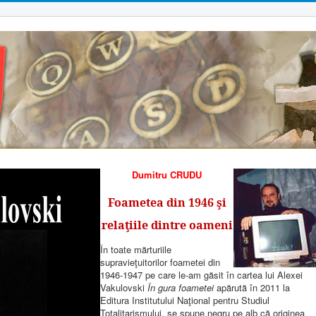
Dumitru CRUDU
Foametea din 1946 şi
relaţiile dintre oameni
În toate mărturiile
supravieţuitorilor foametei din
1946-1947 pe care le-am găsit în cartea lui Alexei
Vakulovski
În gura foametei
apărută în 2011 la
Editura Institutului Naţional pentru Studiul
Totalitarismului, se spune negru pe alb că originea