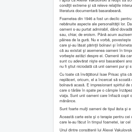
condiţii extreme şi să releve relaţiile inte
literatura documentară basarabeană.
Foametea din 1946 a fost un declic pentru
nebănuite aspecte ale personalităţii lor. 
oameni s-au purtat admirabil, dând dovadă d
sau, chiar, de eroism. Până acum auzisem doa
pâinea de la gură. Nu e vorbă, povesteşte
care şi-au lăsat părinţii bolnavi şi înfomet
că au existat şi asemenea oameni în timpul 
vorbeşte astăzi despre ei. Oamenii ăia care 
sunt cu adevărat nişte eroi basarabeni anon
nu fi ştiut niciodată că unii oameni pur şi
Cu toate că învăţătorul Isae Prisac ştia că
neplăceri, oricum, el a încercat să scoată d
bolnavă acasă. E impresionant spiritul de s
care o târâie în spate pe o câmpie înzăpezi
viaţa. Sunt unii oameni care înfiază copii or
mănânce.
Sunt foarte mulţi oameni de tipul ăsta şi e
Această carte este şi o terapie pentru cei 
care le-au făcut în timpul foametei, iar cel
Unul dintre consătenii lui Alexei Vakulovs