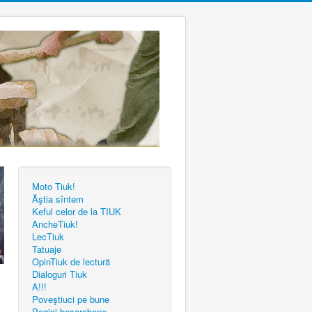
Moto Tiuk!
Ăştia sîntem
Keful celor de la TIUK
AncheTiuk!
LecTiuk
Tatuaje
OpinTiuk de lectură
Dialoguri Tiuk
A!!!
Poveştiuci pe bune
Pagini basarabene