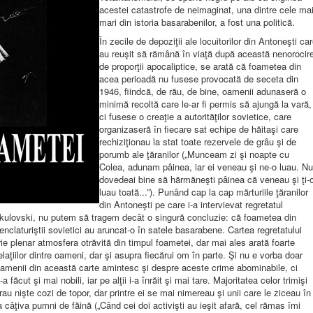
acestei catastrofe de neimaginat, una dintre cele ma
mari din istoria basarabenilor, a fost una politică.
În zecile de depoziţii ale locuitorilor din Antoneşti ca
au reuşit să rămână în viaţă după această nenorocir
de proporţii apocaliptice, se arată că foametea din
acea perioadă nu fusese provocată de seceta din
1946, fiindcă, de rău, de bine, oamenii adunaseră o
minimă recoltă care le-ar fi permis să ajungă la vară,
ci fusese o creaţie a autorităţilor sovietice, care
organizaseră în fiecare sat echipe de hăitaşi care
rechiziţionau la stat toate rezervele de grâu şi de
porumb ale ţăranilor („Munceam zi şi noapte cu
Colea, adunam pâinea, iar ei veneau şi ne-o luau. Nu
dovedeai bine să hărmăneşti pâinea că veneau şi ţi-
luau toată...”). Punând cap la cap mărturiile ţăranilor
din Antoneşti pe care i-a intervievat regretatul
i Vakulovski, nu putem să tragem decât o singură concluzie: că foametea din
laturiştii sovietici au aruncat-o în satele basarabene. Cartea regretatului
rie plenar atmosfera otrăvită din timpul foametei, dar mai ales arată foarte
aţiilor dintre oameni, dar şi asupra fiecărui om în parte. Şi nu e vorba doar
oamenii din această carte amintesc şi despre aceste crime abominabile, ci
făcut şi mai nobili, iar pe alţii i-a înrăit şi mai tare. Majoritatea celor trimişi
au nişte cozi de topor, dar printre ei se mai nimereau şi unii care le ziceau în
câţiva pumni de făină („Când cei doi activişti au ieşit afară, cel rămas îmi