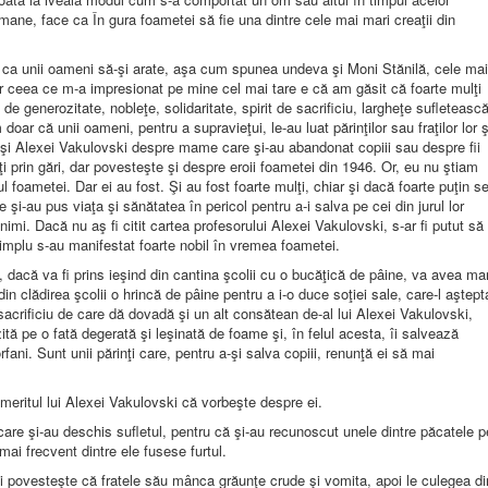
rumane, face ca În gura foametei să fie una dintre cele mai mari creaţii din
 ca unii oameni să-şi arate, aşa cum spunea undeva şi Moni Stănilă, cele mai
Dar ceea ce m-a impresionat pe mine cel mai tare e că am găsit că foarte mulţi
e generozitate, nobleţe, solidaritate, spirit de sacrificiu, largheţe sufleteasc
r că unii oameni, pentru a supravieţui, le-au luat părinţilor sau fraţilor lor ş
 şi Alexei Vakulovski despre mame care şi-au abandonat copiii sau despre fii
aţi prin gări, dar povesteşte şi despre eroii foametei din 1946. Or, eu nu ştiam
foametei. Dar ei au fost. Şi au fost foarte mulţi, chiar şi dacă foarte puţin s
şi-au pus viaţa şi sănătatea în pericol pentru a-i salva pe cei din jurul lor
imi. Dacă nu aş fi citit cartea profesorului Alexei Vakulovski, s-ar fi putut să
 simplu s-au manifestat foarte nobil în vremea foametei.
, dacă va fi prins ieşind din cantina şcolii cu o bucăţică de pâine, va avea mar
in clădirea şcolii o hrincă de pâine pentru a i-o duce soţiei sale, care-l aştept
acrificiu de care dă dovadă şi un alt consătean de-al lui Alexei Vakulovski,
tă pe o fată degerată şi leşinată de foame şi, în felul acesta, îi salvează
fani. Sunt unii părinţi care, pentru a-şi salva copiii, renunţă ei să mai
 meritul lui Alexei Vakulovski că vorbeşte despre ei.
care şi-au deschis sufletul, pentru că şi-au recunoscut unele dintre păcatele p
 mai frecvent dintre ele fusese furtul.
ki povesteşte că fratele său mânca grăunţe crude şi vomita, apoi le culegea di