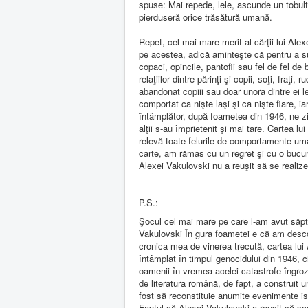
spuse: Mai repede, lele, ascunde un tobulto
pierduseră orice trăsătură umană.
Repet, cel mai mare merit al cărţii lui Alex
pe acestea, adică aminteşte că pentru a sup
copaci, opincile, pantofii sau fel de fel de
relaţiilor dintre părinţi şi copii, soţi, fra
abandonat copiii sau doar unora dintre ei 
comportat ca nişte laşi şi ca nişte fiare, i
întâmplător, după foametea din 1946, ne zice
alţii s-au împrietenit şi mai tare. Cartea 
relevă toate felurile de comportamente u
carte, am rămas cu un regret şi cu o bucuri
Alexei Vakulovski nu a reuşit să se realizez
P.S.:
Şocul cel mai mare pe care l-am avut săpt
Vakulovski În gura foametei e că am desco
cronica mea de vinerea trecută, cartea lui
întâmplat în timpul genocidului din 1946, 
oamenii în vremea acelei catastrofe îngroz
de literatura română, de fapt, a construit 
fost să reconstituie anumite evenimente is
Faptul că Alexei Vakulovski a reuşit să sc