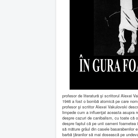
profesor de literatură şi scriitorul Alexe
1946 a fost o bombă atomică pe care nomenc
profesor şi scriitor Alexei Vakulovski desc
limpede cum a influenţat aceasta asupra rel
despre cazuri de canibalism, cu toate că 
despre faptul că pe unii oameni foametea i-a 
să măture grâul din casele basarabenilor er
barbă ţăranilor să mai dosească pe undeva 