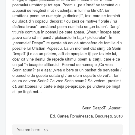
poemului următor şi tot aşa. Poemul „pe sîrmă” se termină cu
„copacii se leagănă mut / cadenţat în lumina blîndă”, iar
următorul poem se numeşte „a dimineţii”, text care se termină
cu „dacă din copacul decorat / cu zeci de motive florale / nu
răsărea brusc”, următorul poem numindu-se „un buton”. Dar şi
titlurile continuă în poemul pe care apasă. „Vreau” începe aşa:
„ceva care să-mi pună / picioarele în faţa / picioarelor”. În
„caramele” DespoT reuşeşte să aducă atmosfera de familie din
poeziile lui Cristian Popescu. La un moment dat simţi că Sorin
DespoT ţi-e ca un prieten, atît de apropiate îţi par textele lui,
doar că vine destul de repede ultimul poem al cărţii, care e ca
un şut în boaşele cititorului. Poemul se numeşte „Ce vrea
Sorin acum?” şi e aşa: „vrea o bere şi un pachet de şerveţele /
o pereche de şosete curate şi / un drum departe de voi”... Iar
acum ce vrea Sorin? Ce vrea Sorin acum? Să vedem, presimt
că următoarea lui carte e deja pe-aproape, pe undeva pe lîngă
el, pe lîngă noi…
Sorin DespoT, „Apasă”,
Ed. Cartea Românească, Bucureşti, 2010
You are here:
>>