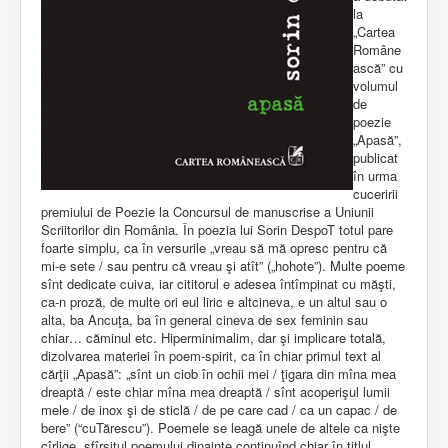
la
„Cartea
Române
ască” cu
volumul
de
poezie
„Apasă”,
publicat
în urma
cuceririi
premiului de Poezie la Concursul de manuscrise a Uniunii
Scriitorilor din România. În poezia lui Sorin DespoT totul pare
foarte simplu, ca în versurile „vreau să mă opresc pentru că
mi-e sete / sau pentru că vreau şi atît” („hohote”). Multe poeme
sînt dedicate cuiva, iar cititorul e adesea întîmpinat cu măşti,
ca-n proză, de multe ori eul liric e altcineva, e un altul sau o
alta, ba Ancuţa, ba în general cineva de sex feminin sau
chiar… căminul etc. Hiperminimalim, dar şi implicare totală,
dizolvarea materiei în poem-spirit, ca în chiar primul text al
cărţii „Apasă”: „sînt un ciob în ochii mei / ţigara din mîna mea
dreaptă / este chiar mîna mea dreaptă / sînt acoperişul lumii
mele / de inox şi de sticlă / de pe care cad / ca un capac / de
bere” (“cuTărescu”). Poemele se leagă unele de altele ca nişte
cîrlige, sfîrşitul poemului dinainte continuînd chiar în titlul