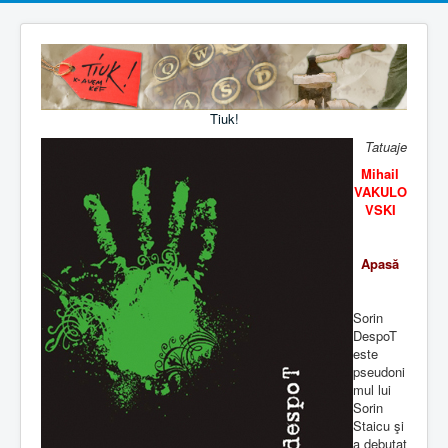
Tiuk!
Tatuaje
Mihail
VAKULO
VSKI
Apasă
Sorin
DespoT
este
pseudoni
mul lui
Sorin
Staicu şi
a debutat