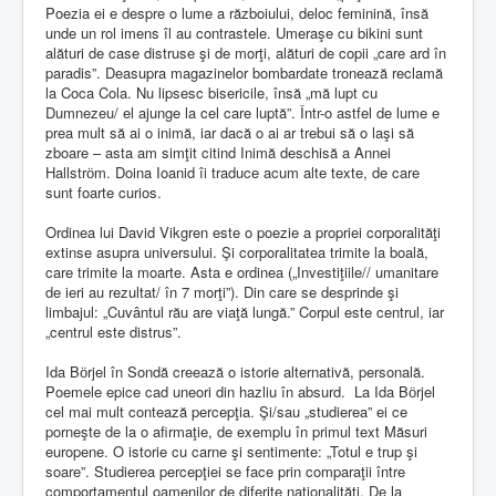
Poezia ei e despre o lume a războiului, deloc feminină, însă
unde un rol imens îl au contrastele. Umeraşe cu bikini sunt
alături de case distruse şi de morţi, alături de copii „care ard în
paradis”. Deasupra magazinelor bombardate tronează reclamă
la Coca Cola. Nu lipsesc bisericile, însă „mă lupt cu
Dumnezeu/ el ajunge la cel care luptă”. Într-o astfel de lume e
prea mult să ai o inimă, iar dacă o ai ar trebui să o laşi să
zboare – asta am simţit citind Inimă deschisă a Annei
Hallstrӧm. Doina Ioanid îi traduce acum alte texte, de care
sunt foarte curios.
Ordinea lui David Vikgren este o poezie a propriei corporalităţi
extinse asupra universului. Şi corporalitatea trimite la boală,
care trimite la moarte. Asta e ordinea („Investiţiile// umanitare
de ieri au rezultat/ în 7 morţi”). Din care se desprinde şi
limbajul: „Cuvântul rău are viaţă lungă.” Corpul este centrul, iar
„centrul este distrus”.
Ida Bӧrjel în Sondă creează o istorie alternativă, personală.
Poemele epice cad uneori din hazliu în absurd. La Ida Bӧrjel
cel mai mult contează percepţia. Şi/sau „studierea” ei ce
porneşte de la o afirmaţie, de exemplu în primul text Măsuri
europene. O istorie cu carne şi sentimente: „Totul e trup şi
soare”. Studierea percepţiei se face prin comparaţii între
comportamentul oamenilor de diferite naţionalităţi. De la