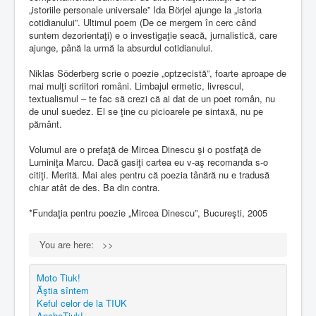
„istoriile personale universale” Ida Bӧrjel ajunge la „istoria
cotidianului”. Ultimul poem (De ce mergem în cerc când
suntem dezorientaţi) e o investigaţie seacă, jurnalistică, care
ajunge, până la urmă la absurdul cotidianului.
Niklas Sӧderberg scrie o poezie „optzecistă”, foarte aproape de
mai mulţi scriitori români. Limbajul ermetic, livrescul,
textualismul – te fac să crezi că ai dat de un poet român, nu
de unul suedez. El se ţine cu picioarele pe sintaxă, nu pe
pământ.
Volumul are o prefaţă de Mircea Dinescu şi o postfaţă de
Luminiţa Marcu. Dacă gasiţi cartea eu v-aş recomanda s-o
citiţi. Merită. Mai ales pentru că poezia tânără nu e tradusă
chiar atât de des. Ba din contra.
*Fundaţia pentru poezie „Mircea Dinescu”, Bucureşti, 2005
You are here:
>>
Moto Tiuk!
Ăştia sîntem
Keful celor de la TIUK
AncheTiuk!