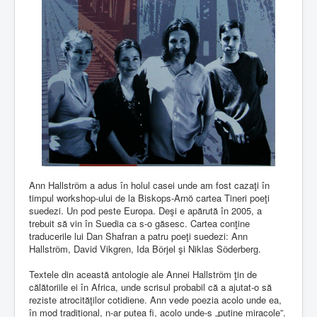
Ann Hallstrӧm a adus în holul casei unde am fost cazaţi în
timpul workshop-ului de la Biskops-Arnö cartea Tineri poeţi
suedezi. Un pod peste Europa. Deşi e apărută în 2005, a
trebuit să vin în Suedia ca s-o găsesc. Cartea conţine
traducerile lui Dan Shafran a patru poeţi suedezi: Ann
Hallstrӧm, David Vikgren, Ida Bӧrjel şi Niklas Sӧderberg.
Textele din această antologie ale Annei Hallstrӧm ţin de
călătoriile ei în Africa, unde scrisul probabil că a ajutat-o să
reziste atrocităţilor cotidiene. Ann vede poezia acolo unde ea,
în mod tradiţional, n-ar putea fi, acolo unde-s „puţine miracole”.